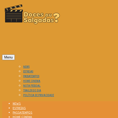
O Cinema? Uma Paixão!!
DOCES OU SALGADAS?
Menu
NEWS
ESTREIAS
PASSATEMPOS
HOME CINEMA
NOTA PESSOAL
TRAILER DO DIA
POLÍTICA DE PRIVACIDADE
NEWS
ESTREIAS
PASSATEMPOS
HOME CINEMA