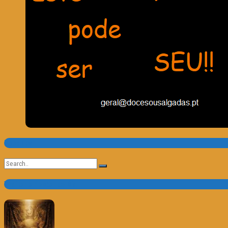
Pesquisa
Search
for:
Trailer e Poster do Dia