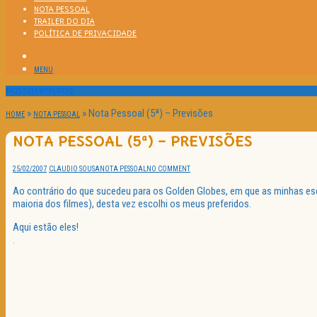
NOTA PESSOAL
TRAILER DO DIA
POLÍTICA DE PRIVACIDADE
MENU
Passatempos
»
»
Nota Pessoal (5ª) – Previsões
HOME
NOTA PESSOAL
NOTA PESSOAL (5ª) – PREVISÕES
25/02/2007
CLAUDIO SOUSA
NOTA PESSOAL
NO COMMENT
Ao contrário do que sucedeu para os Golden Globes, em que as minhas esc
maioria dos filmes), desta vez escolhi os meus preferidos.
Aqui estão eles!
.