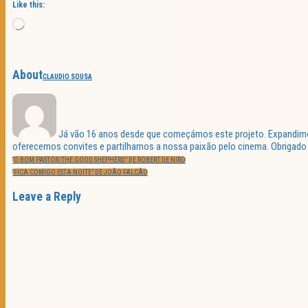
Like this:
Loading…
About
CLAUDIO SOUSA
Já vão 16 anos desde que começámos este projeto. Expandimos 
oferecemos convites e partilhamos a nossa paixão pelo cinema. Obrigado p
Navegação
PREVIOUS
de
“O BOM PASTOR/THE GOOD SHEPHERD” DE ROBERT DE NIRO
POST:
artigos
NEXT
“FICA COMIGO ESTA NOITE” DE JOÃO FALCÃO
POST:
Leave a Reply