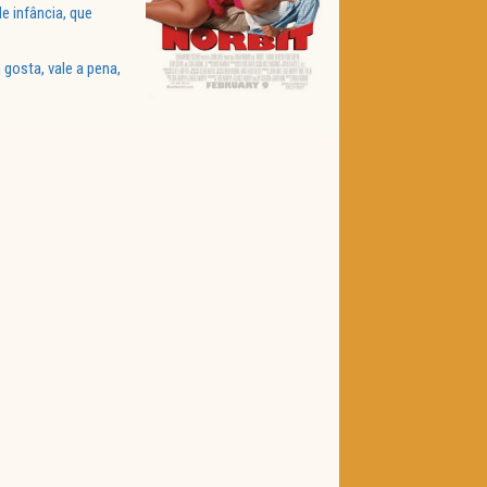
e infância, que
gosta, vale a pena,