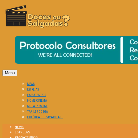
O Cinema? Uma Paixão!!
DOCES OU SALGADAS?
Menu
NEWS
ESTREIAS
PASSATEMPOS
HOME CINEMA
NOTA PESSOAL
TRAILER DO DIA
POLÍTICA DE PRIVACIDADE
NEWS
ESTREIAS
PASSATEMPOS