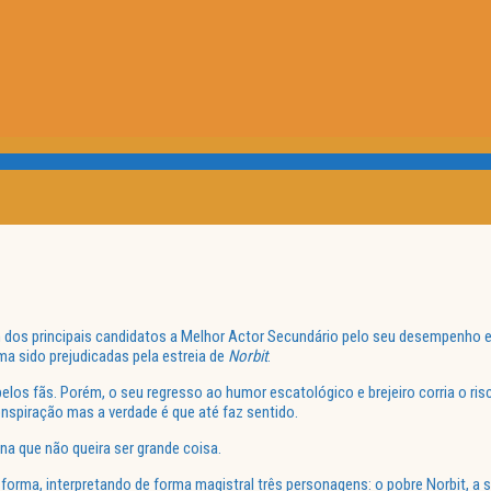
 dos principais candidatos a Melhor Actor Secundário pelo seu desempenho
ma sido prejudicadas pela estreia de
Norbit
.
os fãs. Porém, o seu regresso ao humor escatológico e brejeiro corria o ris
onspiração mas a verdade é que até faz sentido.
ena que não queira ser grande coisa.
rma, interpretando de forma magistral três personagens: o pobre Norbit, a s