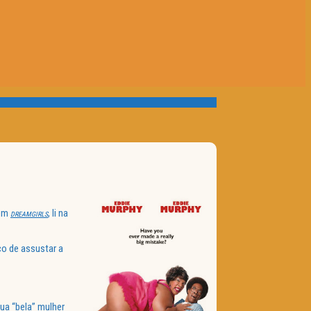
 em
, li na
DREAMGIRLS
co de assustar a
ua “bela” mulher