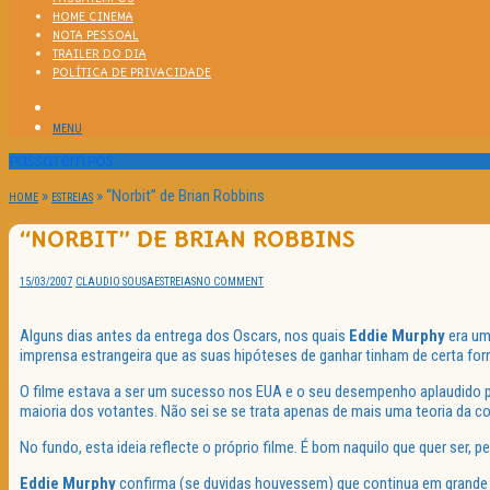
HOME CINEMA
NOTA PESSOAL
TRAILER DO DIA
POLÍTICA DE PRIVACIDADE
MENU
Passatempos
»
»
“Norbit” de Brian Robbins
HOME
ESTREIAS
“NORBIT” DE BRIAN ROBBINS
15/03/2007
CLAUDIO SOUSA
ESTREIAS
NO COMMENT
Alguns dias antes da entrega dos Oscars, nos quais
Eddie Murphy
era um
imprensa estrangeira que as suas hipóteses de ganhar tinham de certa for
O filme estava a ser um sucesso nos EUA e o seu desempenho aplaudido pel
maioria dos votantes. Não sei se se trata apenas de mais uma teoria da c
No fundo, esta ideia reflecte o próprio filme. É bom naquilo que quer ser, p
Eddie Murphy
confirma (se duvidas houvessem) que continua em grande fo