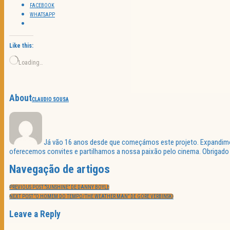
FACEBOOK
WHATSAPP
Like this:
Loading…
About
CLAUDIO SOUSA
Já vão 16 anos desde que começámos este projeto. Expandimos 
oferecemos convites e partilhamos a nossa paixão pelo cinema. Obrigado p
Navegação de artigos
PREVIOUS POST:
“SUNSHINE” DE DANNY BOYLE
NEXT POST:
“O HOMEM DO TEMPO/THE WEATHER MAN” DE GORE VERBINSKI
Leave a Reply