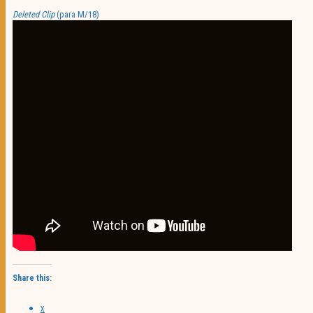
Deleted Clip
(para M/18)
Share this:
X