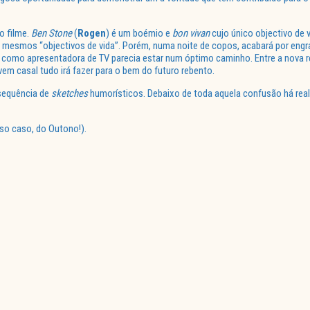
o filme.
Ben Stone
(
Rogen
) é um boémio e
bon vivan
cujo único objectivo de v
s mesmos “objectivos de vida”. Porém, numa noite de copos, acabará por engr
 como apresentadora de TV parecia estar num óptimo caminho. Entre a nova r
m casal tudo irá fazer para o bem do futuro rebento.
 sequência de
sketches
humorísticos. Debaixo de toda aquela confusão há r
so caso, do Outono!).