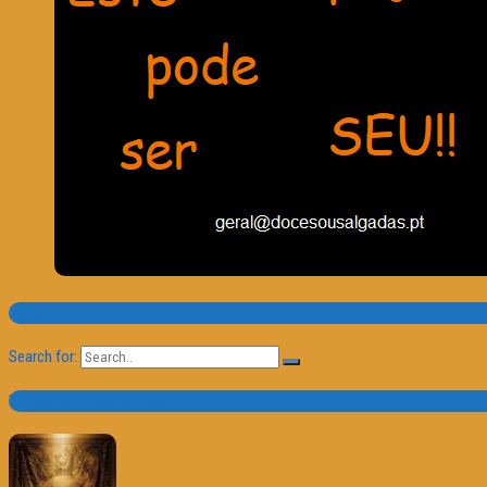
Pesquisa
Search for:
Trailer e Poster do Dia