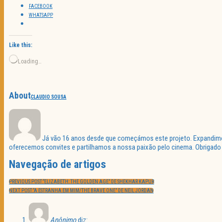
FACEBOOK
WHATSAPP
Like this:
Loading…
About
CLAUDIO SOUSA
Já vão 16 anos desde que começámos este projeto. Expandimos 
oferecemos convites e partilhamos a nossa paixão pelo cinema. Obrigado p
Navegação de artigos
PREVIOUS POST:
“ELIZABETH: THE GOLDEN AGE” DE SHEKHAR KAPUR
NEXT POST:
“A ESTRANHA EM MIM/THE BRAVE ONE” DE NEIL JORDAN
Anônimo
diz: