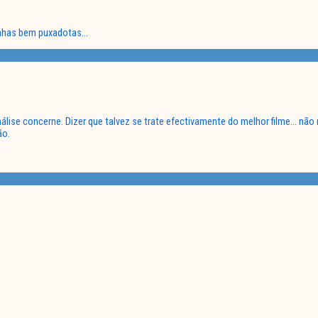
uinhas bem puxadotas…
lise concerne. Dizer que talvez se trate efectivamente do melhor filme… não
ão.