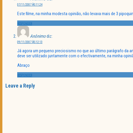
07/11/2007 ÀS 11:24
Este filme, na minha modesta opinião, não levava mais de 3 pipoq
RESPONDER
Anônimo
diz:
09/11/2007 ÀS 12:13
Já agora um pequeno preciosismo no que ao último parágrafo da aná
deve ser utilizado juntamente com o efectivamente, na minha opini
Abraço
RESPONDER
Leave a Reply