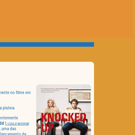
mente no filme em
 plateia.
ientemente
dd
(
I COULD NEVER BE
, uma das
o lançamento da