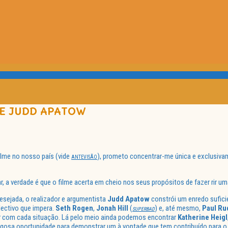
DE JUDD APATOW
filme no nosso país (vide
), prometo concentrar-me única e exclusiva
ANTEVISÃO
a verdade é que o filme acerta em cheio nos seus propósitos de fazer rir uma
esejada, o realizador e argumentista
Judd Apatow
constrói um enredo sufic
lectivo que impera.
Seth Rogen
,
Jonah Hill
(
) e, até mesmo,
Paul Ru
SUPERBAD
er com cada situação. Lá pelo meio ainda podemos encontrar
Katherine
Heigl
erigosa oportunidade para demonstrar um à vontade que tem contribuído para 