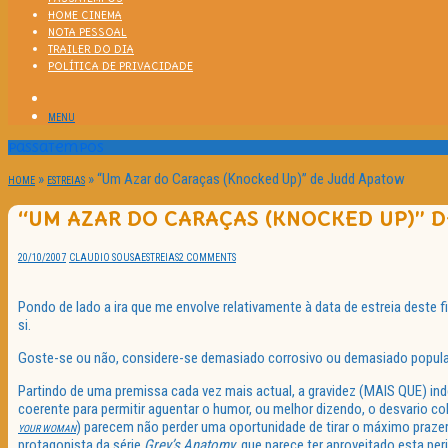
HOME CINEMA
NOTA PESSOAL
TRAILER DO DIA
POLÍTICA DE PRIVACIDADE
MENU
Passatempos
»
»
“Um Azar do Caraças (Knocked Up)” de Judd Apatow
HOME
ESTREIAS
“UM AZAR DO CARAÇAS (KNOCKED UP)” 
20/10/2007
CLAUDIO SOUSA
ESTREIAS
2 COMMENTS
Pondo de lado a ira que me envolve relativamente à data de estreia deste 
si.
Goste-se ou não, considere-se demasiado corrosivo ou demasiado popular, 
Partindo de uma premissa cada vez mais actual, a gravidez (MAIS QUE) ind
coerente para permitir aguentar o humor, ou melhor dizendo, o desvario co
) parecem não perder uma oportunidade de tirar o máximo praz
YOUR WOMAN
protagonista da série
Grey’s Anatomy
, que parece ter aproveitado esta p