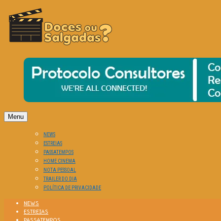
O Cinema? Uma Paixão!!
DOCES OU SALGADAS?
Menu
NEWS
ESTREIAS
PASSATEMPOS
HOME CINEMA
NOTA PESSOAL
TRAILER DO DIA
POLÍTICA DE PRIVACIDADE
NEWS
ESTREIAS
PASSATEMPOS