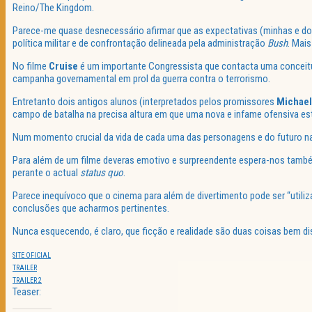
Reino/The Kingdom.
Parece-me quase desnecessário afirmar que as expectativas (minhas e do 
política militar e de confrontação delineada pela administração
Bush
. Mais
No filme
Cruise
é um importante Congressista que contacta uma conceitua
campanha governamental em prol da guerra contra o terrorismo.
Entretanto dois antigos alunos (interpretados pelos promissores
Michael
campo de batalha na precisa altura em que uma nova e infame ofensiva es
Num momento crucial da vida de cada uma das personagens e do futuro na
Para além de um filme deveras emotivo e surpreendente espera-nos também
perante o actual
status quo
.
Parece inequívoco que o cinema para além de divertimento pode ser “util
conclusões que acharmos pertinentes.
Nunca esquecendo, é claro, que ficção e realidade são duas coisas bem dis
SITE OFICIAL
TRAILER
TRAILER 2
Teaser: