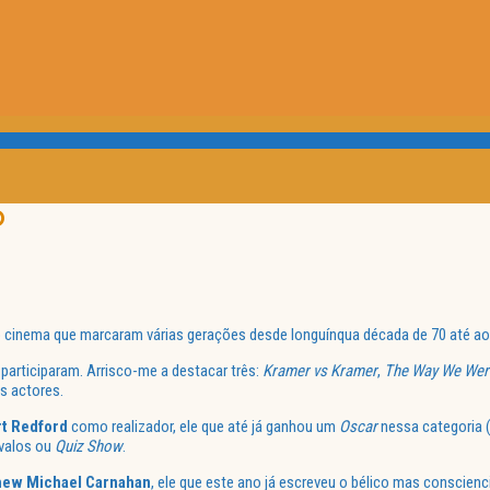
D
inema que marcaram várias gerações desde longuínqua década de 70 até ao
 participaram. Arrisco-me a destacar três:
Kramer vs Kramer
,
The Way We Wer
s actores.
t Redford
como realizador, ele que até já ganhou um
Oscar
nessa categoria 
avalos ou
Quiz Show
.
hew Michael Carnahan
, ele que este ano já escreveu o bélico mas conscienc