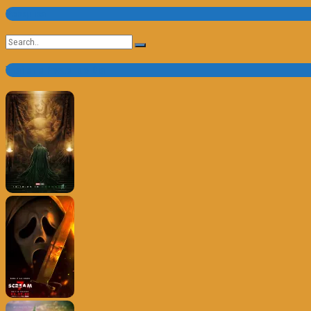
Pesquisa
Search
for:
Trailer e Poster do Dia