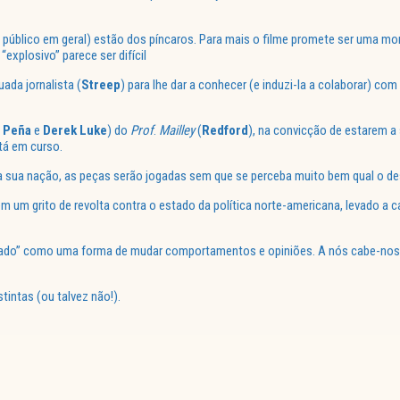
público em geral) estão dos píncaros. Para mais o filme promete ser uma mor
 “explosivo” parece ser difícil
da jornalista (
Streep
) para lhe dar a conhecer (e induzi-la a colaborar) com
 Peña
e
Derek Luke
) do
Prof
.
Mailley
(
Redford
), na convicção de estarem a
tá em curso.
 sua nação, as peças serão jogadas sem que se perceba muito bem qual o des
 um grito de revolta contra o estado da política norte-americana, levado a
izado” como uma forma de mudar comportamentos e opiniões. A nós cabe-nos o
tintas (ou talvez não!).