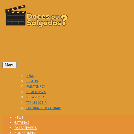
O Cinema? Uma Paixão!!
DOCES OU SALGADAS?
Menu
NEWS
ESTREIAS
PASSATEMPOS
HOME CINEMA
NOTA PESSOAL
TRAILER DO DIA
POLÍTICA DE PRIVACIDADE
NEWS
ESTREIAS
PASSATEMPOS
HOME CINEMA