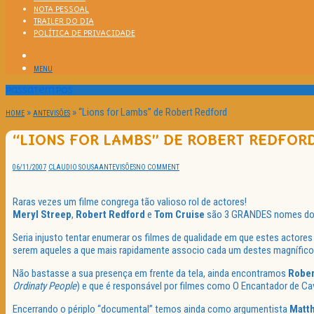
NOTA PESSOAL
TRAILER DO DIA
POLÍTICA DE PRIVACIDADE
MENU
Passatempos
»
»
“Lions for Lambs” de Robert Redford
HOME
ANTEVISÕES
“LIONS FOR LAMBS” DE ROBERT REDFOR
06/11/2007
CLAUDIO SOUSA
ANTEVISÕES
NO COMMENT
Raras vezes um filme congrega tão valioso rol de actores!
Meryl Streep
,
Robert Redford
e
Tom Cruise
são 3 GRANDES nomes do c
Seria injusto tentar enumerar os filmes de qualidade em que estes actores
serem aqueles a que mais rapidamente associo cada um destes magnífico
Não bastasse a sua presença em frente da tela, ainda encontramos
Rober
Ordinaty People
) e que é responsável por filmes como O Encantador de C
Encerrando o périplo “documental” temos ainda como argumentista
Matt