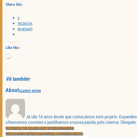
Share this:
X
FACEBOOK
WHATSAPP
Like this:
Loading…
Vê também
About
CLAUDIO SOUSA
Já vão 16 anos desde que começámos este projeto. Expandimos 
oferecemos convites e partilhamos a nossa paixão pelo cinema. Obrigado p
Navegação
PREVIOUS
de
“ELIZABETH: THE GOLDEN AGE” DE SHEKHAR KAPUR
POST:
artigos
NEXT
“RESCUE DAWN: ESPÍRITO INDOMÁVEL” DE WERNER HERZOG
POST: