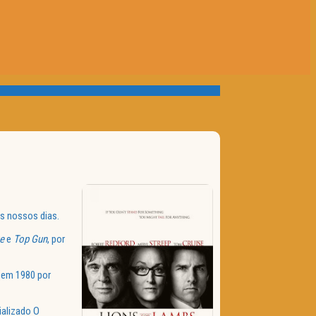
s nossos dias.
e
e
Top Gun
, por
(em 1980 por
ializado O