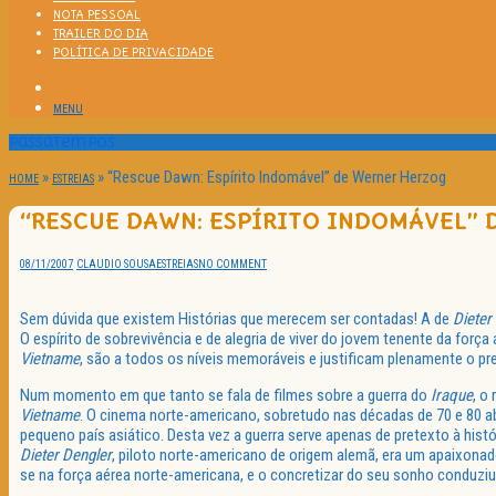
NOTA PESSOAL
TRAILER DO DIA
POLÍTICA DE PRIVACIDADE
MENU
Passatempos
»
»
“Rescue Dawn: Espírito Indomável” de Werner Herzog
HOME
ESTREIAS
“RESCUE DAWN: ESPÍRITO INDOMÁVEL”
08/11/2007
CLAUDIO SOUSA
ESTREIAS
NO COMMENT
Sem dúvida que existem Histórias que merecem ser contadas! A de
Dieter
O espírito de sobrevivência e de alegria de viver do jovem tenente da for
Vietname
, são a todos os níveis memoráveis e justificam plenamente o pre
Num momento em que tanto se fala de filmes sobre a guerra do
Iraque
, o
Vietname
. O cinema norte-americano, sobretudo nas décadas de 70 e 80 a
pequeno país asiático. Desta vez a guerra serve apenas de pretexto à hist
Dieter Dengler
, piloto norte-americano de origem alemã, era um apaixonado
se na força aérea norte-americana, e o concretizar do seu sonho conduziu