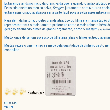
Estávamos ainda no início da ofensiva da guerra quando o avião pilotado 
Feito prisioneiro no meu da selva,
Dengler
, juntamente com 6 outros enclau
estava aprisionado acaba por ser a parte fácil, pois a selva apresenta-se 
Para além da história, o outro grande atractivo do filme é a interpretação 
representar tanto o mais faminto prisioneiro como o mais robusto héroi d
geração alternando filmes de grande orçamento, como o
western
3:10 TO YU
Muito longe de ser um sucesso de bilheteira (aliás o filmes estreou apena
Muitas vezes o cinema não se mede pela quantidade de dinheiro gasto ne
escondido.
SITE OFICIAL
TRAILER 1