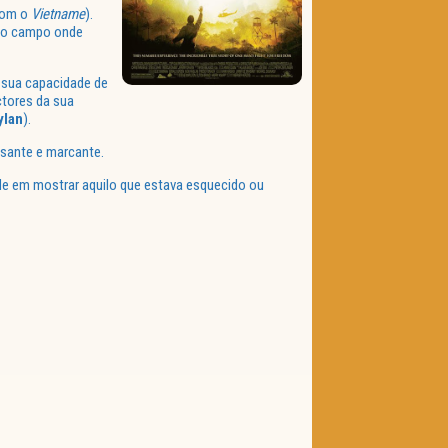
 com o
Vietname
).
a do campo onde
 sua capacidade de
tores da sua
ylan
).
ssante e marcante.
de em mostrar aquilo que estava esquecido ou