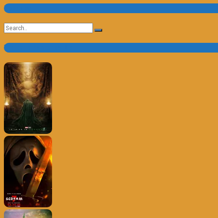
Pesquisa
Search
for:
Trailer e Poster do Dia