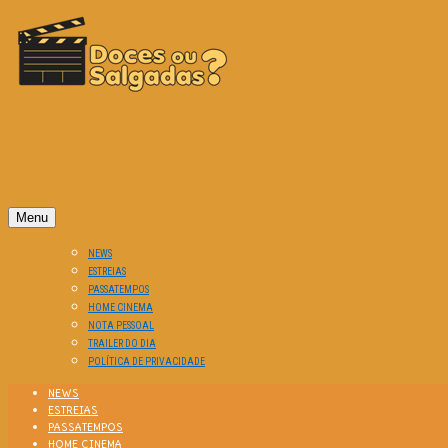
O Cinema? Uma Paixão!!
DOCES OU SALGADAS?
Menu
NEWS
ESTREIAS
PASSATEMPOS
HOME CINEMA
NOTA PESSOAL
TRAILER DO DIA
POLÍTICA DE PRIVACIDADE
NEWS
ESTREIAS
PASSATEMPOS
HOME CINEMA