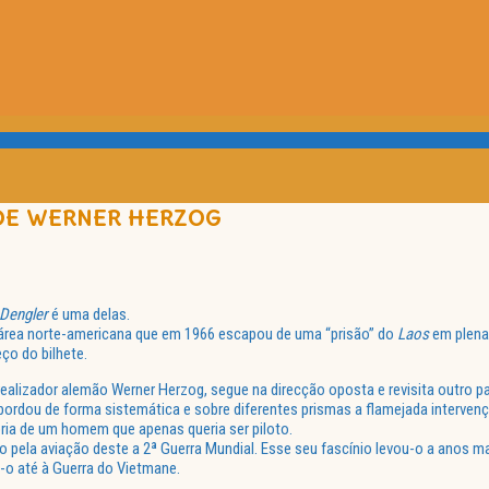
 DE WERNER HERZOG
 Dengler
é uma delas.
ça área norte-americana que em 1966 escapou de uma “prisão” do
Laos
em plena
ço do bilhete.
 realizador alemão Werner Herzog, segue na direcção oposta e revisita outro pa
bordou de forma sistemática e sobre diferentes prismas a flamejada interve
ória de um homem que apenas queria ser piloto.
 pela aviação deste a 2ª Guerra Mundial. Esse seu fascínio levou-o a anos mai
-o até à Guerra do Vietmane.