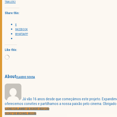
TRAILER 2
Share this:
X
FACEBOOK
WHATSAPP
Like this:
Loading…
About
CLAUDIO SOUSA
Já vão 16 anos desde que começámos este projeto. Expandimos 
oferecemos convites e partilhamos a nossa paixão pelo cinema. Obrigado p
Navegação
PREVIOUS
de
“LIONS FOR LAMBS” DE ROBERT REDFORD
POST:
artigos
NEXT
“SICKO” DE MICHAEL MOORE
POST: