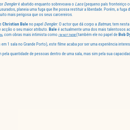
por
Dengler
é abatido enquanto sobrevoava o
Laos
(pequeno país fronteiriço
surados, planeia uma fuga que lhe possa restituir a liberdade. Porém, a fug
muito mais perigosa que os seus carcereiros.
de
Christian Bale
no papel
Dengler
. O actor que dá corpo a
Batman
, tem nesta
e acção o seu maior atributo.
Bale
é actualmente uma dos mais talentosos ac
, com obras mais intimista como
(também ele no papel de
Bob D
MA
I’M
NOT THERE
s em 1 sala no Grande Porto), este filme acaba por ser uma experiência intere
m pela quantidade de pessoas dentro de uma sala, mas sim pela sua capacida