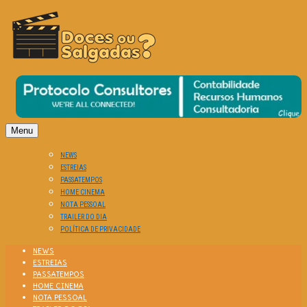
O Cinema? Uma Paixão!!
DOCES OU SALGADAS?
Menu
NEWS
ESTREIAS
PASSATEMPOS
HOME CINEMA
NOTA PESSOAL
TRAILER DO DIA
POLÍTICA DE PRIVACIDADE
NEWS
ESTREIAS
PASSATEMPOS
HOME CINEMA
NOTA PESSOAL