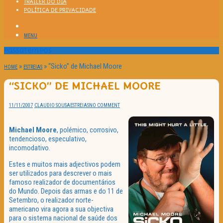
TRAILER DO DIA
POLÍTICA DE PRIVACIDADE
MENU
Passatempos
»
»
“Sicko” de Michael Moore
HOME
ESTREIAS
“SICKO” DE MICHAEL MOORE
11/11/2007
CLAUDIO SOUSA
ESTREIAS
NO COMMENT
Michael Moore
, polémico, corrosivo,
tendencioso, especulativo,
incomodativo.
Estes e muitos mais adjectivos podem
ser utilizados para descrever o mais
famoso realizador de documentários
do Mundo. Depois das armas e do 11 de
Setembro, o realizador norte-
americano vira agora a sua objectiva
para o sistema nacional de saúde dos