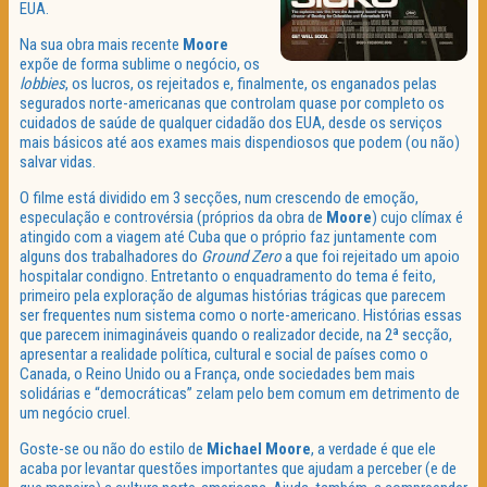
EUA.
Na sua obra mais recente
Moore
expõe de forma sublime o negócio, os
lobbies
, os lucros, os rejeitados e, finalmente, os enganados pelas
segurados norte-americanas que controlam quase por completo os
cuidados de saúde de qualquer cidadão dos EUA, desde os serviços
mais básicos até aos exames mais dispendiosos que podem (ou não)
salvar vidas.
O filme está dividido em 3 secções, num crescendo de emoção,
especulação e controvérsia (próprios da obra de
Moore
) cujo clímax é
atingido com a viagem até Cuba que o próprio faz juntamente com
alguns dos trabalhadores do
Ground Zero
a que foi rejeitado um apoio
hospitalar condigno. Entretanto o enquadramento do tema é feito,
primeiro pela exploração de algumas histórias trágicas que parecem
ser frequentes num sistema como o norte-americano. Histórias essas
que parecem inimagináveis quando o realizador decide, na 2ª secção,
apresentar a realidade política, cultural e social de países como o
Canada, o Reino Unido ou a França, onde sociedades bem mais
solidárias e “democráticas” zelam pelo bem comum em detrimento de
um negócio cruel.
Goste-se ou não do estilo de
Michael Moore
, a verdade é que ele
acaba por levantar questões importantes que ajudam a perceber (e de