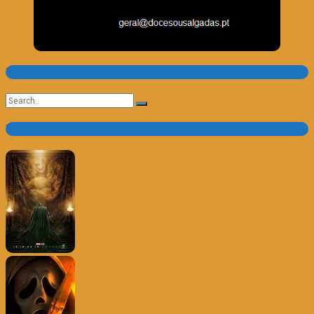
Pesquisa
Search
for:
Trailer e Poster do Dia