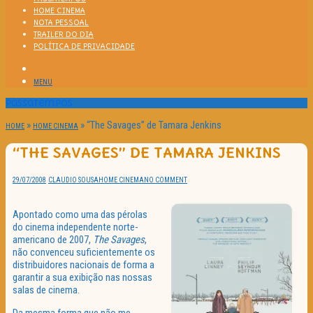
HOME CINEMA
NOTA PESSOAL
TRAILER DO DIA
POLÍTICA DE PRIVACIDADE
MENU
Passatempos
»
»
“The Savages” de Tamara Jenkins
HOME
HOME CINEMA
“THE SAVAGES” DE TAMARA JENKINS
29/07/2008
CLAUDIO SOUSA
HOME CINEMA
NO COMMENT
Apontado como uma das pérolas
do cinema independente norte-
americano de 2007,
The Savages
,
não convenceu suficientemente os
distribuidores nacionais de forma a
garantir a sua exibição nas nossas
salas de cinema.