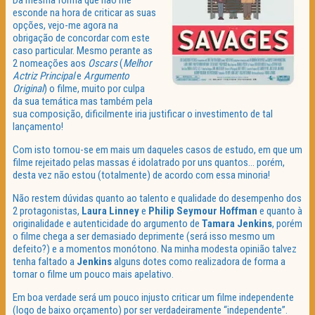
Da mesma forma que não me
esconde na hora de criticar as suas
opções, vejo-me agora na
obrigação de concordar com este
caso particular. Mesmo perante as
2 nomeações aos
Oscars
(
Melhor
Actriz Principal
e
Argumento
Original
) o filme, muito por culpa
da sua temática mas também pela
sua composição, dificilmente iria justificar o investimento de tal
lançamento!
Com isto tornou-se em mais um daqueles casos de estudo, em que um
filme rejeitado pelas massas é idolatrado por uns quantos… porém,
desta vez não estou (totalmente) de acordo com essa minoria!
Não restem dúvidas quanto ao talento e qualidade do desempenho dos
2 protagonistas,
Laura
Linney
e
Philip
Seymour
Hoffman
e quanto à
originalidade e autenticidade do argumento de
Tamara
Jenkins
, porém
o filme chega a ser demasiado deprimente (será isso mesmo um
defeito?) e a momentos monótono. Na minha modesta opinião talvez
tenha faltado a
Jenkins
alguns dotes como realizadora de forma a
tornar o filme um pouco mais apelativo.
Em boa verdade será um pouco injusto criticar um filme independente
(logo de baixo orçamento) por ser verdadeiramente “independente”.