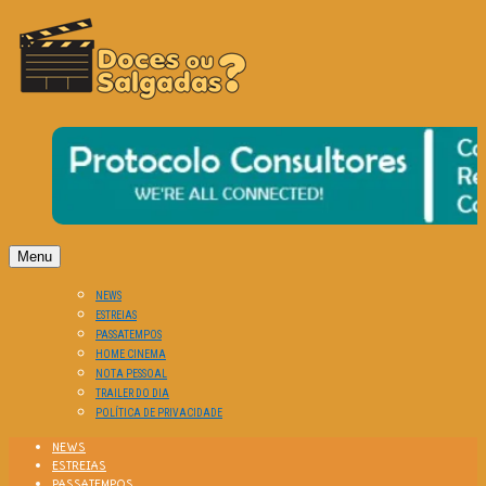
O Cinema? Uma Paixão!!
DOCES OU SALGADAS?
Menu
NEWS
ESTREIAS
PASSATEMPOS
HOME CINEMA
NOTA PESSOAL
TRAILER DO DIA
POLÍTICA DE PRIVACIDADE
NEWS
ESTREIAS
PASSATEMPOS