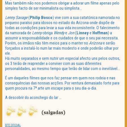
Mas também não nos podemos obrigar a adorar um filme apenas pelo
simples facto de ser minimalista ou simplista…
Lenny Savage
(
Philip
Bosco
) vive com a sua catatónica namorada no
pequeno paraíso para idosos no estado do Arizona onde dispõe de
todas as condições para levar a sua vida inconsistente. O falecimento
da namorada de
Lenny
obriga
Wendy
e
Jon
(
Linney
e
Hoffman
) a
assumir a responsabilidade e os cuidados de que o seu pai necessita.
Porém, os irmãos não têm meios para o manter no
Arizona
e serão
forçados a instalá-lo num lar mais modesto e onde poderão olhar por
ele.
Há muito separados e sem nutrir um especial afecto uns pelos outros,
os 3 terão de reaprender a conviver com as suas diferentes
personalidades, ao mesmo tempo que terão de lidar com o inevitável…
É um daqueles filmes que nos faz pensar em quem nos rodeia e nas
consequências das nossas acções. Por ventura demasiado forte para
quem procura na 7ª arte um escape para o seu dia-a-dia.
A descobrir do aconchego do lar …
SITE OFICIAL