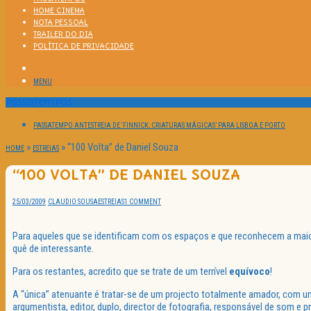
HOME CINEMA
NOTA PESSOAL
TRAILER DO DIA
POLÍTICA DE PRIVACIDADE
MENU
Passatempos
PASSATEMPO ANTESTREIA DE ‘FINNICK: CRIATURAS MÁGICAS’ PARA LISBOA E PORTO
»
»
“100 Volta” de Daniel Souza
HOME
ESTREIAS
“100 VOLTA” DE DANIEL SOUZA
25/03/2009
CLAUDIO SOUSA
ESTREIAS
1 COMMENT
Para aqueles que se identificam com os espaços e que reconhecem a maio
quê de interessante.
Para os restantes, acredito que se trate de um terrível
equívoco
!
A “única” atenuante é tratar-se de um projecto totalmente amador, com 
argumentista, editor, duplo, director de fotografia, responsável de som e 