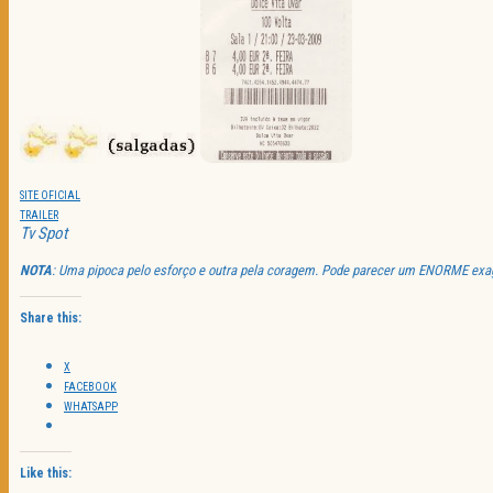
SITE OFICIAL
TRAILER
Tv
Spot
NOTA
: Uma pipoca pelo esforço e outra pela coragem. Pode parecer um ENORME exag
Share this:
X
FACEBOOK
WHATSAPP
Like this: