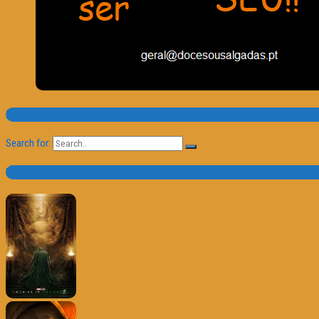
Pesquisa
Search for:
Trailer e Poster do Dia