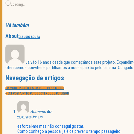
Loading…
Vê também
About
CLAUDIO SOUSA
Já vão 16 anos desde que começámos este projeto. Expandimos 
oferecemos convites e partilhamos a nossa paixão pelo cinema. Obrigado p
Navegação de artigos
PREVIOUS POST:
“THE SPIRIT” DE FRANK MILLER
NEXT POST:
“UP” DE PETE DOCTER E BOB PETERSON
Anônimo
diz:
26/03/2009 ÀS 13:43
esforcei-me mas não consegui gostar.
Como conheço a pessoa, já é de prever o tempo passageiro.