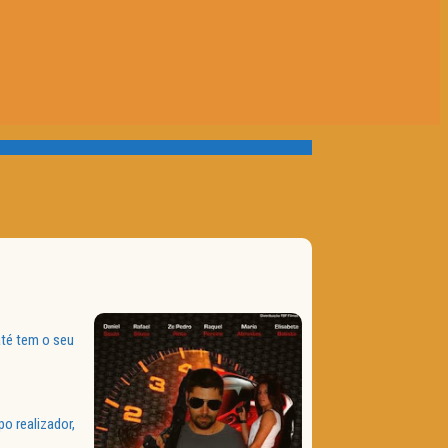
até tem o seu
o realizador,