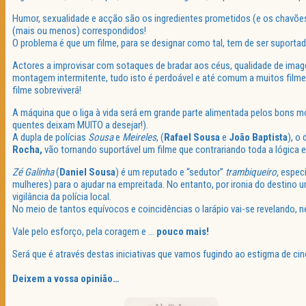
Humor, sexualidade e acção são os ingredientes prometidos (e os chavões
(mais ou menos) correspondidos!
O problema é que um filme, para se designar como tal, tem de ser suport
Actores a improvisar com sotaques de bradar aos céus, qualidade de imag
montagem intermitente, tudo isto é perdoável e até comum a muitos filmes
filme sobreviverá!
A máquina que o liga à vida será em grande parte alimentada pelos bons
quentes deixam MUITO a desejar!).
A dupla de polícias
Sousa
e
Meireles
, (
Rafael Sousa
e
João
Baptista
), o
Rocha,
vão tornando suportável um filme que contrariando toda a lógica e
Zé Galinha
(
Daniel Sousa
) é um reputado e “sedutor”
trambiqueiro
,
especi
mulheres) para o ajudar na empreitada. No entanto, por ironia do destino
vigilância da polícia local.
No meio de tantos equívocos e coincidências o larápio vai-se revelando, n
Vale pelo esforço, pela coragem e …
pouco mais!
Será que é através destas iniciativas que vamos fugindo ao estigma de c
Deixem a vossa opinião…