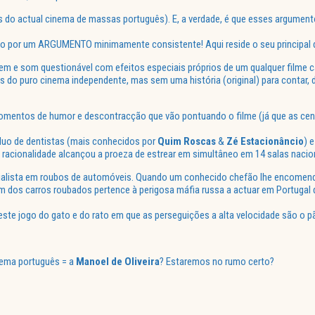
 do actual cinema de massas português). E, a verdade, é que esses argument
ado por um ARGUMENTO minimamente consistente! Aqui reside o seu principal d
em e som questionável com efeitos especiais próprios de um qualquer filme c
 do puro cinema independente, mas sem uma história (original) para contar, 
 momentos de humor e descontracção que vão pontuando o filme (já que as ce
 duo de dentistas (mais conhecidos por
Quim
Roscas
&
Zé
Estacionâncio
) 
 racionalidade alcançou a proeza de estrear em simultâneo em 14 salas nacio
alista em roubos de automóveis. Quando um conhecido
chefão
lhe encomenda
 um dos carros roubados pertence à perigosa máfia russa a actuar em Portugal
este jogo do gato e do rato em que as perseguições a alta velocidade são o p
inema português = a
Manoel
de Oliveira
? Estaremos no rumo certo?