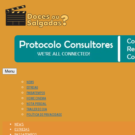
O Cinema? Uma Paixão!!
DOCES OU SALGADAS?
Menu
NEWS
ESTREIAS
PASSATEMPOS
HOME CINEMA
NOTA PESSOAL
TRAILER DO DIA
POLÍTICA DE PRIVACIDADE
NEWS
ESTREIAS
PASSATEMPOS