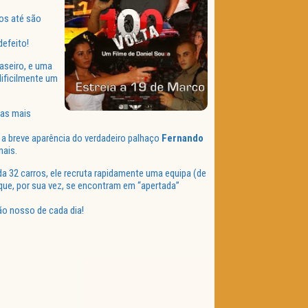
os até são
efeito!
aseiro, e uma
dificilmente um
nas mais
e a breve aparência do verdadeiro palhaço
Fernando
nais.
 32 carros, ele recruta rapidamente uma equipa (de
 que, por sua vez, se encontram em “apertada”
ão nosso de cada dia!