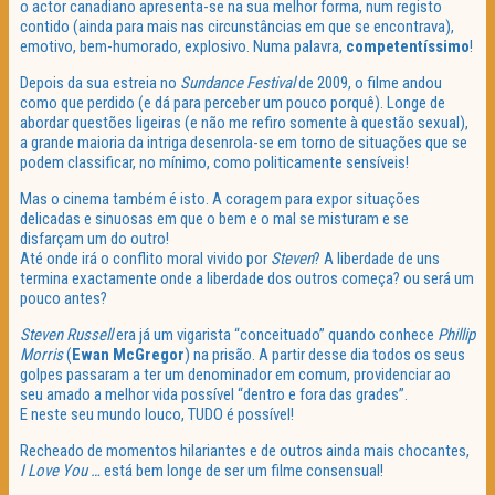
o actor canadiano apresenta-se na sua melhor forma, num registo
contido (ainda para mais nas circunstâncias em que se encontrava),
emotivo, bem-humorado, explosivo. Numa palavra,
competentíssimo
!
Depois da sua estreia no
Sundance Festival
de 2009, o filme andou
como que perdido (e dá para perceber um pouco porquê). Longe de
abordar questões ligeiras (e não me refiro somente à questão sexual),
a grande maioria da intriga desenrola-se em torno de situações que se
podem classificar, no mínimo, como politicamente sensíveis!
Mas o cinema também é isto. A coragem para expor situações
delicadas e sinuosas em que o bem e o mal se misturam e se
disfarçam um do outro!
Até onde irá o conflito moral vivido por
Steven
? A liberdade de uns
termina exactamente onde a liberdade dos outros começa? ou será um
pouco antes?
Steven Russell
era já um vigarista “conceituado” quando conhece
Phillip
Morris
(
Ewan
McGregor
) na prisão. A partir desse dia todos os seus
golpes passaram a ter um denominador em comum, providenciar ao
seu amado a melhor vida possível “dentro e fora das grades”.
E neste seu mundo louco, TUDO é possível!
Recheado de momentos hilariantes e de outros ainda mais chocantes,
I Love You …
está bem longe de ser um filme consensual!