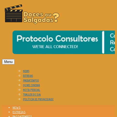
O Cinema? Uma Paixão!!
DOCES OU SALGADAS?
Menu
NEWS
ESTREIAS
PASSATEMPOS
HOME CINEMA
NOTA PESSOAL
TRAILER DO DIA
POLÍTICA DE PRIVACIDADE
NEWS
ESTREIAS
PASSATEMPOS