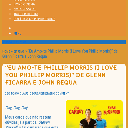
HOME CINEMA
NOTA PESSOAL
TRAILER DO DIA
POLÍTICA DE PRIVACIDADE
MENU
Passatempos
»
»
“Eu Amo-te Phillip Morris (I Love You Phillip Morris)” de
HOME
ESTREIAS
Glenn Ficarra e John Requa
“EU AMO-TE PHILLIP MORRIS (I LOVE
YOU PHILLIP MORRIS)” DE GLENN
FICARRA E JOHN REQUA
25/04/2010
CLAUDIO SOUSA
ESTREIAS
NO COMMENT
Gay
,
Gay
,
Gay
!
Meus caros que não restem
dúvidas já à partida,
Steven
Russell
, o tal camarada que está