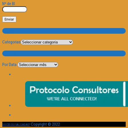
Nº de BI
Categorias
Categorias
Por Data
Por Data
Copyright © 2022
DOCES OU SALGADAS?