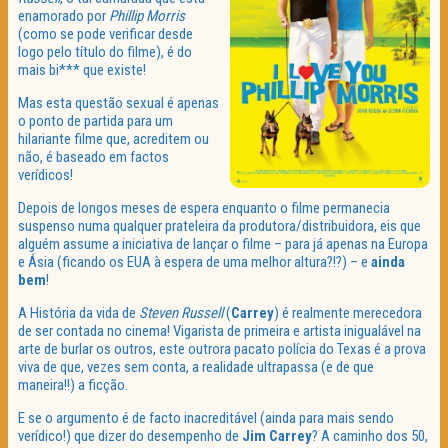
enamorado por
Phillip Morris
(como se pode verificar desde
logo pelo título do filme), é do
mais bi*** que existe!
Mas esta questão sexual é apenas
o ponto de partida para um
hilariante filme que, acreditem ou
não, é baseado em factos
verídicos!
Depois de longos meses de espera enquanto o filme permanecia
suspenso numa qualquer prateleira da produtora/distribuidora, eis que
alguém assume a iniciativa de lançar o filme – para já apenas na Europa
e Ásia (ficando os EUA à espera de uma melhor altura?!?) – e
ainda
bem
!
A História da vida de
Steven Russell
(
Carrey
) é realmente merecedora
de ser contada no cinema! Vigarista de primeira e artista inigualável na
arte de burlar os outros, este outrora pacato polícia do Texas é a prova
viva de que, vezes sem conta, a realidade ultrapassa (e de que
maneira!!) a ficção.
E se o argumento é de facto inacreditável (ainda para mais sendo
verídico!) que dizer do desempenho de
Jim Carrey
? A caminho dos 50,