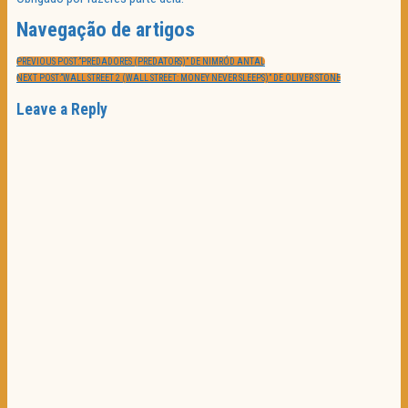
Navegação de artigos
PREVIOUS POST:
“PREDADORES (PREDATORS)” DE NIMRÓD ANTAL
NEXT POST:
“WALL STREET 2 (WALL STREET: MONEY NEVER SLEEPS)” DE OLIVER STONE
Leave a Reply