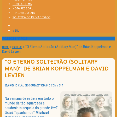
HOME CINEMA
NOTA PESSOAL
TRAILER DO DIA
POLÍTICA DE PRIVACIDADE
MENU
Passatempos
»
»
“O Eterno Solteirão (Solitary Man)” de Brian Koppelman e
HOME
ESTREIAS
David Levien
“O ETERNO SOLTEIRÃO (SOLITARY
MAN)” DE BRIAN KOPPELMAN E DAVID
LEVIEN
22/09/2010
CLAUDIO SOUSA
ESTREIAS
NO COMMENT
Na semana de estreia em todo o
mundo da tão aguardada e
saudosista sequela do grande
Wall
Sreet
, “apanhamos”
Michael