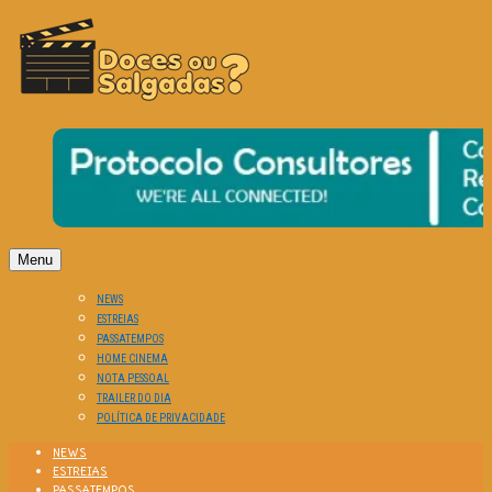
O Cinema? Uma Paixão!!
DOCES OU SALGADAS?
Menu
NEWS
ESTREIAS
PASSATEMPOS
HOME CINEMA
NOTA PESSOAL
TRAILER DO DIA
POLÍTICA DE PRIVACIDADE
NEWS
ESTREIAS
PASSATEMPOS