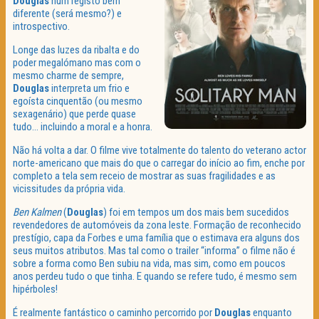
Douglas
num registo bem
diferente (será mesmo?) e
introspectivo.
Longe das luzes da ribalta e do
poder megalómano mas com o
mesmo charme de sempre,
Douglas
interpreta um frio e
egoísta cinquentão (ou mesmo
sexagenário) que perde quase
tudo… incluindo a moral e a honra.
Não há volta a dar. O filme vive totalmente do talento do veterano actor
norte-americano que mais do que o carregar do início ao fim, enche por
completo a tela sem receio de mostrar as suas fragilidades e as
vicissitudes da própria vida.
Ben Kalmen
(
Douglas
) foi em tempos um dos mais bem sucedidos
revendedores de automóveis da zona leste. Formação de reconhecido
prestígio, capa da Forbes e uma família que o estimava era alguns dos
seus muitos atributos. Mas tal como o trailer “informa” o filme não é
sobre a forma como Ben subiu na vida, mas sim, como em poucos
anos perdeu tudo o que tinha. E quando se refere tudo, é mesmo sem
hipérboles!
É realmente fantástico o caminho percorrido por
Douglas
enquanto