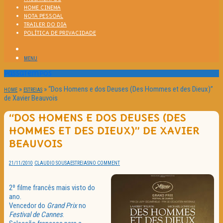
HOME CINEMA
NOTA PESSOAL
TRAILER DO DIA
POLÍTICA DE PRIVACIDADE
MENU
Passatempos
»
»
“Dos Homens e dos Deuses (Des Hommes et des Dieux)”
HOME
ESTREIAS
de Xavier Beauvois
“DOS HOMENS E DOS DEUSES (DES
HOMMES ET DES DIEUX)” DE XAVIER
BEAUVOIS
21/11/2010
CLAUDIO SOUSA
ESTREIAS
NO COMMENT
2º filme francês mais visto do
ano.
Vencedor do
Grand Prix
no
Festival de Cannes
.