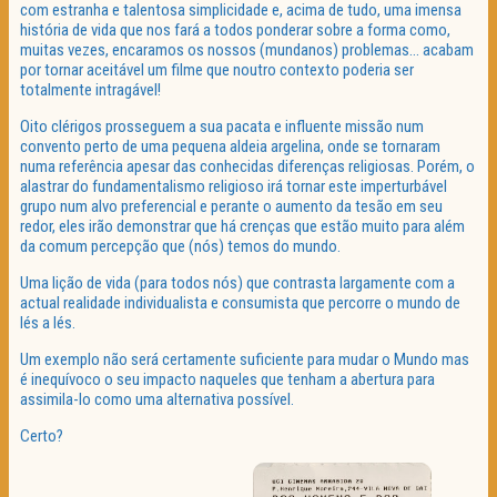
com estranha e talentosa simplicidade e, acima de tudo, uma imensa
história de vida que nos fará a todos ponderar sobre a forma como,
muitas vezes, encaramos os nossos (mundanos) problemas… acabam
por tornar aceitável um filme que noutro contexto poderia ser
totalmente intragável!
Oito clérigos prosseguem a sua pacata e influente missão num
convento perto de uma pequena aldeia argelina, onde se tornaram
numa referência apesar das conhecidas diferenças religiosas. Porém, o
alastrar do fundamentalismo religioso irá tornar este imperturbável
grupo num alvo preferencial e perante o aumento da tesão em seu
redor, eles irão demonstrar que há crenças que estão muito para além
da comum percepção que (nós) temos do mundo.
Uma lição de vida (para todos nós) que contrasta largamente com a
actual realidade individualista e consumista que percorre o mundo de
lés a lés.
Um exemplo não será certamente suficiente para mudar o Mundo mas
é inequívoco o seu impacto naqueles que tenham a abertura para
assimila-lo como uma alternativa possível.
Certo?