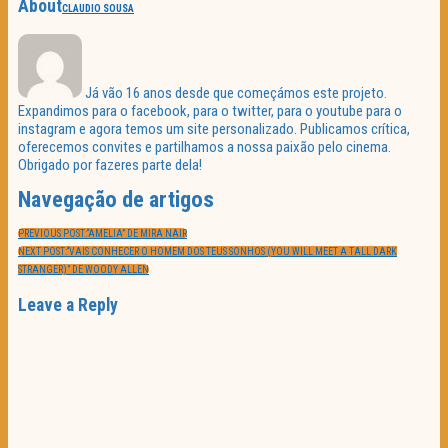
About
CLAUDIO SOUSA
Já vão 16 anos desde que começámos este projeto.
Expandimos para o facebook, para o twitter, para o youtube para o
instagram e agora temos um site personalizado. Publicamos crítica,
oferecemos convites e partilhamos a nossa paixão pelo cinema.
Obrigado por fazeres parte dela!
Navegação de artigos
PREVIOUS POST:
“AMELIA” DE MIRA NAIR
NEXT POST:
“VAIS CONHECER O HOMEM DOS TEUS SONHOS (YOU WILL MEET A TALL DARK
STRANGER)” DE WOODY ALLEN
Leave a Reply