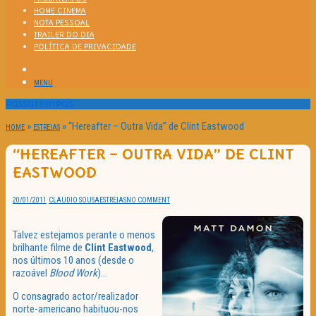
HOME CINEMA
NOTA PESSOAL
TRAILER DO DIA
POLÍTICA DE PRIVACIDADE
MENU
Passatempos
»
»
“Hereafter – Outra Vida” de Clint Eastwood
HOME
ESTREIAS
“HEREAFTER – OUTRA VIDA” DE CLINT
EASTWOOD
20/01/2011
CLAUDIO SOUSA
ESTREIAS
NO COMMENT
Talvez estejamos perante o menos
brilhante filme de
Clint
Eastwood
,
nos últimos 10 anos (desde o
razoável
Blood Work
)…
O consagrado actor/realizador
norte-americano habituou-nos