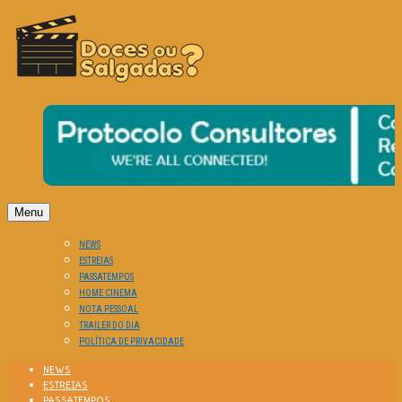
O Cinema? Uma Paixão!!
DOCES OU SALGADAS?
Menu
NEWS
ESTREIAS
PASSATEMPOS
HOME CINEMA
NOTA PESSOAL
TRAILER DO DIA
POLÍTICA DE PRIVACIDADE
NEWS
ESTREIAS
PASSATEMPOS