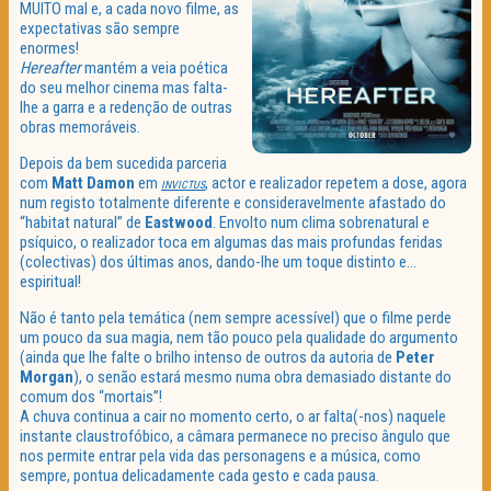
MUITO mal e, a cada novo filme, as
expectativas são sempre
enormes!
Hereafter
mantém a veia poética
do seu melhor cinema mas falta-
lhe a garra e a redenção de outras
obras memoráveis.
Depois da bem sucedida parceria
com
Matt Damon
em
, actor e realizador repetem a dose, agora
INVICTUS
num registo totalmente diferente e consideravelmente afastado do
“habitat natural” de
Eastwood
. Envolto num clima sobrenatural e
psíquico, o realizador toca em algumas das mais profundas feridas
(colectivas) dos últimas anos, dando-lhe um toque distinto e…
espiritual!
Não é tanto pela temática (nem sempre acessível) que o filme perde
um pouco da sua magia, nem tão pouco pela qualidade do argumento
(ainda que lhe falte o brilho intenso de outros da autoria de
Peter
Morgan
), o senão estará mesmo numa obra demasiado distante do
comum dos “mortais”!
A chuva continua a cair no momento certo, o ar falta(-nos) naquele
instante claustrofóbico, a câmara permanece no preciso ângulo que
nos permite entrar pela vida das personagens e a música, como
sempre, pontua delicadamente cada gesto e cada pausa.