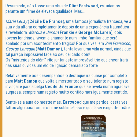
Resumindo, não fosse uma obra de
Clint Eastwood,
estaríamos
perante um filme de elevada qualidade. Mas…
Marie LeLay
(
Cécile De France
), uma famosa jornalista francesa, vê a
sua vida alterar completamente depois de uma experiência traumática
e reveladora.
Marcus
e
Jason
(
Frankie
e
George McLaren
), dois
jovens londrinos, vivem diariamente num limbo familiar que será
abalado por um acontecimento trágico! Por sua vez, em
San Francisco
,
George Lonegan
(
Matt Damon
), tenta levar uma vida normal, ainda que
tal pareça impossível face ao seu delicado dom!
Os “mistérios do além” irão juntar este improvável trio que encontrará
nas suas dúvidas um elo de ligação demasiado forte…
Relativamente aos desempenhos o destaque irá quase por completo
para
Matt Damon
que volta a mostrar todo o seu talento num registo
invulgar e para a belga
Cécile De France
que se revela numa agradável
surpresa, sempre num registo muito contido mas igualmente sentido.
Sente-se a aura do mestre mas,
Eastwood
que me perdoe, desta vez
faltou algo para tornar o filme sublime! Isso é que é ser exigente… não?