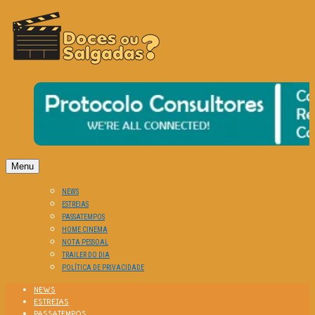
O Cinema? Uma Paixão!!
DOCES OU SALGADAS?
Menu
NEWS
ESTREIAS
PASSATEMPOS
HOME CINEMA
NOTA PESSOAL
TRAILER DO DIA
POLÍTICA DE PRIVACIDADE
NEWS
ESTREIAS
PASSATEMPOS