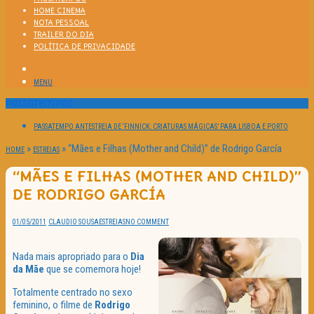
HOME CINEMA
NOTA PESSOAL
TRAILER DO DIA
POLÍTICA DE PRIVACIDADE
MENU
Passatempos
PASSATEMPO ANTESTREIA DE ‘FINNICK: CRIATURAS MÁGICAS’ PARA LISBOA E PORTO
»
»
“Mães e Filhas (Mother and Child)” de Rodrigo García
HOME
ESTREIAS
“MÃES E FILHAS (MOTHER AND CHILD)”
DE RODRIGO GARCÍA
01/05/2011
CLAUDIO SOUSA
ESTREIAS
NO COMMENT
Nada mais apropriado para o
Dia
da Mãe
que se comemora hoje!
Totalmente centrado no sexo
feminino, o filme de
Rodrigo