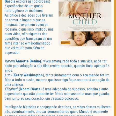
Garcia
explora as (dolorosas)
experiências de um grupo
heterogéneo de mulheres.
As difíceis decisões que tiveram
de tomar, o impacto que as
mesmas tiveram em quem as
rodeiam, o que isso implicou nas
suas vidas, são algumas das
questões que transpiram de um
filme intenso e melodramático
que vai muito para além do
esperado!
Karen
(
Annette
Bening
) viveu amargurada toda a sua vida, após ter
dado para adopção a sua filha recém-nascida, quando tinha apenas 14
anos.
Lucy
(
Kerry
Washington
), tenta juntamente com o seu marido ter um
filho a todo o custo, mesmo que isso signifique recorrer à adopção de
uma criança.
Elizabeth
(
Noami
Watts
) é uma advogada de sucesso, solteira e auto-
dependente que não pretende ter filhos nem assentar mas que guarda,
bem junto ao seu coração, um passado doloroso.
Interligando histórias e conjugando destinos, as vidas destas mulheres
irão, eventualmente, chocar, demonstrando que o Mundo é realmente