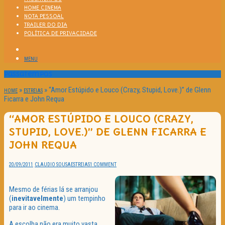
HOME CINEMA
NOTA PESSOAL
TRAILER DO DIA
POLÍTICA DE PRIVACIDADE
MENU
Passatempos
»
»
“Amor Estúpido e Louco (Crazy, Stupid, Love.)” de Glenn
HOME
ESTREIAS
Ficarra e John Requa
“AMOR ESTÚPIDO E LOUCO (CRAZY,
STUPID, LOVE.)” DE GLENN FICARRA E
JOHN REQUA
20/09/2011
CLAUDIO SOUSA
ESTREIAS
1 COMMENT
Mesmo de férias lá se arranjou
(
inevitavelmente
) um tempinho
para ir ao cinema.
A escolha não era muito vasta