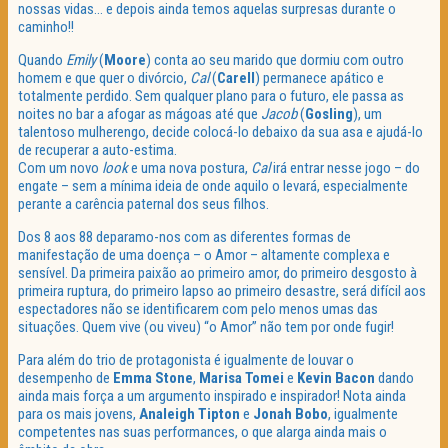
nossas vidas… e depois ainda temos aquelas surpresas durante o
caminho!!
Quando
Emily
(
Moore
) conta ao seu marido que dormiu com outro
homem e que quer o divórcio,
Cal
(
Carell
) permanece apático e
totalmente perdido. Sem qualquer plano para o futuro, ele passa as
noites no bar a afogar as mágoas até que
Jacob
(
Gosling
), um
talentoso mulherengo, decide colocá-lo debaixo da sua asa e ajudá-lo
de recuperar a auto-estima.
Com um novo
look
e uma nova postura,
Cal
irá entrar nesse jogo – do
engate – sem a mínima ideia de onde aquilo o levará, especialmente
perante a carência paternal dos seus filhos.
Dos 8 aos 88 deparamo-nos com as diferentes formas de
manifestação de uma doença – o Amor – altamente complexa e
sensível. Da primeira paixão ao primeiro amor, do primeiro desgosto à
primeira ruptura, do primeiro lapso ao primeiro desastre, será difícil aos
espectadores não se identificarem com pelo menos umas das
situações. Quem vive (ou viveu) “o Amor” não tem por onde fugir!
Para além do trio de protagonista é igualmente de louvar o
desempenho de
Emma
Stone
,
Marisa
Tomei
e
Kevin
Bacon
dando
ainda mais força a um argumento inspirado e inspirador! Nota ainda
para os mais jovens,
Analeigh
Tipton
e
Jonah
Bobo
, igualmente
competentes nas suas performances, o que alarga ainda mais o