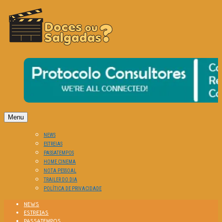
O Cinema? Uma Paixão!!
DOCES OU SALGADAS?
Menu
NEWS
ESTREIAS
PASSATEMPOS
HOME CINEMA
NOTA PESSOAL
TRAILER DO DIA
POLÍTICA DE PRIVACIDADE
NEWS
ESTREIAS
PASSATEMPOS