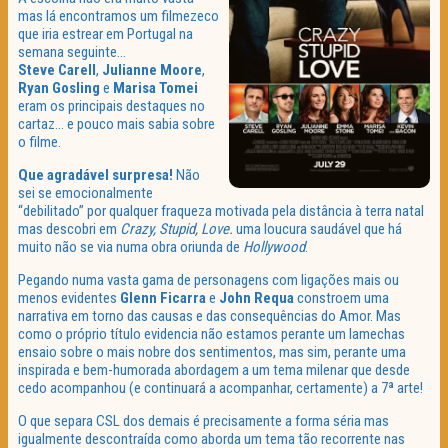
mas lá encontramos um filmezeco
que iria estrear em Portugal na
semana seguinte…
Steve Carell
,
Julianne Moore
,
Ryan Gosling
e
Marisa Tomei
eram os principais destaques no
cartaz… e pouco mais sabia sobre
o filme.
Que agradável surpresa!
Não
sei se emocionalmente
“debilitado” por qualquer fraqueza motivada pela distância à terra natal
mas descobri em
Crazy, Stupid, Love.
uma loucura saudável que há
muito não se via numa obra oriunda de
Hollywood
.
Pegando numa vasta gama de personagens com ligações mais ou
menos evidentes
Glenn
Ficarra
e
John
Requa
constroem uma
narrativa em torno das causas e das consequências do Amor. Mas
como o próprio título evidencia não estamos perante um lamechas
ensaio sobre o mais nobre dos sentimentos, mas sim, perante uma
inspirada e bem-humorada abordagem a um tema milenar que desde
cedo acompanhou (e continuará a acompanhar, certamente) a 7ª arte!
O que separa CSL dos demais é precisamente a forma séria mas
igualmente descontraída como aborda um tema tão recorrente nas