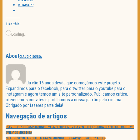
WHATSAPP
Like this:
Loading…
About
CLAUDIO SOUSA
Já vão 16 anos desde que começámos este projeto.
Expandimos para o facebook, para o twitter, para o youtube para o
instagram e agora temos um site personalizado. Publicamos crítica,
oferecemos convites e partilhamos a nossa paixão pelo cinema.
Obrigado por fazeres parte dela!
Navegação de artigos
PREVIOUS POST:
“CAPUCHINHO VERMELHO: A NOVA AVENTURA (HOODWINKED TOO! HOOD VS.
EVIL)” DE MIKE DISA
NEXT POST:
“MEIA-NOITE EM PARIS (MIDNIGHT IN PARIS)” DE WOODY ALLEN