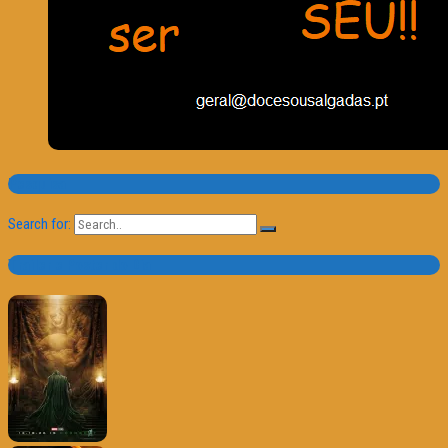
Pesquisa
Search for:
Trailer e Poster do Dia