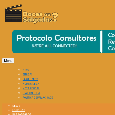
O Cinema? Uma Paixão!!
DOCES OU SALGADAS?
Menu
NEWS
ESTREIAS
PASSATEMPOS
HOME CINEMA
NOTA PESSOAL
TRAILER DO DIA
POLÍTICA DE PRIVACIDADE
NEWS
ESTREIAS
PASSATEMPOS