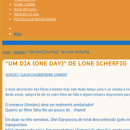
HOME CINEMA
NOTA PESSOAL
TRAILER DO DIA
POLÍTICA DE PRIVACIDADE
MENU
Passatempos
»
»
“Um Dia (One Day)” de Lone Scherfig
HOME
ESTREIAS
“UM DIA (ONE DAY)” DE LONE SCHERFIG
10/09/2011
CLAUDIO SOUSA
ESTREIAS
1 COMMENT
O mais aborrecido das férias é mesmo ficar sem muito tempo para ir ao cinema e 
Ainda assim, sempre há um ou outro filme em falta e alguns minutos disponíveis para
O romance (literário) deve ser realmente arrebatador!
Quanto ao filme falta-lhe um pouco de… chama!
Em duas ou três semanas,
One Day
passou de total desconhecido (pelo m
transportava.