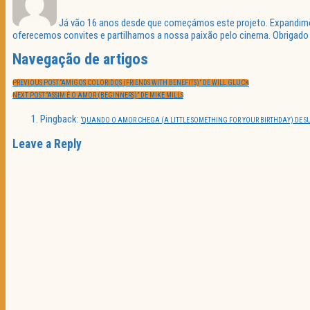
Já vão 16 anos desde que começámos este projeto. Expandimos 
oferecemos convites e partilhamos a nossa paixão pelo cinema. Obrigado p
Navegação de artigos
PREVIOUS POST:
“AMIGOS COLORIDOS (FRIENDS WITH BENEFITS)” DE WILL GLUCK
NEXT POST:
“ASSIM É O AMOR (BEGINNERS)” DE MIKE MILLS
Pingback:
“QUANDO O AMOR CHEGA (A LITTLE SOMETHING FOR YOUR BIRTHDAY) DE S
Leave a Reply