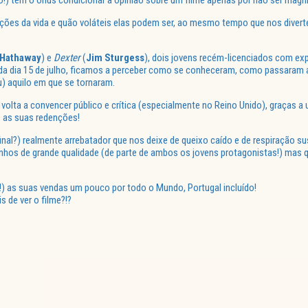
!) tem o ónus condicionar a opinião sobre um filme apenas por não ser magní
ões da vida e quão voláteis elas podem ser, ao mesmo tempo que nos diverte
Hathaway
) e
Dexter
(
Jim
Sturgess
), dois jovens recém-licenciados com ex
cada dia 15 de julho, ficamos a perceber como se conheceram, como passaram 
) aquilo em que se tornaram.
volta a convencer público e crítica (especialmente no Reino Unido), graças a
 as suas redenções!
inal?) realmente arrebatador que nos deixe de queixo caído e de respiração s
hos de grande qualidade (de parte de ambos os jovens protagonistas!) mas q
o!) as suas vendas um pouco por todo o Mundo, Portugal incluído!
 de ver o filme?!?