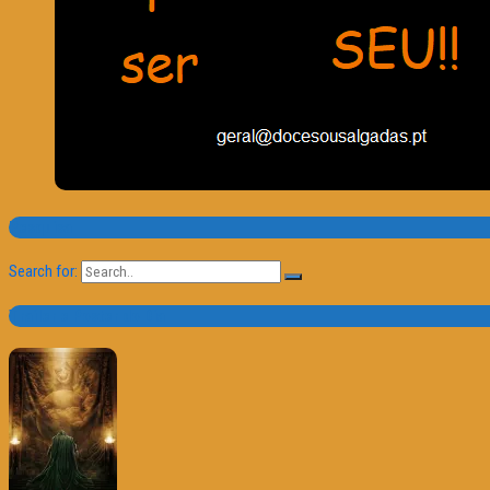
Pesquisa
Search for:
Trailer e Poster do Dia