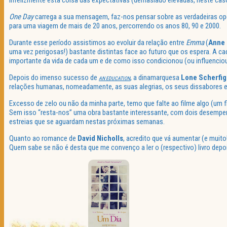
Infelizmente esta coisa das expectativas (demasiado elevadas, neste caso
One Day
carrega a sua mensagem, faz-nos pensar sobre as verdadeiras opç
para uma viagem de mais de 20 anos, percorrendo os anos 80, 90 e 2000.
Durante esse período assistimos ao evoluir da relação entre
Emma
(
Anne
uma vez perigosas!) bastante distintas face ao futuro que os espera. A 
importante da vida de cada um e de como isso condicionou (ou influenciou
Depois do imenso sucesso de
, a dinamarquesa
Lone
Scherfig
AN
EDUCATION
relações humanas, nomeadamente, as suas alegrias, os seus dissabores e
Excesso de zelo ou não da minha parte, temo que falte ao filme algo (um f
Sem isso “resta-nos” uma obra bastante interessante, com dois desempen
estreias que se aguardam nestas próximas semanas.
Quanto ao romance de
David
Nicholls
, acredito que vá aumentar (e muit
Quem sabe se não é desta que me convenço a ler o (respectivo) livro depois