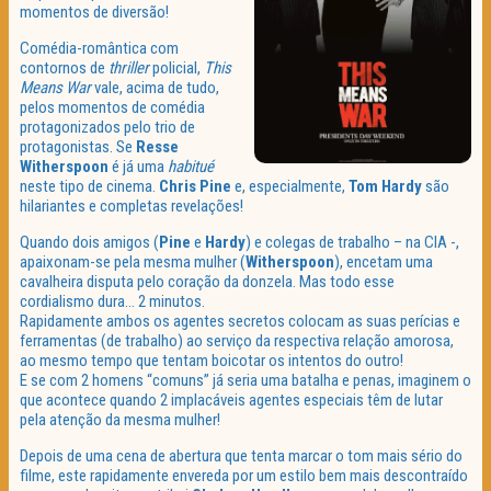
momentos de diversão!
Comédia-romântica com
contornos de
thriller
policial,
This
Means
War
vale, acima de tudo,
pelos momentos de comédia
protagonizados pelo trio de
protagonistas. Se
Resse
Witherspoon
é já uma
habitué
neste tipo de cinema.
Chris
Pine
e, especialmente,
Tom
Hardy
são
hilariantes e completas revelações!
Quando dois amigos (
Pine
e
Hardy
) e colegas de trabalho – na CIA -,
apaixonam-se pela mesma mulher (
Witherspoon
), encetam uma
cavalheira disputa pelo coração da donzela. Mas todo esse
cordialismo dura… 2 minutos.
Rapidamente ambos os agentes secretos colocam as suas perícias e
ferramentas (de trabalho) ao serviço da respectiva relação amorosa,
ao mesmo tempo que tentam boicotar os intentos do outro!
E se com 2 homens “comuns” já seria uma batalha e penas, imaginem o
que acontece quando 2 implacáveis agentes especiais têm de lutar
pela atenção da mesma mulher!
Depois de uma cena de abertura que tenta marcar o tom mais sério do
filme, este rapidamente envereda por um estilo bem mais descontraído