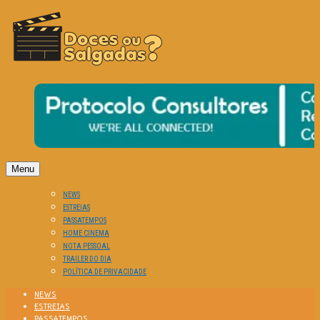
O Cinema? Uma Paixão!!
DOCES OU SALGADAS?
Menu
NEWS
ESTREIAS
PASSATEMPOS
HOME CINEMA
NOTA PESSOAL
TRAILER DO DIA
POLÍTICA DE PRIVACIDADE
NEWS
ESTREIAS
PASSATEMPOS