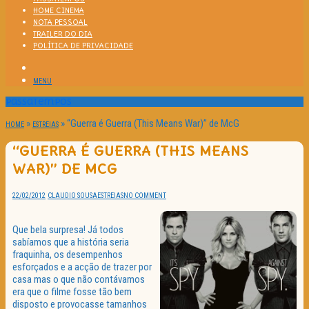
HOME CINEMA
NOTA PESSOAL
TRAILER DO DIA
POLÍTICA DE PRIVACIDADE
MENU
Passatempos
»
»
“Guerra é Guerra (This Means War)” de McG
HOME
ESTREIAS
“GUERRA É GUERRA (THIS MEANS
WAR)” DE MCG
22/02/2012
CLAUDIO SOUSA
ESTREIAS
NO COMMENT
Que bela surpresa! Já todos
sabíamos que a história seria
fraquinha, os desempenhos
esforçados e a acção de trazer por
casa mas o que não contávamos
era que o filme fosse tão bem
disposto e provocasse tamanhos