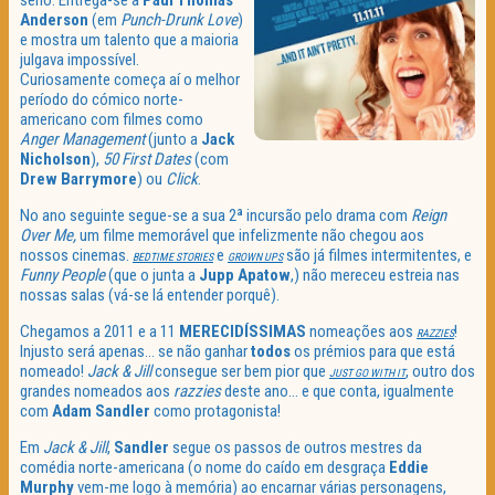
sério. Entrega-se a
Paul
Thomas
Anderson
(em
Punch-Drunk Love
)
e mostra um talento que a maioria
julgava impossível.
Curiosamente começa aí o melhor
período do cómico norte-
americano com filmes como
Anger
Management
(junto a
Jack
Nicholson
),
50 First Dates
(com
Drew
Barrymore
) ou
Click
.
No ano seguinte segue-se a sua 2ª incursão pelo drama com
Reign
Over
Me,
um filme memorável que infelizmente não chegou aos
nossos cinemas.
e
são já filmes intermitentes, e
BEDTIME
STORIES
GROWN
UPS
Funny
People
(que o junta a
Jupp
Apatow
,) não mereceu estreia nas
nossas salas (vá-se lá entender porquê).
Chegamos a 2011 e a 11
MERECIDÍSSIMAS
nomeações aos
!
RAZZIES
Injusto será apenas… se não ganhar
todos
os prémios para que está
nomeado!
Jack & Jill
consegue ser bem pior que
, outro dos
JUST GO WITH IT
grandes nomeados aos
razzies
deste ano… e que conta, igualmente
com
Adam
Sandler
como protagonista!
Em
Jack & Jill
,
Sandler
segue os passos de outros mestres da
comédia norte-americana (o nome do caído em desgraça
Eddie
Murphy
vem-me logo à memória) ao encarnar várias personagens,