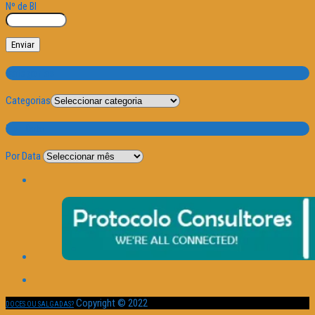
Nº de BI
Categorias
Categorias
Por Data
Por Data
Copyright © 2022
DOCES OU SALGADAS?