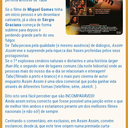
perfeita antítese de
Tabu
!
Se o filme de
Miguel Gomes
tinha
um início penoso e um desenlace
cativante, já a obra de
Sérgio
Graciano
começa de forma
sublime para depois ir
perdendo grande parte do seu
fulgor.
Se
Tabu
pecava pela qualidade (e mesmo ausência) de diálogos,
Assim
Assim
vive e surpreende pela riqueza das frases proferidas pelos seus
protagonistas.
Se o 1º explorava cenários naturais e distantes e uma história
larger
than life
, o segundo vive de lugares comuns (da noite lisboeta) onde as
pessoas mais do nosso dia-a-dia se relacionam e interagem!
Tabu
(filmado a preto e branco) é o mais puro cinema de autor
enquanto Assim Assim é uma obra comercial que podia ganhar vida
através de diferentes formas (telefilme, série,
sketch
…).
Dito isto será fácil perceber que são INCOMPARÁVEIS!
Ainda assim estou convicto que fosse possível uma junção entre o que
de melhor têm ambos e estaríamos perante um dos melhores filmes
nacionais (e não só!) de sempre.
Centrando o comentário, em exclusivo, em Assim Assim, convém
esclarecer, desde já, que este teve origem numa premiada curta-