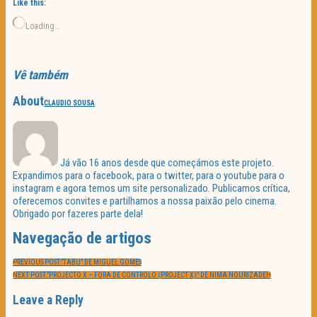
Like this:
Loading…
Vê também
About
CLAUDIO SOUSA
Já vão 16 anos desde que começámos este projeto.
Expandimos para o facebook, para o twitter, para o youtube para o
instagram e agora temos um site personalizado. Publicamos crítica,
oferecemos convites e partilhamos a nossa paixão pelo cinema.
Obrigado por fazeres parte dela!
Navegação de artigos
PREVIOUS POST:
“TABU” DE MIGUEL GOMES
NEXT POST:
“PROJECTO X – FORA DE CONTROLO (PROJECT X)” DE NIMA NOURIZADEH
Leave a Reply