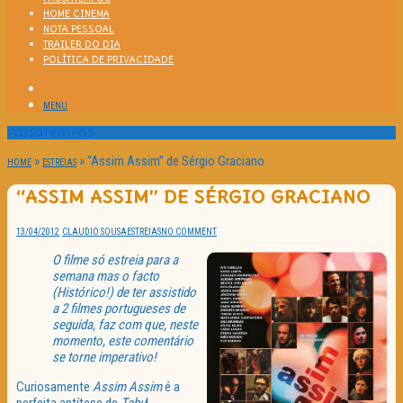
HOME CINEMA
NOTA PESSOAL
TRAILER DO DIA
POLÍTICA DE PRIVACIDADE
MENU
Passatempos
»
»
“Assim Assim” de Sérgio Graciano
HOME
ESTREIAS
“ASSIM ASSIM” DE SÉRGIO GRACIANO
13/04/2012
CLAUDIO SOUSA
ESTREIAS
NO COMMENT
O filme só estreia para a
semana mas o facto
(Histórico!) de ter assistido
a 2 filmes portugueses de
seguida, faz com que, neste
momento, este comentário
se torne imperativo!
Curiosamente
Assim Assim
é a