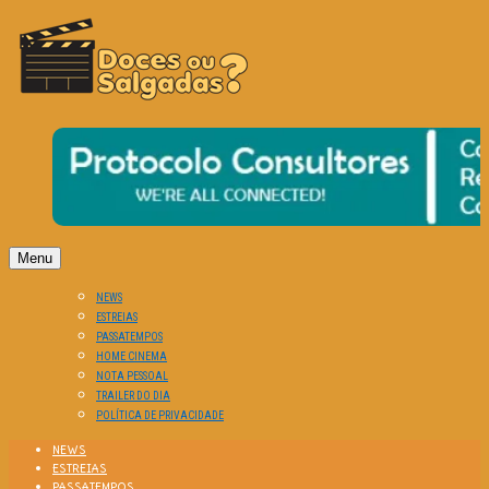
O Cinema? Uma Paixão!!
DOCES OU SALGADAS?
Menu
NEWS
ESTREIAS
PASSATEMPOS
HOME CINEMA
NOTA PESSOAL
TRAILER DO DIA
POLÍTICA DE PRIVACIDADE
NEWS
ESTREIAS
PASSATEMPOS