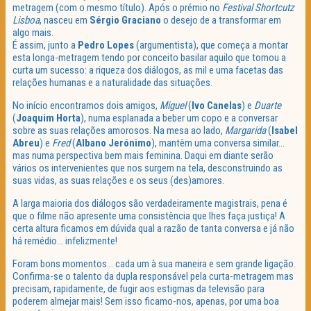
metragem (com o mesmo título). Após o prémio no
Festival
Shortcutz
Lisboa
, nasceu em
Sérgio
Graciano
o desejo de a transformar em
algo mais.
É assim, junto a
Pedro
Lopes
(argumentista), que começa a montar
esta longa-metragem tendo por conceito basilar aquilo que tornou a
curta um sucesso: a riqueza dos diálogos, as mil e uma facetas das
relações humanas e a naturalidade das situações.
No início encontramos dois amigos,
Miguel
(
Ivo Canelas
) e
Duarte
(
Joaquim Horta
), numa esplanada a beber um copo e a conversar
sobre as suas relações amorosos. Na mesa ao lado,
Margarida
(
Isabel
Abreu
) e
Fred
(
Albano Jerónimo
), mantêm uma conversa similar…
mas numa perspectiva bem mais feminina. Daqui em diante serão
vários os intervenientes que nos surgem na tela, desconstruindo as
suas vidas, as suas relações e os seus (des)amores.
A larga maioria dos diálogos são verdadeiramente magistrais, pena é
que o filme não apresente uma consistência que lhes faça justiça! A
certa altura ficamos em dúvida qual a razão de tanta conversa e já não
há remédio… infelizmente!
Foram bons momentos… cada um à sua maneira e sem grande ligação.
Confirma-se o talento da dupla responsável pela curta-metragem mas
precisam, rapidamente, de fugir aos estigmas da televisão para
poderem almejar mais! Sem isso ficamo-nos, apenas, por uma boa