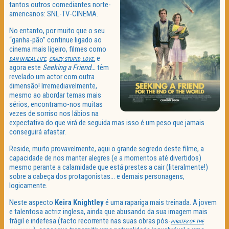
tantos outros comediantes norte-
americanos: SNL-TV-CINEMA.
No entanto, por muito que o seu
“ganha-pão” continue ligado ao
cinema mais ligeiro, filmes como
,
e
DAN IN REAL LIFE
CRAZY, STUPID, LOVE.
agora este
Seeking a Friend…
têm
revelado um actor com outra
dimensão! Irremediavelmente,
mesmo ao abordar temas mais
sérios, encontramo-nos muitas
vezes de sorriso nos lábios na
expectativa do que virá de seguida mas isso é um peso que jamais
conseguirá afastar.
Reside, muito provavelmente, aqui o grande segredo deste filme, a
capacidade de nos manter alegres (e a momentos até divertidos)
mesmo perante a calamidade que está prestes a cair (literalmente!)
sobre a cabeça dos protagonistas… e demais personagens,
logicamente.
Neste aspecto
Keira Knightley
é uma rapariga mais treinada. A jovem
e talentosa actriz inglesa, ainda que abusando da sua imagem mais
frágil e indefesa (facto recorrente nas suas obras pós-
PIRATES OF THE