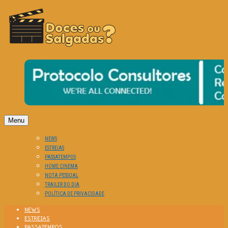
O Cinema? Uma Paixão!!
DOCES OU SALGADAS?
Menu
NEWS
ESTREIAS
PASSATEMPOS
HOME CINEMA
NOTA PESSOAL
TRAILER DO DIA
POLÍTICA DE PRIVACIDADE
NEWS
ESTREIAS
PASSATEMPOS