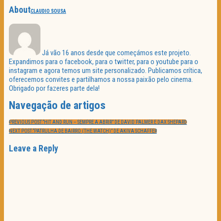
About
CLAUDIO SOUSA
Já vão 16 anos desde que começámos este projeto.
Expandimos para o facebook, para o twitter, para o youtube para o
instagram e agora temos um site personalizado. Publicamos crítica,
oferecemos convites e partilhamos a nossa paixão pelo cinema.
Obrigado por fazeres parte dela!
Navegação de artigos
PREVIOUS POST:
“HIT AND RUN – SEMPRE A ABRIR” DE DAVID PALMER E DAX SHEPARD
NEXT POST:
“PATRULHA DE BAIRRO (THE WATCH)” DE AKIVA SCHAFFER
Leave a Reply