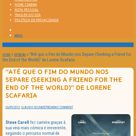
HOME CINEMA
NOTA PESSOAL
TRAILER DO DIA
POLÍTICA DE PRIVACIDADE
MENU
Passatempos
»
»
“Até que o Fim do Mundo nos Separe (Seeking a Friend for
HOME
ESTREIAS
the End of the World)” de Lorene Scafaria
“ATÉ QUE O FIM DO MUNDO NOS
SEPARE (SEEKING A FRIEND FOR THE
END OF THE WORLD)” DE LORENE
SCAFARIA
26/09/2012
CLAUDIO SOUSA
ESTREIAS
NO COMMENT
Steve Carell
fez carreira graças à
sua veia mais cómica e irreverente,
seguindo o percurso normal de