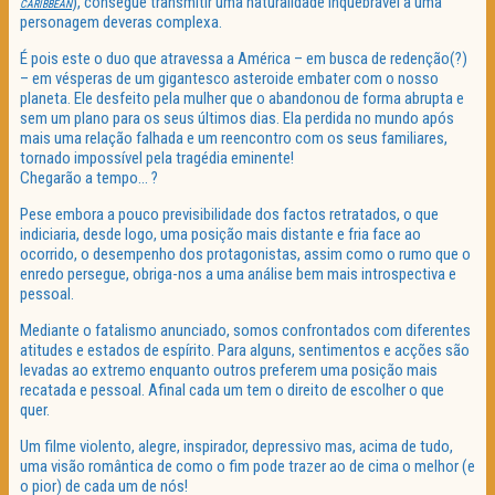
), consegue transmitir uma naturalidade inquebrável a uma
CARIBBEAN
personagem deveras complexa.
É pois este o duo que atravessa a América – em busca de redenção(?)
– em vésperas de um gigantesco asteroide embater com o nosso
planeta. Ele desfeito pela mulher que o abandonou de forma abrupta e
sem um plano para os seus últimos dias. Ela perdida no mundo após
mais uma relação falhada e um reencontro com os seus familiares,
tornado impossível pela tragédia eminente!
Chegarão a tempo… ?
Pese embora a pouco previsibilidade dos factos retratados, o que
indiciaria, desde logo, uma posição mais distante e fria face ao
ocorrido, o desempenho dos protagonistas, assim como o rumo que o
enredo persegue, obriga-nos a uma análise bem mais introspectiva e
pessoal.
Mediante o fatalismo anunciado, somos confrontados com diferentes
atitudes e estados de espírito. Para alguns, sentimentos e acções são
levadas ao extremo enquanto outros preferem uma posição mais
recatada e pessoal. Afinal cada um tem o direito de escolher o que
quer.
Um filme violento, alegre, inspirador, depressivo mas, acima de tudo,
uma visão romântica de como o fim pode trazer ao de cima o melhor (e
o pior) de cada um de nós!