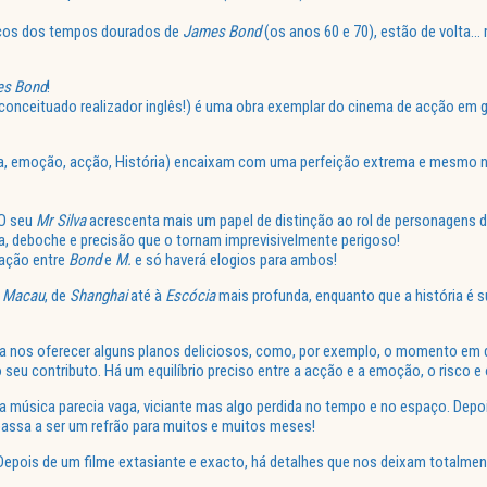
icos dos tempos dourados de
James Bond
(os anos 60 e 70), estão de volta
s Bond
!
onceituado realizador inglês!) é uma obra exemplar do cinema de acção em ge
ca, emoção, acção, História) encaixam com uma perfeição extrema e mesmo 
 O seu
Mr Silva
acrescenta mais um papel de distinção ao rol de personagens 
a, deboche e precisão que o tornam imprevisivelmente perigoso!
lação entre
Bond
e
M.
e só haverá elogios para ambos!
é
Macau
, de
Shanghai
até à
Escócia
mais profunda, enquanto que a história é s
 nos oferecer alguns planos deliciosos, como, por exemplo, o momento em q
seu contributo. Há um equilíbrio preciso entre a acção e a emoção, o risco e 
, a música parecia vaga, viciante mas algo perdida no tempo e no espaço. Depoi
passa a ser um refrão para muitos e muitos meses!
 Depois de um filme extasiante e exacto, há detalhes que nos deixam totalme