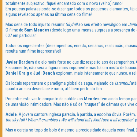
totalmente subjectivo, fiquei encantado com o novo (velho) rumo!
Em poucas palavras pode-se dizer que todos os pequenos diamantes, típ
alguns revelados apenas na última cena do filme!
Mas seria de todo injusto resumir
Skyfall
ao seu efeito nevrálgico em
Jame
O filme de
Sam Mendes
(desde logo uma imensa surpresa a presença do c
007 em particular.
Todos os ingredientes (desempenhos, enredo, cenários, realização, músi
resulta num filme irrepreensível!
Javier Bardem
é o elo mais forte no que diz respeito aos desempenhos.
Fisicamente, não será a figura mais imponente mas há um misto de loucur
Daniel Craig
e
Judi Dench
exploram, mais intensamente que nunca, a re
Os locais repercutem o paradigma global da saga, viajando de
Istambul
at
quanto ao seu desenlace e rumo, até bem perto do fim.
Por entre este vasto conjunto de subtilezas
Mendes
tem ainda tempo para
de uma visão intimidadora. Mas não é só de “truques” de câmara que vive o 
Adele
. A jovem cantora inglesa parecia, à partida, a escolha óbvia. Porém
the sky fall | When it crumbles | We will stand tall | And face it all together
” 
Mas a cereja no topo do bolo é mesmo a preciosidade daquela cena final.