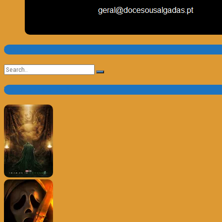
Pesquisa
Search
for:
Trailer e Poster do Dia