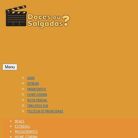
O Cinema? Uma Paixão!!
DOCES OU SALGADAS?
Menu
NEWS
ESTREIAS
PASSATEMPOS
HOME CINEMA
NOTA PESSOAL
TRAILER DO DIA
POLÍTICA DE PRIVACIDADE
NEWS
ESTREIAS
PASSATEMPOS
HOME CINEMA