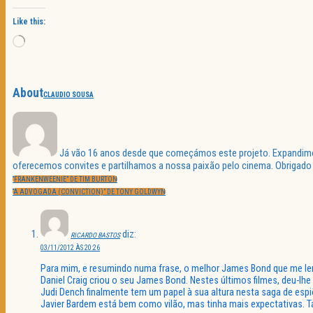
Like this:
Loading…
About
CLAUDIO SOUSA
Já vão 16 anos desde que começámos este projeto. Expandimos 
oferecemos convites e partilhamos a nossa paixão pelo cinema. Obrigado p
Navegação
PREVIOUS
de
“FRANKENWEENIE” DE TIM BURTON
POST:
artigos
NEXT
“A ADVOGADA (CONVICTION)” DE TONY GOLDWYN
POST:
diz:
RICARDO BASTOS
03/11/2012 ÀS 20:26
Para mim, e resumindo numa frase, o melhor James Bond que me lem
Daniel Craig criou o seu James Bond. Nestes últimos filmes, deu-l
Judi Dench finalmente tem um papel à sua altura nesta saga de espi
Javier Bardem está bem como vilão, mas tinha mais expectativas. Ta