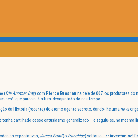
me (
Die Another Day
) com
Pierce Brosnan
na pele de 007, os produtores do 
m herói que parecia, à altura, desajustado do seu tempo.
ação da História (recente) do eterno agente secreto, dando-lhe uma
nova
orig
 tenha partilhado desse entusiasmo generalizado – e seguiu-se, na mesma li
todas as expectativas,
James Bond
(o
franchise
) voltou a…
reinventar-se
! D