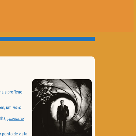
mais profícuo
em, um
novo
nha,
QUANTUM OF
o ponto de vista