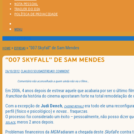
NOTA PESSOAL
TRAILER DO DIA
POLÍTICA DE PRIVACIDADE
MENU
Passatempos
»
»
“007 Skyfall” de Sam Mendes
HOME
ESTREIAS
“007 SKYFALL” DE SAM MENDES
26/10/2012
CLAUDIO SOUSA
ESTREIAS
1 COMMENT
Comentário não aconselhado a quem ainda não viu o filme…
Em 2006, 4 anos depois de estrear aquele que acabaria por ser o último fil
franchise
da história do cinema apostaram forte na total remodelação de u
Com a excepção de
Judi Dench
,
era todo ele uma reconfigur
CASINO ROYALE
perfil (físico e psicológico) e
novas
… fraquezas.
O processo foi considerado um êxito – pessoalmente, não posso dizer que
, meros 2 anos depois.
SOLACE
Problemas financeiros da
MGM
adiaram a chegada deste
Skyfall
e contra 