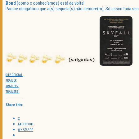
Bond
(como o conhecíamos) está de volta!
Parece obrigatório que a(s) sequela(s) não demore(m). Só assim faria se
SITE OFICIAL
TRAILER
TRAILER 2
TRAILER 3
Share this:
X
FACEBOOK
WHATSAPP