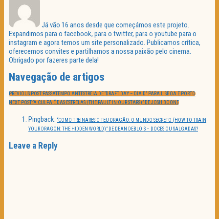
Já vão 16 anos desde que começámos este projeto.
Expandimos para o facebook, para o twitter, para o youtube para o
instagram e agora temos um site personalizado. Publicamos crítica,
oferecemos convites e partilhamos a nossa paixão pelo cinema.
Obrigado por fazeres parte dela!
Navegação de artigos
PREVIOUS POST:
PASSATEMPO ANTESTREIA DE “DRAFT DAY – DIA D” PARA LISBOA E PORTO
NEXT POST:
“A CULPA É DAS ESTRELAS (THE FAULT IN OUR STARS)” DE JOSH BOONE
Pingback:
“COMO TREINARES O TEU DRAGÃO: O MUNDO SECRETO (HOW TO TRAIN
YOUR DRAGON: THE HIDDEN WORLD)” DE DEAN DEBLOIS – DOCES OU SALGADAS?
Leave a Reply