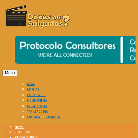
O Cinema? Uma Paixão!!
DOCES OU SALGADAS?
Menu
NEWS
ESTREIAS
PASSATEMPOS
HOME CINEMA
NOTA PESSOAL
TRAILER DO DIA
POLÍTICA DE PRIVACIDADE
NEWS
ESTREIAS
PASSATEMPOS