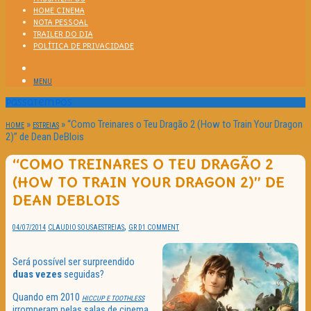
HOME CINEMA
NOTA PESSOAL
TRAILER DO DIA
POLÍTICA DE PRIVACIDADE
MENU
Passatempos
»
»
“Como Treinares o Teu Dragão 2 (How to Train Your Dragon
HOME
ESTREIAS
2)” de Dean DeBlois
“COMO TREINARES O TEU DRAGÃO 2
(HOW TO TRAIN YOUR DRAGON 2)” DE
DEAN DEBLOIS
,
04/07/2014
CLAUDIO SOUSA
ESTREIAS
GR D
1 COMMENT
Será possível ser surpreendido
duas vezes
seguidas?
Quando em 2010
HICCUP E TOOTHLESS
irromperam pelas salas de cinema