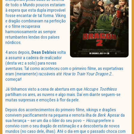
de todo o Mundo poucos estariam
à espera que esta dupla improvável
fosse encantar de tal forma. Viking
e dragão combinavam na perfeição
e o filme recuperava
harmoniosamente as sempre
retumbantes lendas dos países
nórdicos.
4 anos depois,
Dean Deblois
volta
a assumir a cadeira de realizador
(desta vez a solo) para novas
aventuras. Tal como aconteceu com o primeiro filme, as expetativas
eram (meramente) razoáveis até
How to Train Your Dragon 2
…
começar!
Já tínhamos visto a cena de abertura em que
Hiccup
e
Toothless
partilham os ares, as nuvens e algo mais. Daí em diante seguem-se
muitas surpresas e emoções à flor da pele.
Depois dos acontecimentos do primeiro filme, vikings e dragões
convivem pacificamente na pequena e remota ilha de
Berk
. Apesar da
sua herança – ser um dia o líder do seu povo –
Hiccup
prefere o
convívio com o seu dragão de estimação e a descoberta de novos
mundos (no caso dele, ilhas). Até o dia em que o passado choca com