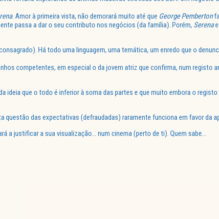
rena
. Amor à primeira vista, não demorará muito até que
George
Pemberton
fa
ente passa a dar o seu contributo nos negócios (da família). Porém,
Serena
e
(consagrado). Há todo uma linguagem, uma temática, um enredo que o denunc
penhos competentes, em especial o da jovem atriz que confirma, num registo 
da ideia que o todo é inferior à soma das partes e que muito embora o registo
questão das expectativas (defraudadas) raramente funciona em favor da apr
á a justificar a sua visualização… num cinema (perto de ti). Quem sabe…