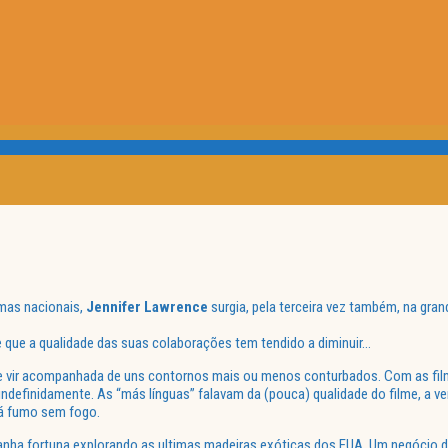
mas nacionais,
Jennifer Lawrence
surgia, pela terceira vez também, na gran
 que a qualidade das suas colaborações tem tendido a diminuir…
e vir acompanhada de uns contornos mais ou menos conturbados. Com as fi
definidamente. As “más línguas” falavam da (pouca) qualidade do filme, a ver
há fumo sem fogo.
anha fortuna explorando as ultimas madeiras exóticas dos EUA. Um negócio 