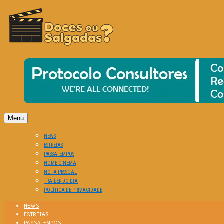
O Cinema? Uma Paixão!!
DOCES OU SALGADAS?
Menu
NEWS
ESTREIAS
PASSATEMPOS
HOME CINEMA
NOTA PESSOAL
TRAILER DO DIA
POLÍTICA DE PRIVACIDADE
NEWS
ESTREIAS
PASSATEMPOS