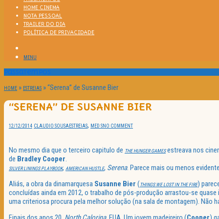
HOME CINEMA
NOTA PESSOAL
TRAILER DO DIA
POLÍTICA DE PRIVACIDADE
MENU
Passatempos
»
»
“Serena” de Susanne Bier
HOME
ESTREIAS
“SERENA” DE SUSANNE BIER
,
12/12/2014
CLAUDIO SOUSA
ESTREIAS
MED S
NO COMMENT
No mesmo dia que o terceiro capitulo de
estreava nos cine
THE HUNGER GAMES
de
Bradley Cooper
.
,
,
Serena
. Parece mais ou menos evidente
SILVER LININGS PLAYBOOK
AMERICAN HUSTLE
Aliás, a obra da dinamarquesa
Susanne Bier
(
) parec
THINGS WE LOST IN THE FIRE
concluídas ainda em 2012, o trabalho de pós-produção arrastou-se quase in
uma criteriosa procura pela melhor solução (na sala de montagem). Não 
Finais dos anos 20,
North Calorina
, EUA. Um jovem madeireiro (
Cooper
) g