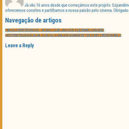
Já vão 16 anos desde que começámos este projeto. Expandimos 
oferecemos convites e partilhamos a nossa paixão pelo cinema. Obrigado p
Navegação de artigos
PREVIOUS POST:
“BOYHOOD – MOMENTOS DE UMA VIDA” DE RICHARD LINKLATER
NEXT POST:
“DOIDOS À SOLTA, DE NOVO (DUMB AND DUMBER TO”) DE BOBBY E PETER FARRELLY
Leave a Reply