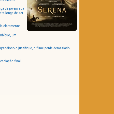
ça da jovem sua
stá longe de ser
ia claramente.
ambíguo, um
 grandioso o justifique, o filme perde demasiado
eciação final.