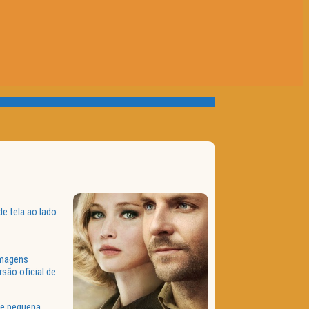
de tela ao lado
lmagens
são oficial de
de pequena