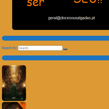
Pesquisa
Search for:
Trailer e Poster do Dia