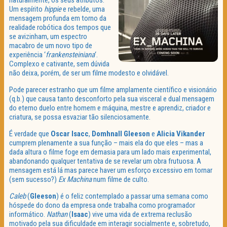
naturalmente, os seus atributos.
Um espírito
hippie
e rebelde, uma
mensagem profunda em torno da
realidade robótica dos tempos que
se avizinham, um espectro
macabro de um novo tipo de
experiência ‘
frankensteiniana
‘.
Complexo e cativante, sem dúvida
não deixa, porém, de ser um filme modesto e olvidável.
Pode parecer estranho que um filme amplamente científico e visionário
(q.b.) que causa tanto desconforto pela sua visceral e dual mensagem
do eterno duelo entre homem e máquina, mestre e aprendiz, criador e
criatura, se possa esvaziar tão silenciosamente.
É verdade que
Oscar Isacc
,
Domhnall Gleeson
e
Alicia Vikander
cumprem plenamente a sua função – mais ela do que eles – mas a
dada altura o filme foge em demasia para um lado mais experimental,
abandonando qualquer tentativa de se revelar um obra frutuosa. A
mensagem está lá mas parece haver um esforço excessivo em tornar
(sem sucesso?)
Ex Machina
num filme de culto.
Caleb
(
Gleeson
) é o feliz contemplado a passar uma semana como
hóspede do dono da empresa onde trabalha como programador
informático.
Nathan
(
Isaac
) vive uma vida de extrema reclusão
motivado pela sua dificuldade em interagir socialmente e, sobretudo,