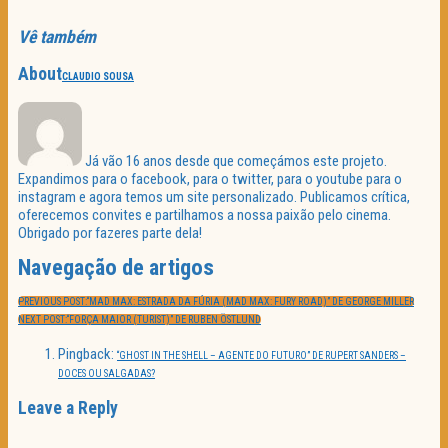
Vê também
About
CLAUDIO SOUSA
Já vão 16 anos desde que começámos este projeto.
Expandimos para o facebook, para o twitter, para o youtube para o
instagram e agora temos um site personalizado. Publicamos crítica,
oferecemos convites e partilhamos a nossa paixão pelo cinema.
Obrigado por fazeres parte dela!
Navegação de artigos
PREVIOUS POST:
“MAD MAX: ESTRADA DA FÚRIA (MAD MAX: FURY ROAD)” DE GEORGE MILLER
NEXT POST:
“FORÇA MAIOR (TURIST)” DE RUBEN ÖSTLUND
Pingback:
“GHOST IN THE SHELL – AGENTE DO FUTURO” DE RUPERT SANDERS –
DOCES OU SALGADAS?
Leave a Reply