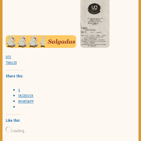
SITE
TRAILER
Share this:
X
FACEBOOK
WHATSAPP
Like this:
Loading…