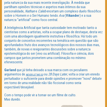
pela natureza da sua mais recente investigação. À medida que
partilham opiniões técnicas e aspetos mais íntimos da sua
personalidade,
Nathan
e
Caleb
encetam um complexo duelo filosófico
sobre o Homem e o Ser Humano tendo
Ava
(
Vikander
) e a sua
natureza “artificial” como foco central.
A Inteligência Artificial que tanta curiosidade tem motivado tanto a
cientistas como a artistas, volta a ocupar plano de destaque, desta vez
com uma abordagem igualmente instrutiva e filosófica. Há todo um
conjunto de conceitos recorrentes na temática em questão que são
aprofundados fruto dos avanços tecnológicos dos nossos dias mas,
também, de novas e revigorantes discussões sobre a natureza
epistemológica do ser (vivo ou artificial). Filosofia e ciência, dois
campos que juntos prometem uma combinação no mínimo
efervescente.
Garland
que já tinha deixado a sua marca com os peculiares
argumentos de
ou
28 Days Later
, volta a criar um enredo
NEVER LET ME GO
perturbador o suficiente para dividir opiniões e promover “novo” debate
em torno de uma realidade não tão ficcional como seria
expectável/desejável.
Com o tempo pode vir a tornar-se um filme de culto.
Mas duvido.