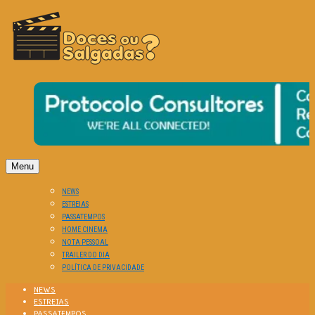
O Cinema? Uma Paixão!!
DOCES OU SALGADAS?
Menu
NEWS
ESTREIAS
PASSATEMPOS
HOME CINEMA
NOTA PESSOAL
TRAILER DO DIA
POLÍTICA DE PRIVACIDADE
NEWS
ESTREIAS
PASSATEMPOS