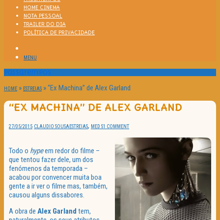
HOME CINEMA
NOTA PESSOAL
TRAILER DO DIA
POLÍTICA DE PRIVACIDADE
MENU
Passatempos
»
»
“Ex Machina” de Alex Garland
HOME
ESTREIAS
“EX MACHINA” DE ALEX GARLAND
,
27/05/2015
CLAUDIO SOUSA
ESTREIAS
MED S
1 COMMENT
Todo o
hype
em redor do filme –
que tentou fazer dele, um dos
fenómenos da temporada –
acabou por convencer muita boa
gente a ir ver o filme mas, também,
causou alguns dissabores.
A obra de
Alex Garland
tem,