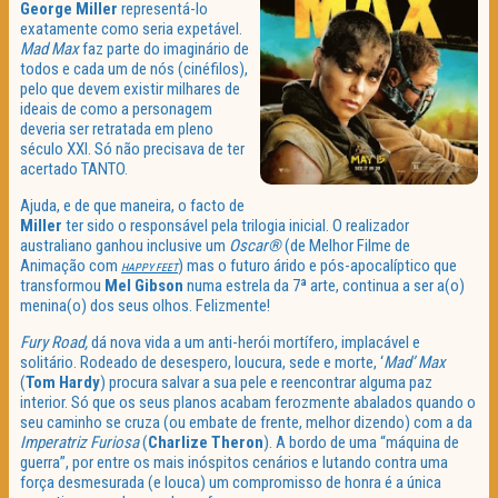
George Miller
representá-lo
exatamente como seria expetável.
Mad Max
faz parte do imaginário de
todos e cada um de nós (cinéfilos),
pelo que devem existir milhares de
ideais de como a personagem
deveria ser retratada em pleno
século XXI. Só não precisava de ter
acertado TANTO.
Ajuda, e de que maneira, o facto de
Miller
ter sido o responsável pela trilogia inicial. O realizador
australiano ganhou inclusive um
Oscar®
(de Melhor Filme de
Animação com
) mas o futuro árido e pós-apocalíptico que
HAPPY FEET
transformou
Mel Gibson
numa estrela da 7ª arte, continua a ser a(o)
menina(o) dos seus olhos. Felizmente!
Fury Road,
dá nova vida a um anti-herói mortífero, implacável e
solitário. Rodeado de desespero, loucura, sede e morte, ‘
Mad’ Max
(
Tom Hardy
) procura salvar a sua pele e reencontrar alguma paz
interior. Só que os seus planos acabam ferozmente abalados quando o
seu caminho se cruza (ou embate de frente, melhor dizendo) com a da
Imperatriz Furiosa
(
Charlize Theron
). A bordo de uma “máquina de
guerra”, por entre os mais inóspitos cenários e lutando contra uma
força desmesurada (e louca) um compromisso de honra é a única