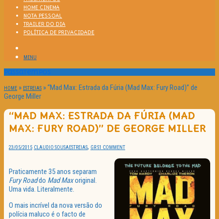
HOME CINEMA
NOTA PESSOAL
TRAILER DO DIA
POLÍTICA DE PRIVACIDADE
MENU
Passatempos
»
»
“Mad Max: Estrada da Fúria (Mad Max: Fury Road)” de
HOME
ESTREIAS
George Miller
“MAD MAX: ESTRADA DA FÚRIA (MAD
MAX: FURY ROAD)” DE GEORGE MILLER
,
23/05/2015
CLAUDIO SOUSA
ESTREIAS
GR S
1 COMMENT
Praticamente 35 anos separam
Fury Road
do
Mad Max
original.
Uma vida. Literalmente.
O mais incrível da nova versão do
polícia maluco é o facto de