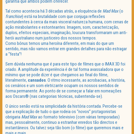
garantia que ambos podem oferecer.
Tal como acontecia há 3 décadas atrás, a eloquência de
Mad Max
(o
franchise
) está na brutalidade com que conjuga reflexões
contundentes à cerca da mais visceral natureza humana, com cenas de
ação mirabolantes e estonteantes. Imagem, som, caracterização,
duplos, efeitos especiais, imaginação, loucura transformaram um anti-
herói australiano num justiceiro dos nossos tempos.
Como bónus temos uma heroína diferente, em mais do que um
sentido, mas não vamos entrar em grandes detalhes para não estragar
a “festa”!
Sem dúvida nenhuma que é para este tipo de filmes que o IMAX 3D foi
criado. A amplitude da experiência é de tal forma avassaladora que o
mínimo que se pode dizer é que chegamos ao final do filme,
literalmente,
cansados
. O ritmo incessante, as acrobacias, a história,
os cenários e um som eletrizante ocupam os nossos sentidos de
forma permanente. Ao ponto de se começar a falar em nomeações
aos Oscars® (nas categorias técnicas, subentenda-se).
O único senão está na simplicidade da história contada. Percebe-se
que a explicação de tudo o que rodeia os “novos” protagonistas
obrigaria
Mad Max
ao formato televisivo (com várias temporadas)
mas, pessoalmente, continuo a estranhar enredos tão directos e
instantâneos. Ou talvez seja tão bom (o filme) que queremos mais e
mais e mais.