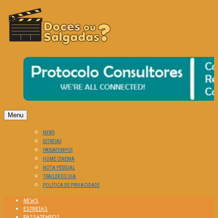
O Cinema? Uma Paixão!!
DOCES OU SALGADAS?
Menu
NEWS
ESTREIAS
PASSATEMPOS
HOME CINEMA
NOTA PESSOAL
TRAILER DO DIA
POLÍTICA DE PRIVACIDADE
NEWS
ESTREIAS
PASSATEMPOS