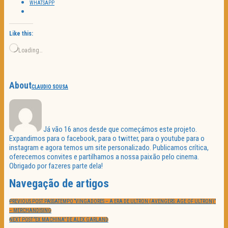
WHATSAPP
Like this:
Loading…
About
CLAUDIO SOUSA
Já vão 16 anos desde que começámos este projeto.
Expandimos para o facebook, para o twitter, para o youtube para o
instagram e agora temos um site personalizado. Publicamos crítica,
oferecemos convites e partilhamos a nossa paixão pelo cinema.
Obrigado por fazeres parte dela!
Navegação de artigos
PREVIOUS POST:
PASSATEMPO “VINGADORES – A ERA DE ULTRON (AVENGERS: AGE OF ULTRON)”
– MERCHANDISING
NEXT POST:
“EX MACHINA” DE ALEX GARLAND