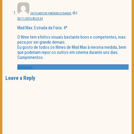
diz:
OS FILMES DE FREDERICO DANIEL
30/11/2016 ÀS 23:34
Mad Max: Estrada da Fúria: 4*
O filme tem efeitos visuais bastante bons e competentes, mas
peca por ser grande demais.
Eu gosto de todos os filmes de Mad Max à mesma medida, bem
que poderiam repor os outros em cinema durante uns dias.
Cumprimentos.
RESPONDER
Leave a Reply