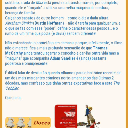
solitário, a vida de
Max
está prestes a transformar-se, por completo,
quando ele é “forçado” a utilizar uma velha máquina de costura,
herança de família.
Calçar os sapatos de outro homem – como o diz a dada altura
Abraham Simkin
(
Dustin Hoffman
) – não é tarefa para qualquer um, e
o que se faz com esse “poder”, define o carácter dessa pessoa… e o
rumo de um filme que podia (e devia) ser bem diferente!
Não estendendo o cometário em demasia porque, infelizmente, o filme
não o merece, fica a mais profunda sensação de que
Thomas
McCarthy
ainda tentou agarrar o conceito e dar-lhe outra vida mas a
“máquina” que acompanha
Adam Sandler
é (ainda) bastante
poderosa e omnipresente.
É difícil falar de desilusão quando olhamos para o histórico recente de
um dos mais marcantes cómicos norte-americanos das últimas 2
décadas, mas confesso que tinha outras expetativas face a este
The
Cobbler
.
Que pena.