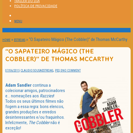
TRAILER DO DIA
POLÍTICA DE PRIVACIDADE
MENU
Passatempos
»
»
“O Sapateiro Mágico (The Cobbler)” de Thomas McCarthy
HOME
ESTREIAS
“O SAPATEIRO MÁGICO (THE
COBBLER)” DE THOMAS MCCARTHY
,
07/06/2015
CLAUDIO SOUSA
ESTREIAS
PEQ D
NO COMMENT
Adam Sandler
continua a
colecionar amigos, patrocinadores
e… nomeações aos
Razzies
!
Todos os seus últimos filmes não
fogem a essa regra: bons elencos,
grandes produções e enredos
desinteressantes e/ou fraquinhos.
Infelizmente,
The Cobbler
não é
exceção!