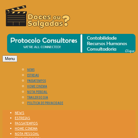
O Cinema? Uma Paixão!!
DOCES OU SALGADAS?
Menu
NEWS
ESTREIAS
PASSATEMPOS
HOME CINEMA
NOTA PESSOAL
TRAILER DO DIA
POLÍTICA DE PRIVACIDADE
NEWS
ESTREIAS
PASSATEMPOS
HOME CINEMA
NOTA PESSOAL