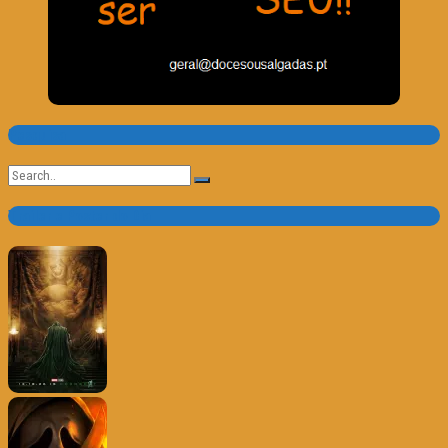
Pesquisa
Search
for:
Trailer e Poster do Dia