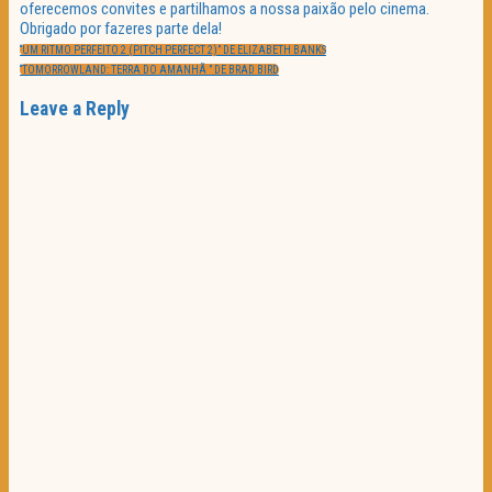
oferecemos convites e partilhamos a nossa paixão pelo cinema.
Obrigado por fazeres parte dela!
Navegação
PREVIOUS
de
“UM RITMO PERFEITO 2 (PITCH PERFECT 2)” DE ELIZABETH BANKS
POST:
artigos
NEXT
“TOMORROWLAND: TERRA DO AMANHÃ ” DE BRAD BIRD
POST:
Leave a Reply