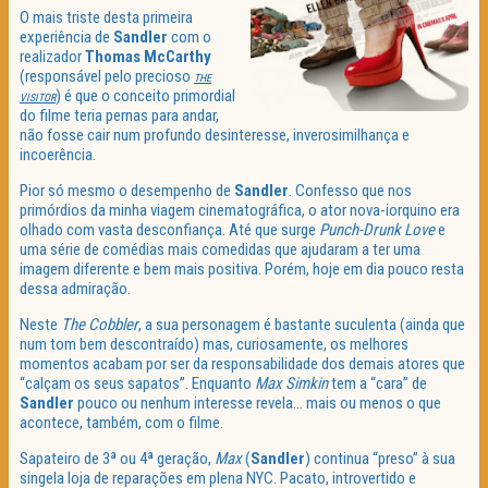
O mais triste desta primeira
experiência de
Sandler
com o
realizador
Thomas McCarthy
(responsável pelo precioso
THE
) é que o conceito primordial
VISITOR
do filme teria pernas para andar,
não fosse cair num profundo desinteresse, inverosimilhança e
incoerência.
Pior só mesmo o desempenho de
Sandler
. Confesso que nos
primórdios da minha viagem cinematográfica, o ator nova-iorquino era
olhado com vasta desconfiança. Até que surge
Punch-Drunk Love
e
uma série de comédias mais comedidas que ajudaram a ter uma
imagem diferente e bem mais positiva. Porém, hoje em dia pouco resta
dessa admiração.
Neste
The Cobbler
, a sua personagem é bastante suculenta (ainda que
num tom bem descontraído) mas, curiosamente, os melhores
momentos acabam por ser da responsabilidade dos demais atores que
“calçam os seus sapatos”. Enquanto
Max Simkin
tem a “cara” de
Sandler
pouco ou nenhum interesse revela… mais ou menos o que
acontece, também, com o filme.
Sapateiro de 3ª ou 4ª geração,
Max
(
Sandler
) continua “preso” à sua
singela loja de reparações em plena NYC. Pacato, introvertido e