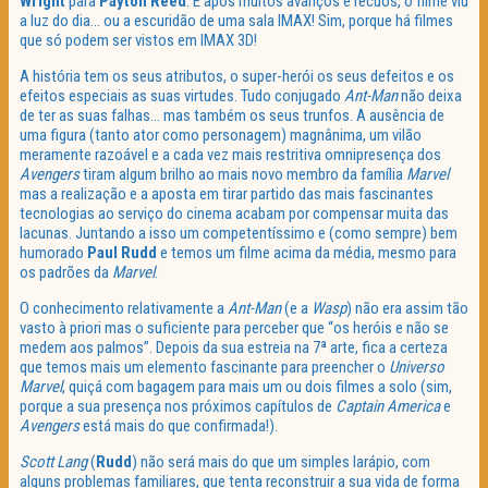
Wright
para
Payton Reed
. E após muitos avanços e recuos, o filme viu
a luz do dia… ou a escuridão de uma sala IMAX! Sim, porque há filmes
que só podem ser vistos em IMAX 3D!
A história tem os seus atributos, o super-herói os seus defeitos e os
efeitos especiais as suas virtudes. Tudo conjugado
Ant-Man
não deixa
de ter as suas falhas… mas também os seus trunfos. A ausência de
uma figura (tanto ator como personagem) magnânima, um vilão
meramente razoável e a cada vez mais restritiva omnipresença dos
Avengers
tiram algum brilho ao mais novo membro da família
Marvel
mas a realização e a aposta em tirar partido das mais fascinantes
tecnologias ao serviço do cinema acabam por compensar muita das
lacunas. Juntando a isso um competentíssimo e (como sempre) bem
humorado
Paul Rudd
e temos um filme acima da média, mesmo para
os padrões da
Marvel
.
O conhecimento relativamente a
Ant-Man
(e a
Wasp
) não era assim tão
vasto à priori mas o suficiente para perceber que “os heróis e não se
medem aos palmos”. Depois da sua estreia na 7ª arte, fica a certeza
que temos mais um elemento fascinante para preencher o
Universo
Marvel
, quiçá com bagagem para mais um ou dois filmes a solo (sim,
porque a sua presença nos próximos capítulos de
Captain America
e
Avengers
está mais do que confirmada!).
Scott Lang
(
Rudd
) não será mais do que um simples larápio, com
alguns problemas familiares, que tenta reconstruir a sua vida de forma