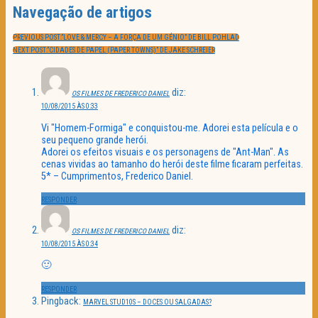
Navegação de artigos
PREVIOUS POST:
“LOVE & MERCY – A FORÇA DE UM GÉNIO” DE BILL POHLAD
NEXT POST:
“CIDADES DE PAPEL (PAPER TOWNS)” DE JAKE SCHREIER
diz:
OS FILMES DE FREDERICO DANIEL
10/08/2015 ÀS 0:33
Vi "Homem-Formiga" e conquistou-me. Adorei esta película e o
seu pequeno grande herói.
Adorei os efeitos visuais e os personagens de "Ant-Man". As
cenas vividas ao tamanho do herói deste filme ficaram perfeitas.
5* – Cumprimentos, Frederico Daniel.
RESPONDER
diz:
OS FILMES DE FREDERICO DANIEL
10/08/2015 ÀS 0:34
🙂
RESPONDER
Pingback:
MARVEL STUD10S – DOCES OU SALGADAS?