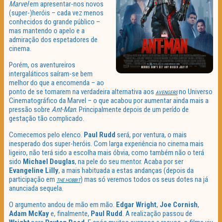
Marvel
em apresentar-nos novos
(super-)heróis – cada vez menos
conhecidos do grande público –
mas mantendo o apelo e a
admiração dos espetadores de
cinema.
Porém, os aventureiros
intergaláticos saíram-se bem
melhor do que a encomenda – ao
ponto de se tornarem na verdadeira alternativa aos
no Universo
AVENGERS
Cinematográfico da Marvel – o que acabou por aumentar ainda mais a
pressão sobre
Ant-Man
. Principalmente depois de um perído de
gestação tão complicado.
Comecemos pelo elenco.
Paul Rudd
será, por ventura, o mais
inesperado dos super-heróis. Com larga experiência no cinema mais
ligeiro, não terá sido a escolha mais óbvia, como também não o terá
sido
Michael Douglas
, na pele do seu mentor. Acaba por ser
Evangeline Lilly
, a mais habituada a estas andanças (depois da
participação em
) mas só veremos todos os seus dotes na já
THE HOBBIT
anunciada sequela.
O argumento andou de mão em mão.
Edgar Wright
,
Joe Cornish
,
Adam McKay
e, finalmente,
Paul Rudd
. A realização passou de