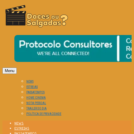
O Cinema? Uma Paixão!!
DOCES OU SALGADAS?
Menu
NEWS
ESTREIAS
PASSATEMPOS
HOME CINEMA
NOTA PESSOAL
TRAILER DO DIA
POLÍTICA DE PRIVACIDADE
NEWS
ESTREIAS
PASSATEMPOS