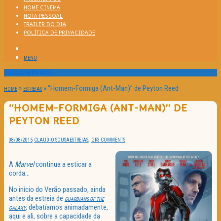
HOME CINEMA
NOTA PESSOAL
TRAILER DO DIA
POLÍTICA DE PRIVACIDADE
MENU
Passatempos
»
»
“Homem-Formiga (Ant-Man)” de Peyton Reed
HOME
ESTREIAS
“HOMEM-FORMIGA (ANT-MAN)” DE
PEYTON REED
,
08/08/2015
CLAUDIO SOUSA
ESTREIAS
GR
3 COMMENTS
A
Marvel
continua a esticar a
corda…
No início do Verão passado, ainda
antes da estreia de
GUARDIANS OF THE
, debatíamos animadamente,
GALAXY
aqui e ali, sobre a capacidade da