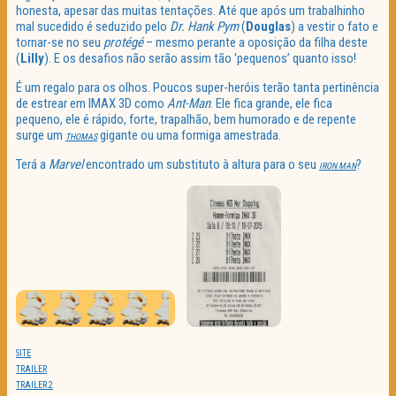
honesta, apesar das muitas tentações. Até que após um trabalhinho
mal sucedido é seduzido pelo
Dr. Hank Pym
(
Douglas
) a vestir o fato e
tornar-se no seu
protégé
– mesmo perante a oposição da filha deste
(
Lilly
). E os desafios não serão assim tão ‘pequenos’ quanto isso!
É um regalo para os olhos. Poucos super-heróis terão tanta pertinência
de estrear em IMAX 3D como
Ant-Man
. Ele fica grande, ele fica
pequeno, ele é rápido, forte, trapalhão, bem humorado e de repente
surge um
gigante ou uma formiga amestrada.
THOMAS
Terá a
Marvel
encontrado um substituto à altura para o seu
?
IRON MAN
SITE
TRAILER
TRAILER 2