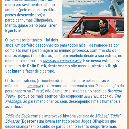
muito provavelmente o último
amador (pelo menos dos ditos
países desenvolvidos) a
participar numas Olimpíadas.
Mérito, quase pleno para
Taron
Egerton
!
O jovem ator britânico – há dois
anos, um perfeito desconhecido para todos nós – desvanece-se por
completo numa personagem no mínimo pitoresca, confirmando os
muitos elogios (e contratos) que tem recebido desde a sua estreia, no
mundo do cinema, em
. E se nessa estreia teve
KINGSMAN: THE SECRET SERVICE
o amparo de
Colin Firth
, desta vez é o não menos talentoso
Hugh
Jackman
a fazer de cicerone.
O ator australiano, (re)conhecido mundialmente pelas garras e
músculos de
(no próximo ano marcará a sua 7ª encarnação da
WOLVERINE
personagem na 7ª arte) não é uma total surpresa no papel de
Bronson
Peary
… porque os mais atentos não esquecem
,
ou
The
REAL STEEL
SCOOP
Prestiege
. Só para mencionar os seus desempenhos mais humanos e
autênticos.
Eddie the Eagle
conta a improvável história verídica de
Michael “Eddie”
Edwards
(
Egerton
) um jovem fanático pelos Jogos Olímpicos que
desde criança tem o sonho de participar no evento desportivo mais