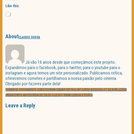
Like this:
Loading…
About
CLAUDIO SOUSA
Já vão 16 anos desde que começámos este projeto.
Expandimos para o facebook, para o twitter, para o youtube para o
instagram e agora temos um site personalizado. Publicamos crítica,
oferecemos convites e partilhamos a nossa paixão pelo cinema.
Obrigado por fazeres parte dela!
Navegação
PREVIOUS
de
“VIRAM-SE, NOVAMENTE, GREGOS PARA CASAR (MY BIG FAT GREEK WEDDING 2)” DE KIRK JONES
POST:
artigos
NEXT
PASSATEMPO ANTESTREIA DE “OS 33 (LOS 33)” PARA LISBOA E PORTO
POST:
Leave a Reply