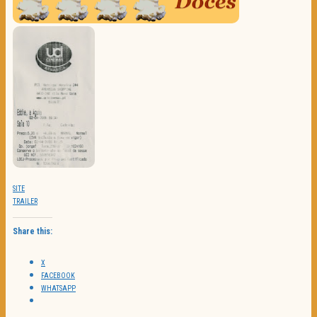
SITE
TRAILER
Share this:
X
FACEBOOK
WHATSAPP