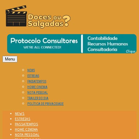
O Cinema? Uma Paixão!!
DOCES OU SALGADAS?
Menu
NEWS
ESTREIAS
PASSATEMPOS
HOME CINEMA
NOTA PESSOAL
TRAILER DO DIA
POLÍTICA DE PRIVACIDADE
NEWS
ESTREIAS
PASSATEMPOS
HOME CINEMA
NOTA PESSOAL