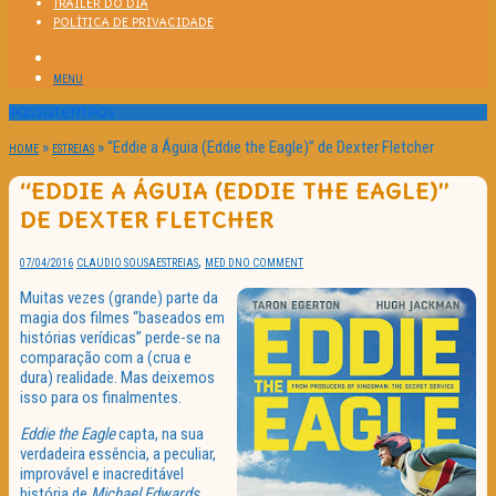
TRAILER DO DIA
POLÍTICA DE PRIVACIDADE
MENU
Passatempos
»
»
“Eddie a Águia (Eddie the Eagle)” de Dexter Fletcher
HOME
ESTREIAS
“EDDIE A ÁGUIA (EDDIE THE EAGLE)”
DE DEXTER FLETCHER
,
07/04/2016
CLAUDIO SOUSA
ESTREIAS
MED D
NO COMMENT
Muitas vezes (grande) parte da
magia dos filmes “baseados em
histórias verídicas” perde-se na
comparação com a (crua e
dura) realidade. Mas deixemos
isso para os finalmentes.
Eddie the Eagle
capta, na sua
verdadeira essência, a peculiar,
improvável e inacreditável
história de
Michael Edwards
,