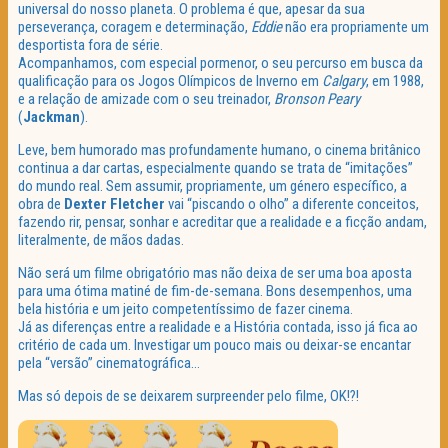
universal do nosso planeta. O problema é que, apesar da sua
perseverança, coragem e determinação,
Eddie
não era propriamente um
desportista fora de série.
Acompanhamos, com especial pormenor, o seu percurso em busca da
qualificação para os Jogos Olímpicos de Inverno em
Calgary
, em 1988,
e a relação de amizade com o seu treinador,
Bronson Peary
(
Jackman
).
Leve, bem humorado mas profundamente humano, o cinema britânico
continua a dar cartas, especialmente quando se trata de “imitações”
do mundo real. Sem assumir, propriamente, um género específico, a
obra de
Dexter Fletcher
vai “piscando o olho” a diferente conceitos,
fazendo rir, pensar, sonhar e acreditar que a realidade e a ficção andam,
literalmente, de mãos dadas.
Não será um filme obrigatório mas não deixa de ser uma boa aposta
para uma ótima matiné de fim-de-semana. Bons desempenhos, uma
bela história e um jeito competentíssimo de fazer cinema.
Já as diferenças entre a realidade e a História contada, isso já fica ao
critério de cada um. Investigar um pouco mais ou deixar-se encantar
pela “versão” cinematográfica…
Mas só depois de se deixarem surpreender pelo filme, OK!?!