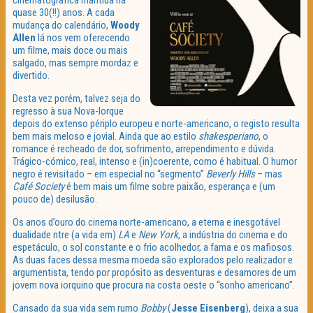
cinematográfica mantida há
quase 30(!!) anos. A cada
mudança do calendário,
Woody
Allen
lá nos vem oferecendo
um filme, mais doce ou mais
salgado, mas sempre mordaz e
divertido.
Desta vez porém, talvez seja do
regresso à sua Nova-Iorque
depois do extenso périplo europeu e norte-americano, o registo resulta
bem mais meloso e jovial. Ainda que ao estilo
shakesperiano
, o
romance é recheado de dor, sofrimento, arrependimento e dúvida.
Trágico-cómico, real, intenso e (in)coerente, como é habitual. O humor
negro é revisitado – em especial no “segmento”
Beverly Hills
– mas
Café Society
é bem mais um filme sobre paixão, esperança e (um
pouco de) desilusão.
Os anos d’ouro do cinema norte-americano, a eterna e inesgotável
dualidade ntre (a vida em)
LA
e
New York
, a indústria do cinema e do
espetáculo, o sol constante e o frio acolhedor, a fama e os mafiosos.
As duas faces dessa mesma moeda são explorados pelo realizador e
argumentista, tendo por propósito as desventuras e desamores de um
jovem nova iorquino que procura na costa oeste o “sonho americano”.
Cansado da sua vida sem rumo
Bobby
(
Jesse Eisenberg
), deixa a sua