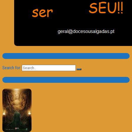
Pesquisa
Search for:
Trailer e Poster do Dia