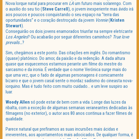
Nova Iorque natal para procurar em
LA
um futuro mais solarengo. Com
o auxilio do seu tio (
Steve Carrell
), o jovem inexperiente mas ávido irá
aos poucos e poucos conquistando o seu espaço na “terra das
oportunidades” e o coração destroçado da jovem
Vonnie
(
Kristen
Stewart
).
Conseguirão os dois jovens enamorados triunfar na sempre eletrizante
Los Angeles
? Ou acabarão por seguir diferentes caminhos?
True love
prevails…
?
Sim, chegámos a este ponto. Das citações em inglês. Do romantismo
(quase) platónico. Do amor, da paixão e da redenção. A dada altura
quase que esquecemos estarmos perante um filme do mestre do
sarcasmo e da ironia. É verdade que o nome Verónica surge mais do
que uma vez, que o fado de algumas personagens é comicamente
bizarro e que o jovem casal sente o mordaz sadismo do cineasta nova-
iorquino. Mas é tudo feito com muito cuidado… e um leve suspiro ao
luar.
Woody Allen
só pode estar de bem com a vida. Longe das luzes da
ribalta, com a exceção de algumas semanas veraneantes dedicadas às
filmagens (no exterior), o autor aos 80 anos continua a fazer filmes de
qualidade.
Parece natural que prefiramos as suas incursões mais ácidas e
irreverentes, aos apontamentos mais adocicados. De qualquer forma, é