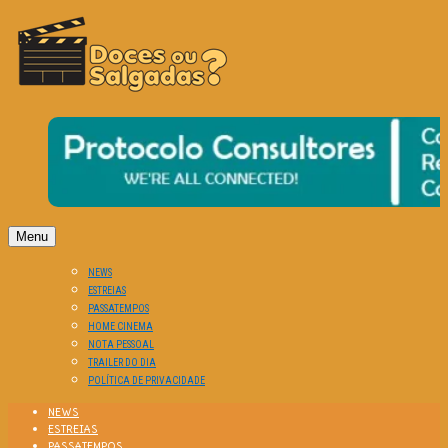
O Cinema? Uma Paixão!!
DOCES OU SALGADAS?
Menu
NEWS
ESTREIAS
PASSATEMPOS
HOME CINEMA
NOTA PESSOAL
TRAILER DO DIA
POLÍTICA DE PRIVACIDADE
NEWS
ESTREIAS
PASSATEMPOS