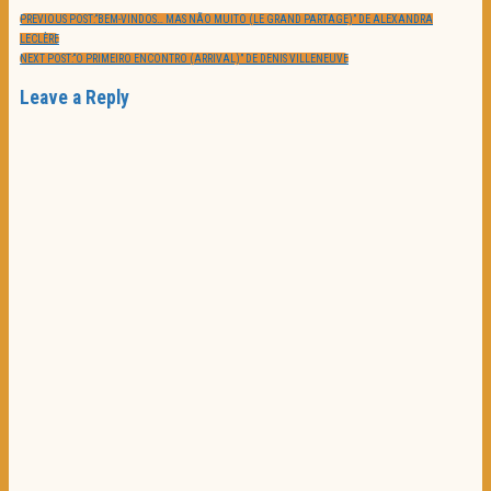
PREVIOUS POST:
“BEM-VINDOS… MAS NÃO MUITO (LE GRAND PARTAGE)” DE ALEXANDRA
LECLÈRE
NEXT POST:
“O PRIMEIRO ENCONTRO (ARRIVAL)” DE DENIS VILLENEUVE
Leave a Reply