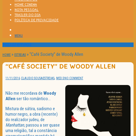
HOME CINEMA
NOTA PESSOAL
TRAILER DO DIA
POLÍTICA DE PRIVACIDADE
MENU
Passatempos
»
»
“Café Society” de Woody Allen
HOME
ESTREIAS
“CAFÉ SOCIETY” DE WOODY ALLEN
,
11/11/2016
CLAUDIO SOUSA
ESTREIAS
MED D
NO COMMENT
Não me recordava de
Woody
Allen
ser tão romântico…
Mistura de sátira, sadismo e
humor negro, a obra (recente)
do realizador judeu, de
Manhattan
, passou a ser quase
uma religião, tal a constância