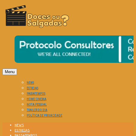
O Cinema? Uma Paixão!!
DOCES OU SALGADAS?
Menu
NEWS
ESTREIAS
PASSATEMPOS
HOME CINEMA
NOTA PESSOAL
TRAILER DO DIA
POLÍTICA DE PRIVACIDADE
NEWS
ESTREIAS
PASSATEMPOS