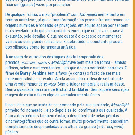
ficar um (grande) vazio por preencher…
De qualquer forma, o meu “problema” com
Moonlight
nem é tanto em
termos narrativos, já que a transformação do jovem afro-americano, de
origens humildes e rodeado de privações, em adulto acaba por ser bem
mais reveladora do que a maioria dos enredo que nos levam quase à
exaustão, pelo detalhe. O que me custa é o excesso de momentos
vazios ou sem grande relevância. E, sobretudo, a constante procura
dos silêncios como ferramenta artística.
À imagem de outro dos destaques desta temporada dos
prémios,
,
Moonlight
vive bem mais da forma – ambas
NOCTURNAL ANIMALS
difíceis, belas e surpreendentes – do que do seu conteúdo narrativo. O
filme de
Barry Jenkins
tem a favor (e contra) o facto de ser mais
experimentalista e inovador. Ainda assim, fica a ideia de se tratar de
uma versão menor de
. Sem o fulgor temporal e realista deste.
BOYHOOD
Sem a qualidade narrativa de
Richard Linklater
. Sem aquele sensação
mágica de estar a fazer algo de verdadeiramente único.
Fica a ideia que ao invés de ser nomeado pela sua qualidade,
Moonlight
primeiro foi nomeado… e só depois se foi confirmar a sua qualidade. A
época dos prémios também é isto, a descoberta de belas pérolas
cinematográficas que de outra forma, muito provavelmente, passariam
completamente despercebidas aos olhos do grande (e do
pequeno
)
público.