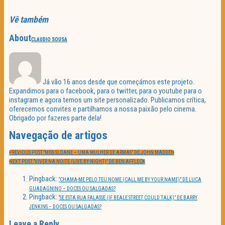
Vê também
About
CLAUDIO SOUSA
Já vão 16 anos desde que começámos este projeto.
Expandimos para o facebook, para o twitter, para o youtube para o
instagram e agora temos um site personalizado. Publicamos crítica,
oferecemos convites e partilhamos a nossa paixão pelo cinema.
Obrigado por fazeres parte dela!
Navegação de artigos
PREVIOUS POST:
“MISS SLOANE – UMA MULHER DE ARMAS” DE JOHN MADDEN
NEXT POST:
“VIVER NA NOITE (LIVE BY NIGHT)” DE BEN AFFLECK
Pingback:
“CHAMA-ME PELO TEU NOME (CALL ME BY YOUR NAME)” DE LUCA
GUADAGNINO – DOCES OU SALGADAS?
Pingback:
“SE ESTA RUA FALASSE (IF BEALE STREET COULD TALK)” DE BARRY
JENKINS – DOCES OU SALGADAS?
Leave a Reply