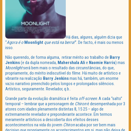
Há dias, algures, alguém dizia que
“
Agora é o
Moonlight
que está na berra!
“. De facto, é mais ou menos
isso.
Não querendo, de forma alguma, retirar mérito ao trabalho de
Barry
Jenkins
(e da dupla nomeada,
Mahershala Ali
e
Naomie Harris
) mas
Moonlight
será bem mais o resultado das circunstâncias, do que,
propriamente, do mérito indiscutível do filme. Há muito de artístico e
vibrante na realização
Barry Jenkins
mas há, também, um enorme
vazio narrativo preenchido pelos longos e prolongados silêncios.
Artístico, seguramente. Revelador, q.b..
Grande parte da evolução dramática é feita
off-screen
. A cada “salto”
temporal – lembrar que a personagem de
Chiron
é desempenhada por 3
atores com idades plenamente distintas 8, 15 25 – algo de
extremamente revelador e preponderante acontece. Em termos
meramente artísticos a descoberta dos efeitos desses
acontecimentos na vida do jovem
Chiron
acaba por ser bem mais
decisivo que propriamente os acontecimentos em si, mas não deixa de