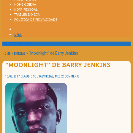
HOME CINEMA
NOTA PESSOAL
TRAILER DO DIA
POLÍTICA DE PRIVACIDADE
MENU
Passatempos
»
»
“Moonlight” de Barry Jenkins
HOME
ESTREIAS
“MOONLIGHT” DE BARRY JENKINS
,
10/02/2017
CLAUDIO SOUSA
ESTREIAS
MED S
2 COMMENTS