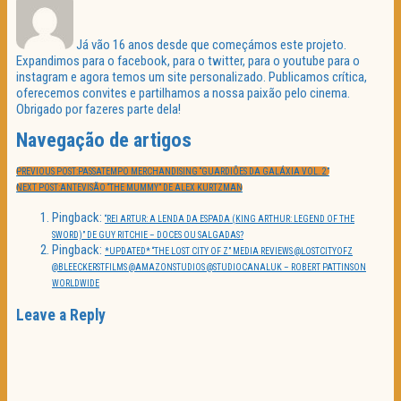
Já vão 16 anos desde que começámos este projeto.
Expandimos para o facebook, para o twitter, para o youtube para o
instagram e agora temos um site personalizado. Publicamos crítica,
oferecemos convites e partilhamos a nossa paixão pelo cinema.
Obrigado por fazeres parte dela!
Navegação de artigos
PREVIOUS POST:
PASSATEMPO MERCHANDISING “GUARDIÕES DA GALÁXIA VOL. 2”
NEXT POST:
ANTEVISÃO “THE MUMMY” DE ALEX KURTZMAN
Pingback:
“REI ARTUR: A LENDA DA ESPADA (KING ARTHUR: LEGEND OF THE
SWORD)” DE GUY RITCHIE – DOCES OU SALGADAS?
Pingback:
*UPDATED* “THE LOST CITY OF Z” MEDIA REVIEWS @LOSTCITYOFZ
@BLEECKERSTFILMS @AMAZONSTUDIOS @STUDIOCANALUK – ROBERT PATTINSON
WORLDWIDE
Leave a Reply