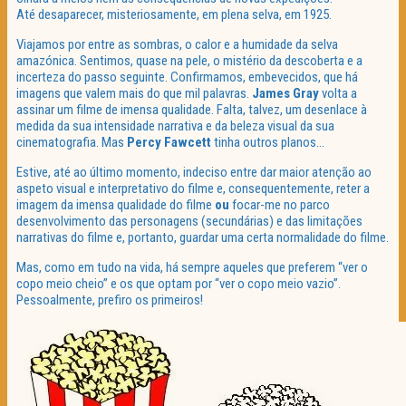
Até desaparecer, misteriosamente, em plena selva, em 1925.
Viajamos por entre as sombras, o calor e a humidade da selva
amazónica. Sentimos, quase na pele, o mistério da descoberta e a
incerteza do passo seguinte. Confirmamos, embevecidos, que há
imagens que valem mais do que mil palavras.
James Gray
volta a
assinar um filme de imensa qualidade. Falta, talvez, um desenlace à
medida da sua intensidade narrativa e da beleza visual da sua
cinematografia. Mas
Percy Fawcett
tinha outros planos…
Estive, até ao último momento, indeciso entre dar maior atenção ao
aspeto visual e interpretativo do filme e, consequentemente, reter a
imagem da imensa qualidade do filme
ou
focar-me no parco
desenvolvimento das personagens (secundárias) e das limitações
narrativas do filme e, portanto, guardar uma certa normalidade do filme.
Mas, como em tudo na vida, há sempre aqueles que preferem “ver o
copo meio cheio” e os que optam por “ver o copo meio vazio”.
Pessoalmente, prefiro os primeiros!