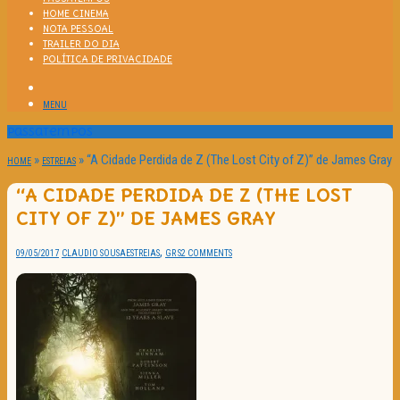
HOME CINEMA
NOTA PESSOAL
TRAILER DO DIA
POLÍTICA DE PRIVACIDADE
MENU
Passatempos
»
»
“A Cidade Perdida de Z (The Lost City of Z)” de James Gray
HOME
ESTREIAS
“A CIDADE PERDIDA DE Z (THE LOST
CITY OF Z)” DE JAMES GRAY
,
09/05/2017
CLAUDIO SOUSA
ESTREIAS
GR S
2 COMMENTS