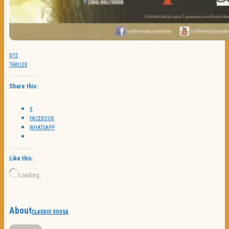
SITE
TRAILER
Share this:
X
FACEBOOK
WHATSAPP
Like this:
Loading…
About
CLAUDIO SOUSA