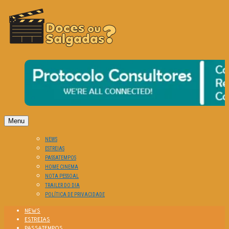
O Cinema? Uma Paixão!!
DOCES OU SALGADAS?
Menu
NEWS
ESTREIAS
PASSATEMPOS
HOME CINEMA
NOTA PESSOAL
TRAILER DO DIA
POLÍTICA DE PRIVACIDADE
NEWS
ESTREIAS
PASSATEMPOS