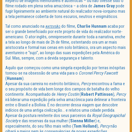
Repleto de imagens memoráveis e autênticas – ou não tivesse sido o
filme rodado em plena selva amazónica – a obra de
James Gray
pode
fugir ligeiramente ao ambiente natural do realizador nova-iorquino mas
a tela permanece coberta de tons escuros, neutros e enigmáticos.
Tal como anunciado na
do filme,
Charlie Hunnam
acaba por
ANTEVISÃO
ser o grande beneficiado por este projeto de vida do realizador norte-
americano. O ator inglês, omnipresente durante toda a narrativa, enche
a tela ao longo de mais de 2h de filme, ostentando ora um ar mais
aristocrata e formal nas cenas em solo britânico, ora um aspecto mais
aventureiro e “sujo”, ao longo das suas expedições pela América do
Sul. Mas, sempre, com a devida segurança e talento.
Aquilo que começou como uma singela expedição por terras inóspitas
tornou-se na obsessão de uma vida para o
Coronel Percy Fawcett
(
Hunnam
).
Apesar da sua carreira no exército britânico,
Percy
encontrou a fama e
o seu propósito de vida bem longe dos campos de batalha do velho
continente. Acompanhado de
Henry Costin
(
Robert Pattinson
),
Percy
irá liderar uma expedição pela selva amazónica para delinear a fronteira
entre o Brasil e a Bolívia. É no decorrer dessa viagem que descobre
indícios de uma antiga civilização… e relatos uma cidade perdida.
Apesar da postura renitente dos seus parceiros da
Royal Geograpichal
Society
e das reservas da sua mulher (
Sienna Miller
) e,
especialmente, do seu filho mais velho (
Tom Holland
),
Percy
não
olhará a meios nem às consequências de novas expedições.