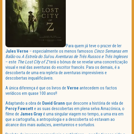
Para quem já teve o prazer de ler
Jules Verne
– especialmente os menos famosos
Cinco Semanas em
Balão
ou
A Estrela do Sul
ou
Aventuras de Três Russos e Três Ingleses
– este
The Lost City of Z
terá o bónus de se revelar uma concretização
visual e real das aventuras do escritor francês. Para os demais, é a
descoberta de uma era repleta de aventuras imprevisíveis e
descobertas inqualificáveis.
A única diferença é que os livros de
Verne
antecedem os factos
verídicos em quase 100 anos!!
Adaptando a obra de
David Grann
que descorre a história de vida de
Percy Fawcett
e as suas descobertas em plena selva Amazónica, o
filme de
James Gray
é uma singular viagem no tempo, a uma era em
que a cartografia, a antropologia e a descoberta só estavam ao
alcance dos mais audazes, aventureiros e sortudos.