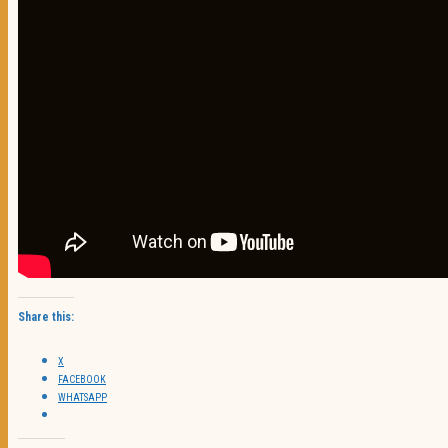
Share this:
X
FACEBOOK
WHATSAPP