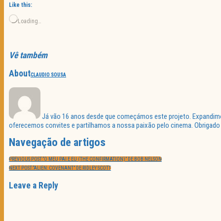
Like this:
Loading…
Vê também
About
CLAUDIO SOUSA
Já vão 16 anos desde que começámos este projeto. Expandimos 
oferecemos convites e partilhamos a nossa paixão pelo cinema. Obrigado p
Navegação de artigos
PREVIOUS POST:
“O MEU PAI E EU (THE CONFIRMATION)” DE BOB NELSON
NEXT POST:
“ALIEN: COVENANT” DE RIDLEY SCOTT
Leave a Reply