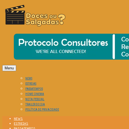
O Cinema? Uma Paixão!!
DOCES OU SALGADAS?
Menu
NEWS
ESTREIAS
PASSATEMPOS
HOME CINEMA
NOTA PESSOAL
TRAILER DO DIA
POLÍTICA DE PRIVACIDADE
NEWS
ESTREIAS
PASSATEMPOS