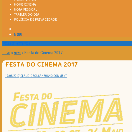
HOME CINEMA
NOTA PESSOAL
TRAILER DO DIA
POLÍTICA DE PRIVACIDADE
MENU
Passatempos
»
»
Festa do Cinema 2017
HOME
NEWS
FESTA DO CINEMA 2017
19/05/2017
CLAUDIO SOUSA
NEWS
NO COMMENT