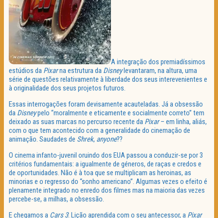
A integração dos premiadíssimos
estúdios da
Pixar
na estrutura da
Disney
levantaram, na altura, uma
série de questões relativamente à liberdade dos seus interevenientes e
à originalidade dos seus projetos futuros.
Essas interrogações foram devisamente acauteladas. Já a obsessão
da
Disney
pelo “moralmente e eticamente e socialmente correto” tem
deixado as suas marcas no percurso recente da
Pixar
– em linha, aliás,
com o que tem acontecido com a generalidade do cinemação de
animação. Saudades de
Shrek
,
anyone
??
O cinema infanto-juvenil oruindo dos EUA passou a conduzir-se por 3
critérios fundamentais: a igualmente de géneros, de raças e credos e
de oportunidades. Não é à toa que se multiplicam as heroinas, as
minorias e o regresso do “sonho americano”. Algumas vezes o efeito é
plenamente integrado no enredo dos filmes mas na maioria das vezes
percebe-se, a milhas, a obsessão.
E chegamos a
Cars 3
. Lição aprendida com o seu antecessor, a
Pixar