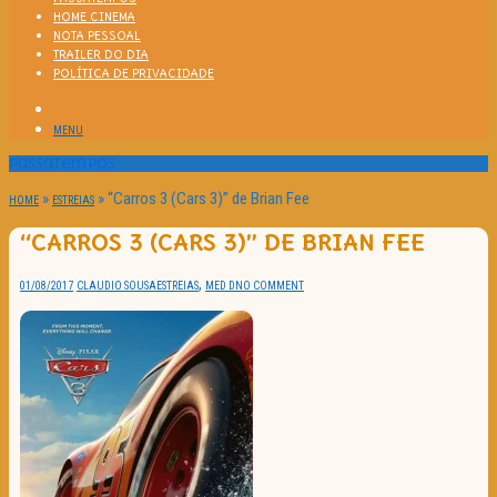
HOME CINEMA
NOTA PESSOAL
TRAILER DO DIA
POLÍTICA DE PRIVACIDADE
MENU
Passatempos
»
»
“Carros 3 (Cars 3)” de Brian Fee
HOME
ESTREIAS
“CARROS 3 (CARS 3)” DE BRIAN FEE
,
01/08/2017
CLAUDIO SOUSA
ESTREIAS
MED D
NO COMMENT