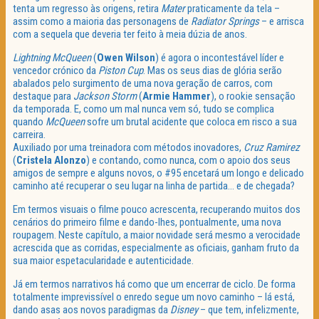
tenta um regresso às origens, retira
Mater
praticamente da tela –
assim como a maioria das personagens de
Radiator Springs
– e arrisca
com a sequela que deveria ter feito à meia dúzia de anos.
Lightning McQueen
(
Owen Wilson
) é agora o incontestável líder e
vencedor crónico da
Piston Cup
. Mas os seus dias de glória serão
abalados pelo surgimento de uma nova geração de carros, com
destaque para
Jackson Storm
(
Armie Hammer
), o rookie sensação
da temporada. E, como um mal nunca vem só, tudo se complica
quando
McQueen
sofre um brutal acidente que coloca em risco a sua
carreira.
Auxiliado por uma treinadora com métodos inovadores,
Cruz Ramirez
(
Cristela Alonzo
) e contando, como nunca, com o apoio dos seus
amigos de sempre e alguns novos, o #95 encetará um longo e delicado
caminho até recuperar o seu lugar na linha de partida… e de chegada?
Em termos visuais o filme pouco acrescenta, recuperando muitos dos
cenários do primeiro filme e dando-lhes, pontualmente, uma nova
roupagem. Neste capítulo, a maior novidade será mesmo a verocidade
acrescida que as corridas, especialmente as oficiais, ganham fruto da
sua maior espetacularidade e autenticidade.
Já em termos narrativos há como que um encerrar de ciclo. De forma
totalmente imprevissível o enredo segue um novo caminho – lá está,
dando asas aos novos paradigmas da
Disney
– que tem, infelizmente,