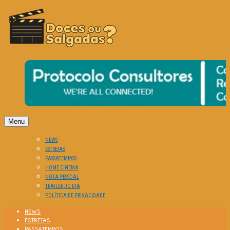
O Cinema? Uma Paixão!!
DOCES OU SALGADAS?
Menu
NEWS
ESTREIAS
PASSATEMPOS
HOME CINEMA
NOTA PESSOAL
TRAILER DO DIA
POLÍTICA DE PRIVACIDADE
NEWS
ESTREIAS
PASSATEMPOS