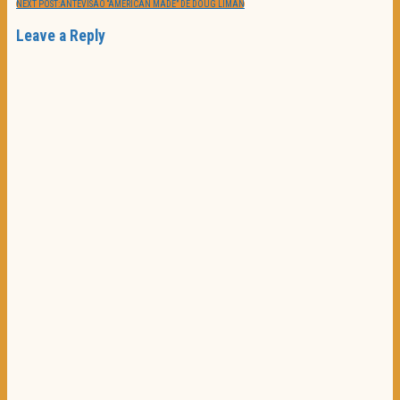
NEXT POST:
ANTEVISÃO “AMERICAN MADE” DE DOUG LIMAN
Leave a Reply