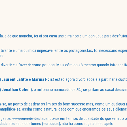
, e de que maneira, ter aí por casa uns pirralhos e um conjugue para desfrutar
ivante e uma química impecável entre os protagonistas, foi necessário esp
as.
a divertir e a fazer rir como poucos. Mais cómico só mesmo quando introspe
(
Laurent Lafitte
e
Marina Foïs
) estão agora divorciados e a partilhar a cust
(
Jonathan Cohen
), o milionário namorado de
Flo,
se juntam ao casal desavindo
se, ao ponto de esticar os limites do bom sucesso mas, como um qualquer mo
 amplifica-se, assim como a naturalidade com que encaramos os seus dilemas
igeiros,
concorrendo
destacando-se em termos de qualidade do que vem do o
dade aos seus costumes (europeus), não há como fugir ao seu apelo.