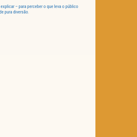
plicar – para perceber o que leva o público
de pura diversão.