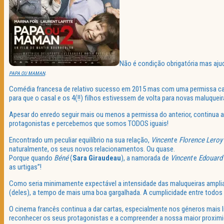
Não é condição obrigatória mas ajuda
.
PAPA OU MAMAN
Comédia francesa de relativo sucesso em 2015 mas com uma permissa cat
para que o casal e os 4(!!) filhos estivessem de volta para novas maluqueir
Apesar do enredo seguir mais ou menos a permissa do anterior, continua 
protagonistas e percebemos que somos TODOS iguais!
Encontrado um peculiar equilíbrio na sua relação,
Vincent
e
Florence
Leroy
naturalmente, os seus novos relacionamentos. Ou quase.
Porque quando
Béné
(
Sara Giraudeau
), a namorada de
Vincent
e
Edouard
as urtigas”!
Como seria minimamente expectável a intensidade das maluqueiras amplia-
(deles), a tempo de mais uma boa gargalhada. A cumplicidade entre todos
O cinema francês continua a dar cartas, especialmente nos géneros mais l
reconhecer os seus protagonistas e a compreender a nossa maior proximi