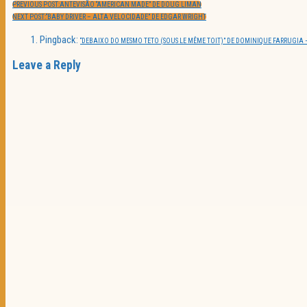
PREVIOUS POST:
ANTEVISÃO “AMERICAN MADE” DE DOUG LIMAN
NEXT POST:
“BABY DRIVER – ALTA VELOCIDADE” DE EDGAR WRIGHT
Pingback:
“DEBAIXO DO MESMO TETO (SOUS LE MÊME TOIT)” DE DOMINIQUE FARRUGIA
Leave a Reply