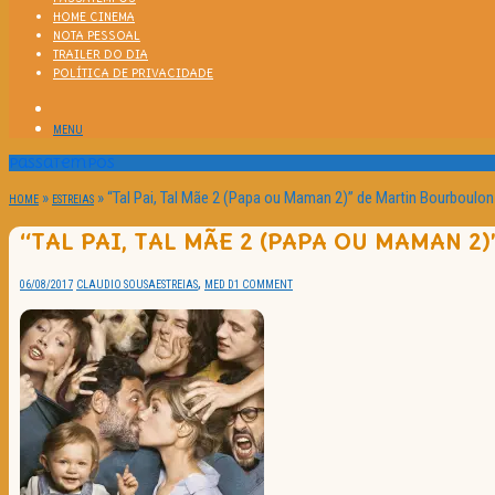
HOME CINEMA
NOTA PESSOAL
TRAILER DO DIA
POLÍTICA DE PRIVACIDADE
MENU
Passatempos
»
»
“Tal Pai, Tal Mãe 2 (Papa ou Maman 2)” de Martin Bourboulon
HOME
ESTREIAS
“TAL PAI, TAL MÃE 2 (PAPA OU MAMAN 
,
06/08/2017
CLAUDIO SOUSA
ESTREIAS
MED D
1 COMMENT