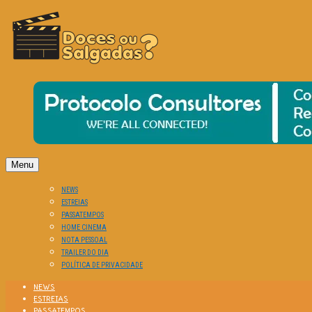
O Cinema? Uma Paixão!!
DOCES OU SALGADAS?
Menu
NEWS
ESTREIAS
PASSATEMPOS
HOME CINEMA
NOTA PESSOAL
TRAILER DO DIA
POLÍTICA DE PRIVACIDADE
NEWS
ESTREIAS
PASSATEMPOS