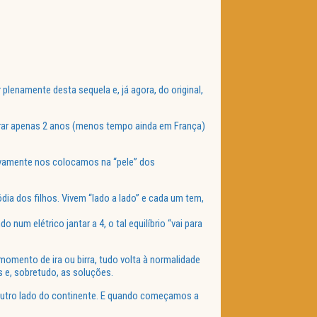
 plenamente desta sequela e, já agora, do original,
erar apenas 2 anos (menos tempo ainda em França)
tivamente nos colocamos na “pele” dos
ódia dos filhos. Vivem “lado a lado” e cada um tem,
 num elétrico jantar a 4, o tal equilíbrio “vai para
mento de ira ou birra, tudo volta à normalidade
 e, sobretudo, as soluções.
utro lado do continente. E quando começamos a