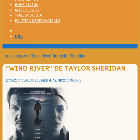
HOME CINEMA
NOTA PESSOAL
TRAILER DO DIA
POLÍTICA DE PRIVACIDADE
MENU
Passatempos
»
»
“Wind River” de Taylor Sheridan
HOME
ESTREIAS
“WIND RIVER” DE TAYLOR SHERIDAN
,
22/08/2017
CLAUDIO SOUSA
ESTREIAS
GR S
2 COMMENTS