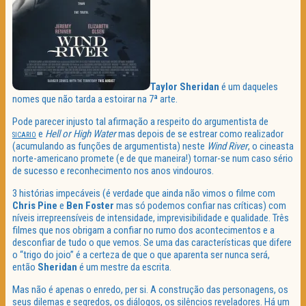
Taylor Sheridan
é um daqueles
nomes que não tarda a estoirar na 7ª arte.
Pode parecer injusto tal afirmação a respeito do argumentista de
e
Hell or High Water
mas depois de se estrear como realizador
SICARIO
(acumulando as funções de argumentista) neste
Wind River
, o cineasta
norte-americano promete (e de que maneira!) tornar-se num caso sério
de sucesso e reconhecimento nos anos vindouros.
3 histórias impecáveis (é verdade que ainda não vimos o filme com
Chris Pine
e
Ben Foster
mas só podemos confiar nas críticas) com
níveis irrepreensíveis de intensidade, imprevisibilidade e qualidade. Três
filmes que nos obrigam a confiar no rumo dos acontecimentos e a
desconfiar de tudo o que vemos. Se uma das características que difere
o “trigo do joio” é a certeza de que o que aparenta ser nunca será,
então
Sheridan
é um mestre da escrita.
Mas não é apenas o enredo, per si. A construção das personagens, os
seus dilemas e segredos, os diálogos, os silêncios reveladores. Há um