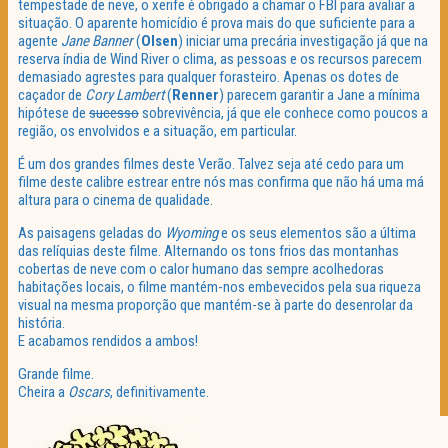
tempestade de neve, o xerife é obrigado a chamar o FBI para avaliar a
situação. O aparente homicídio é prova mais do que suficiente para a
agente
Jane Banner
(
Olsen
) iniciar uma precária investigação já que na
reserva índia de Wind River o clima, as pessoas e os recursos parecem
demasiado agrestes para qualquer forasteiro. Apenas os dotes de
caçador de
Cory Lambert
(
Renner
) parecem garantir a Jane a mínima
hipótese de
sucesso
sobrevivência, já que ele conhece como poucos a
região, os envolvidos e a situação, em particular.
É um dos grandes filmes deste Verão. Talvez seja até cedo para um
filme deste calibre estrear entre nós mas confirma que não há uma má
altura para o cinema de qualidade.
As paisagens geladas do
Wyoming
e os seus elementos são a última
das relíquias deste filme. Alternando os tons frios das montanhas
cobertas de neve com o calor humano das sempre acolhedoras
habitações locais, o filme mantém-nos embevecidos pela sua riqueza
visual na mesma proporção que mantém-se à parte do desenrolar da
história.
E acabamos rendidos a ambos!
Grande filme.
Cheira a
Oscars
, definitivamente.