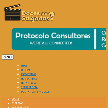
O Cinema? Uma Paixão!!
DOCES OU SALGADAS?
Menu
NEWS
ESTREIAS
PASSATEMPOS
HOME CINEMA
NOTA PESSOAL
TRAILER DO DIA
POLÍTICA DE PRIVACIDADE
NEWS
ESTREIAS
PASSATEMPOS