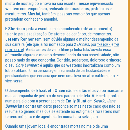
misto de nostálgico e novo na sua escrita… nesse rejuvenescido
western contemporâneo, recheado de forasteiros, pistoleiros e
aventureiros. Mas há, também, pessoas como nós que apenas
pretendem conhecer o amanhã.
E
Sheridan
junta à escrita um desconhecido (até ao momento)
talento para a realização. De atores, de cenários, de momentos.
Jeremy Renner
tem, sem dúvida alguma o melhor desempenho da
sua carreira (ele que já foi nomeado para 2
Oscars
, por
e
THE TOWN
THE
). Ainda antes de ver o filme já tinha lido/ouvido essa
HURT LOCKER
afirmação algures e mesmo desconfiando da sua assertividade, não
posso mais do que concordar. Contido, poderoso, doloroso e sincero,
o seu
Cory Lambert
, é aquilo que os westerns imortalizam como um
lobo solitário. Uma personagem recheada de particularidades e
peculiaridades que encaixa que nem uma luva no ator californiano. E
vice-versa.
O desempenho de
Elizabeth Olsen
não será tão efusivo ou marcante
mas acompanha de perto o do seu parceiro de tela. Até certo ponto
num paralelo com a personagem de
Emily Blunt
em
Sicario
,
Jane
Banner
luta contra um certo preconceito mas neste caso que não se
resume ao género mas que se estende ao estigma de forasteiro num
terreno inóspito e de agente da lei numa terra selvagem.
Quando uma jovem local é encontrada morta no meio de uma