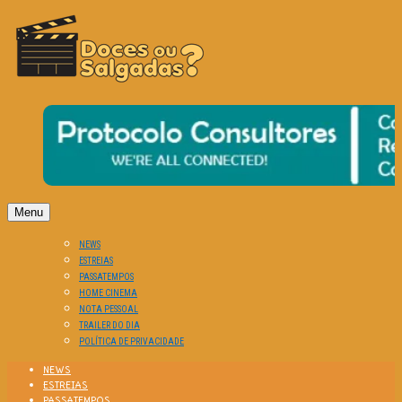
O Cinema? Uma Paixão!!
DOCES OU SALGADAS?
Menu
NEWS
ESTREIAS
PASSATEMPOS
HOME CINEMA
NOTA PESSOAL
TRAILER DO DIA
POLÍTICA DE PRIVACIDADE
NEWS
ESTREIAS
PASSATEMPOS