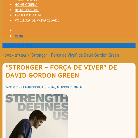
HOME CINEMA
NOTA PESSOAL
TRAILER DO DIA
POLÍTICA DE PRIVACIDADE
MENU
Passatempos
»
»
“Stronger – Força de Viver” de David Gordon Green
HOME
ESTREIAS
“STRONGER – FORÇA DE VIVER” DE
DAVID GORDON GREEN
,
14/11/2017
CLAUDIO SOUSA
ESTREIAS
MED S
NO COMMENT