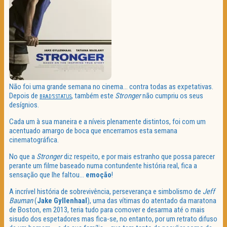
Não foi uma grande semana no cinema… contra todas as expetativas.
Depois de
, também este
Stronger
não cumpriu os seus
BRAD’S STATUS
desígnios.
Cada um à sua maneira e a níveis plenamente distintos, foi com um
acentuado amargo de boca que encerramos esta semana
cinematográfica.
No que a
Stronger
diz respeito, e por mais estranho que possa parecer
perante um filme baseado numa contundente história real, fica a
sensação que lhe faltou…
emoção
!
A incrível história de sobrevivência, perseverança e simbolismo de
Jeff
Bauman
(
Jake Gyllenhaal
), uma das vítimas do atentado da maratona
de Boston, em 2013, teria tudo para comover e desarma até o mais
sisudo dos espetadores mas fica-se, no entanto, por um retrato difuso