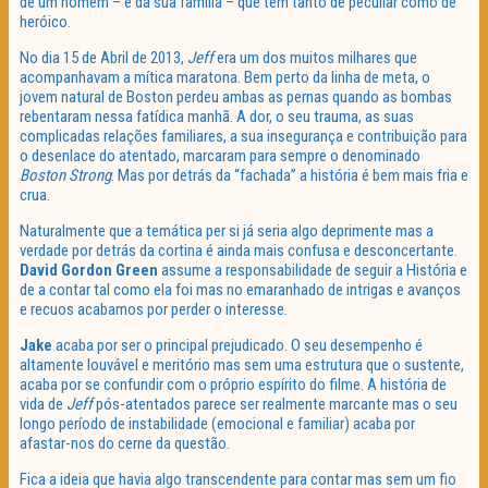
de um homem – e da sua família – que tem tanto de peculiar como de
heróico.
No dia 15 de Abril de 2013,
Jeff
era um dos muitos milhares que
acompanhavam a mítica maratona. Bem perto da linha de meta, o
jovem natural de Boston perdeu ambas as pernas quando as bombas
rebentaram nessa fatídica manhã. A dor, o seu trauma, as suas
complicadas relações familiares, a sua insegurança e contribuição para
o desenlace do atentado, marcaram para sempre o denominado
Boston Strong
. Mas por detrás da “fachada” a história é bem mais fria e
crua.
Naturalmente que a temática per si já seria algo deprimente mas a
verdade por detrás da cortina é ainda mais confusa e desconcertante.
David Gordon Green
assume a responsabilidade de seguir a História e
de a contar tal como ela foi mas no emaranhado de intrigas e avanços
e recuos acabamos por perder o interesse.
Jake
acaba por ser o principal prejudicado. O seu desempenho é
altamente louvável e meritório mas sem uma estrutura que o sustente,
acaba por se confundir com o próprio espírito do filme. A história de
vida de
Jeff
pós-atentados parece ser realmente marcante mas o seu
longo período de instabilidade (emocional e familiar) acaba por
afastar-nos do cerne da questão.
Fica a ideia que havia algo transcendente para contar mas sem um fio