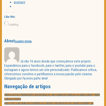
WHATSAPP
Like this:
Loading…
About
CLAUDIO SOUSA
Já vão 16 anos desde que começámos este projeto.
Expandimos para o facebook, para o twitter, para o youtube para o
instagram e agora temos um site personalizado. Publicamos crítica,
oferecemos convites e partilhamos a nossa paixão pelo cinema.
Obrigado por fazeres parte dela!
Navegação de artigos
PREVIOUS POST:
PASSATEMPO ANTESTREIA DE ‘UM HOMEM DE FAMÍLIA (A FAMILY MAN)’ PARA
LISBOA E PORTO
NEXT POST:
“UM CRIME NO EXPRESSO DO ORIENTE (MURDER ON THE ORIENT EXPRESS)” DE