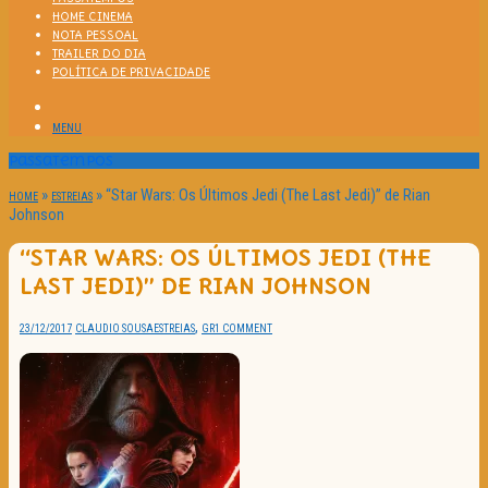
HOME CINEMA
NOTA PESSOAL
TRAILER DO DIA
POLÍTICA DE PRIVACIDADE
MENU
Passatempos
»
»
“Star Wars: Os Últimos Jedi (The Last Jedi)” de Rian
HOME
ESTREIAS
Johnson
“STAR WARS: OS ÚLTIMOS JEDI (THE
LAST JEDI)” DE RIAN JOHNSON
,
23/12/2017
CLAUDIO SOUSA
ESTREIAS
GR
1 COMMENT