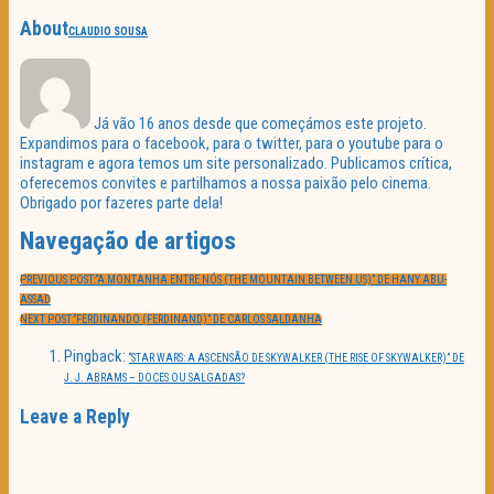
About
CLAUDIO SOUSA
Já vão 16 anos desde que começámos este projeto.
Expandimos para o facebook, para o twitter, para o youtube para o
instagram e agora temos um site personalizado. Publicamos crítica,
oferecemos convites e partilhamos a nossa paixão pelo cinema.
Obrigado por fazeres parte dela!
Navegação de artigos
PREVIOUS POST:
“A MONTANHA ENTRE NÓS (THE MOUNTAIN BETWEEN US)” DE HANY ABU-
ASSAD
NEXT POST:
“FERDINANDO (FERDINAND)” DE CARLOS SALDANHA
Pingback:
“STAR WARS: A ASCENSÃO DE SKYWALKER (THE RISE OF SKYWALKER)” DE
J. J. ABRAMS – DOCES OU SALGADAS?
Leave a Reply