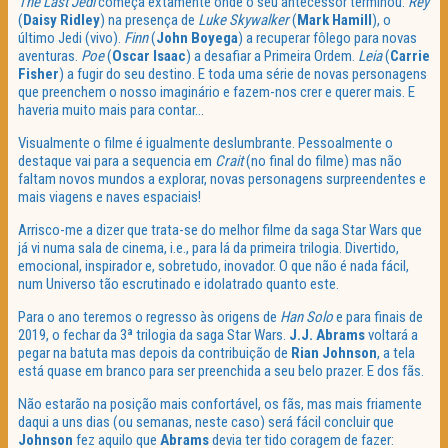
The Last Jedi
começa extamente onde o seu antecessor terminou.
Rey
(
Daisy Ridley
) na presença de
Luke Skywalker
(
Mark Hamill
), o
último Jedi (vivo).
Finn
(
John Boyega
) a recuperar fôlego para novas
aventuras.
Poe
(
Oscar Isaac
) a desafiar a Primeira Ordem.
Leia
(
Carrie
Fisher
) a fugir do seu destino. E toda uma série de novas personagens
que preenchem o nosso imaginário e fazem-nos crer e querer mais. E
haveria muito mais para contar…
Visualmente o filme é igualmente deslumbrante. Pessoalmente o
destaque vai para a sequencia em
Crait
(no final do filme) mas não
faltam novos mundos a explorar, novas personagens surpreendentes e
mais viagens e naves espaciais!
Arrisco-me a dizer que trata-se do melhor filme da saga Star Wars que
já vi numa sala de cinema, i.e., para lá da primeira trilogia. Divertido,
emocional, inspirador e, sobretudo, inovador. O que não é nada fácil,
num Universo tão escrutinado e idolatrado quanto este.
Para o ano teremos o regresso às origens de
Han Solo
e para finais de
2019, o fechar da 3ª trilogia da saga Star Wars.
J.J. Abrams
voltará a
pegar na batuta mas depois da contribuição de
Rian Johnson
, a tela
está quase em branco para ser preenchida a seu belo prazer. E dos fãs.
Não estarão na posição mais confortável, os fãs, mas mais friamente
daqui a uns dias (ou semanas, neste caso) será fácil concluir que
Johnson
fez aquilo que
Abrams
devia ter tido coragem de fazer: