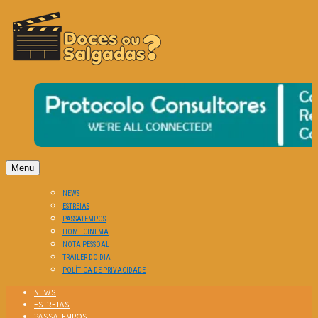
O Cinema? Uma Paixão!!
DOCES OU SALGADAS?
Menu
NEWS
ESTREIAS
PASSATEMPOS
HOME CINEMA
NOTA PESSOAL
TRAILER DO DIA
POLÍTICA DE PRIVACIDADE
NEWS
ESTREIAS
PASSATEMPOS