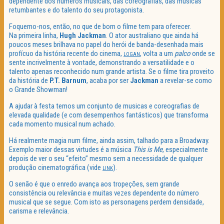
dependente dos números musicais, das coreografias, das músicas
retumbantes e do talento do seu protagonista.
Foquemo-nos, então, no que de bom o filme tem para oferecer.
Na primeira linha,
Hugh Jackman
. O ator australiano que ainda há
poucos meses brilhava no papel do herói de banda-desenhada mais
profícuo da história recente do cinema,
, volta a um
palco
onde se
LOGAN
sente incrivelmente à vontade, demonstrando a versatilidade e o
talento apenas reconhecido num grande artista. Se o filme tira proveito
da história de
P.T. Barnum
, acaba por ser
Jackman
a revelar-se como
o Grande Showman!
A ajudar à festa temos um conjunto de musicas e coreografias de
elevada qualidade (e com desempenhos fantásticos) que transforma
cada momento musical num achado.
Há realmente magia num filme, ainda assim, talhado para a Broadway.
Exemplo maior dessas virtudes é a música
This is Me
, especialmente
depois de ver o seu “efeito” mesmo sem a necessidade de qualquer
produção cinematográfica (vide
).
LINK
O senão é que o enredo avança aos tropeções, sem grande
consistência ou relevância e muitas vezes dependente do número
musical que se segue. Com isto as personagens perdem densidade,
carisma e relevância.