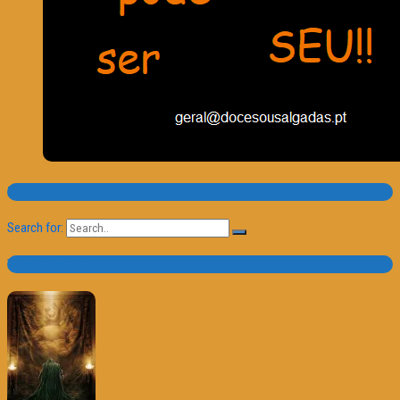
Pesquisa
Search for:
Trailer e Poster do Dia