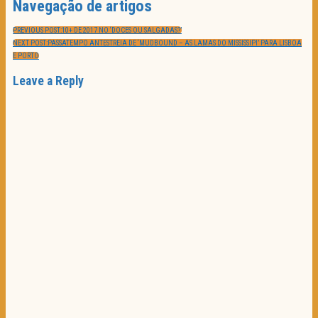
Navegação de artigos
PREVIOUS POST:
10+ DE 2017 NO ‘DOCES OU SALGADAS?’
NEXT POST:
PASSATEMPO ANTESTREIA DE ‘MUDBOUND – AS LAMAS DO MISSISSIPI’ PARA LISBOA
E PORTO
Leave a Reply