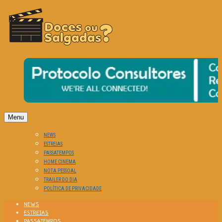
O Cinema? Uma Paixão!!
DOCES OU SALGADAS?
Menu
NEWS
ESTREIAS
PASSATEMPOS
HOME CINEMA
NOTA PESSOAL
TRAILER DO DIA
POLÍTICA DE PRIVACIDADE
NEWS
ESTREIAS
PASSATEMPOS