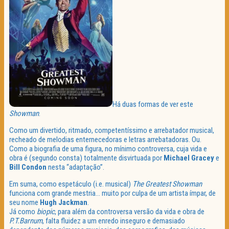
Há duas formas de ver este
Showman
.
Como um divertido, ritmado, competentíssimo e arrebatador musical,
recheado de melodias enternecedoras e letras arrebatadoras. Ou.
Como a biografia de uma figura, no mínimo controversa, cuja vida e
obra é (segundo consta) totalmente disvirtuada por
Michael Gracey
e
Bill Condon
nesta “adaptação”.
Em suma, como espetáculo (i.e. musical)
The Greatest Showman
funciona com grande mestria… muito por culpa de um artista ímpar, de
seu nome
Hugh Jackman
.
Já como
biopic
, para além da controversa versão da vida e obra de
P.T.Barnum
, falta fluidez a um enredo inseguro e demasiado