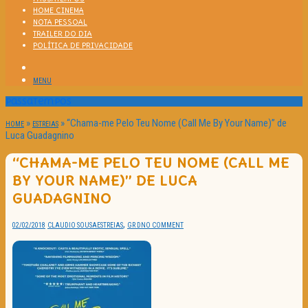
HOME CINEMA
NOTA PESSOAL
TRAILER DO DIA
POLÍTICA DE PRIVACIDADE
MENU
Passatempos
»
»
“Chama-me Pelo Teu Nome (Call Me By Your Name)” de
HOME
ESTREIAS
Luca Guadagnino
“CHAMA-ME PELO TEU NOME (CALL ME
BY YOUR NAME)” DE LUCA
GUADAGNINO
,
02/02/2018
CLAUDIO SOUSA
ESTREIAS
GR D
NO COMMENT