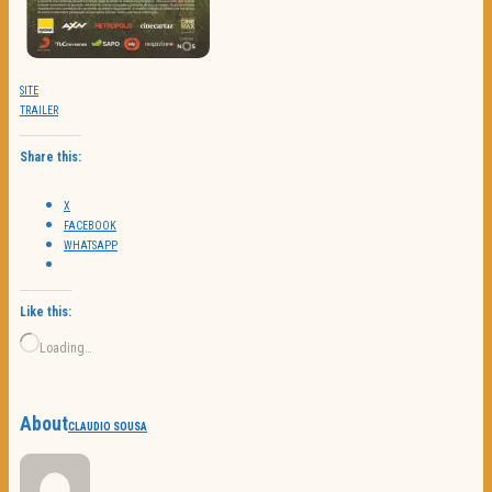
SITE
TRAILER
Share this:
X
FACEBOOK
WHATSAPP
Like this:
Loading…
About
CLAUDIO SOUSA