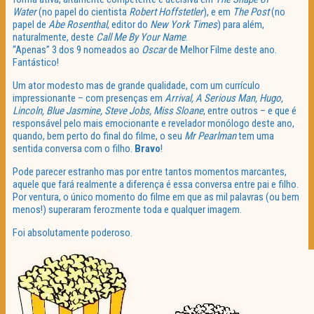
Water
(no papel do cientista
Robert Hoffstetler
), e em
The Post
(no
papel de
Abe Rosenthal
, editor do
New York Times
) para além,
naturalmente, deste
Call Me By Your Name
.
“Apenas” 3 dos 9 nomeados ao
Oscar
de Melhor Filme deste ano.
Fantástico!
Um ator modesto mas de grande qualidade, com um currículo
impressionante – com presenças em
Arrival, A Serious Man, Hugo,
Lincoln, Blue Jasmine, Steve Jobs, Miss Sloane
, entre outros – e que é
responsável pelo mais emocionante e revelador monólogo deste ano,
quando, bem perto do final do filme, o seu
Mr Pearlman
tem uma
sentida conversa com o filho.
Bravo
!
Pode parecer estranho mas por entre tantos momentos marcantes,
aquele que fará realmente a diferença é essa conversa entre pai e filho.
Por ventura, o único momento do filme em que as mil palavras (ou bem
menos!) superaram ferozmente toda e qualquer imagem.
Foi absolutamente poderoso.