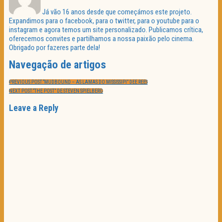
Já vão 16 anos desde que começámos este projeto.
Expandimos para o facebook, para o twitter, para o youtube para o
instagram e agora temos um site personalizado. Publicamos crítica,
oferecemos convites e partilhamos a nossa paixão pelo cinema.
Obrigado por fazeres parte dela!
Navegação de artigos
PREVIOUS POST:
“MUDBOUND – AS LAMAS DO MISSISSIPI” DEE REES
NEXT POST:
“THE POST” DE STEVEN SPIELBERG
Leave a Reply