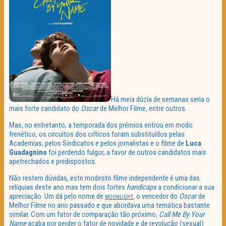
Há meia dúzia de semanas seria o
mais forte candidato do
Oscar
de Melhor Filme, entre outros.
Mas, no entretanto, a temporada dos prémios entrou em modo
frenético, os circuitos dos críticos foram substituídos pelas
Academias, pelos Sindicatos e pelos jornalistas e o filme de
Luca
Guadagnino
foi perdendo fulgor, a favor de outros candidatos mais
apetrechados e predispostos.
Não restem dúvidas, este modesto filme independente é uma das
relíquias deste ano mas tem dois fortes
handicaps
a condicionar a sua
apreciação. Um dá pelo nome de
, o vencedor do
Oscar
de
MOONLIGHT
Melhor Filme no ano passado e que abordava uma temática bastante
similar. Com um fator de comparação tão próximo,
Call Me By Your
Name
acaba por perder o fator de novidade e de revolução (sexual)