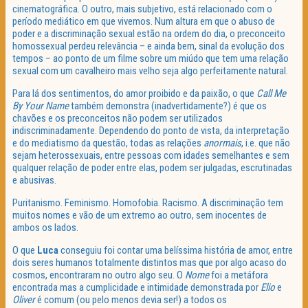
cinematográfica. O outro, mais subjetivo, está relacionado com o
período mediático em que vivemos. Num altura em que o abuso de
poder e a discriminação sexual estão na ordem do dia, o preconceito
homossexual perdeu relevância – e ainda bem, sinal da evolução dos
tempos – ao ponto de um filme sobre um miúdo que tem uma relação
sexual com um cavalheiro mais velho seja algo perfeitamente natural.
Para lá dos sentimentos, do amor proibido e da paixão, o que
Call Me
By Your Name
também demonstra (inadvertidamente?) é que os
chavões e os preconceitos não podem ser utilizados
indiscriminadamente. Dependendo do ponto de vista, da interpretação
e do mediatismo da questão, todas as relações
anormais
, i.e. que não
sejam heterossexuais, entre pessoas com idades semelhantes e sem
qualquer relação de poder entre elas, podem ser julgadas, escrutinadas
e abusivas.
Puritanismo. Feminismo. Homofobia. Racismo. A discriminação tem
muitos nomes e vão de um extremo ao outro, sem inocentes de
ambos os lados.
O que
Luca
conseguiu foi contar uma belíssima história de amor, entre
dois seres humanos totalmente distintos mas que por algo acaso do
cosmos, encontraram no outro algo seu. O
Nome
foi a metáfora
encontrada mas a cumplicidade e intimidade demonstrada por
Elio
e
Oliver
é comum (ou pelo menos devia ser!) a todos os