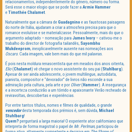
relacionamentos, independentemente do género, número ou forma.
Será esse o maior elogio que se pode fazer a
Armie Hammer
e
Timothée Chalamet
.
Naturalmente que a câmara de
Guadagnino
e as faustosas paisagens
do norte de Itália, ajudaram a criar a atmosfera precisa para que o
romance evoluísse e se materializasse. Pessoalmente, mais do que o
argumento adaptado – nomeação para
James Ivory
– cativou-me o
trabalho do director de fotografia tailandês,
Sayombhu
Mukdeeprom
, inexplicavelmente ausente nas nomeações aos
Oscars
. Cada imagem, vale bem mais do que mil palavras.
É pois nesta moldura renascentista que em meados dos anos oitenta,
Elio
(
Chalamet
) vê chegar o novo assistente do seu pai (
Stuhlbarg
).
Apesar de ser ainda adolescente, o jovem multilingue, autodidata,
pianista, compositor e “devorador” de livros não esconde a sua
admiração pela cultura, pela arte e por
Oliver
(
Hammer
). A insegurança
e a incerteza conduzirão a um tórrido e apaixonante Verão recheado de
reviravoltas, descobertas e experiências.
Por entre tantos títulos, nomes e filmes de qualidade, o grande
vencedor
desta temporada dos prémios é, sem dúvida,
Michael
Stuhlbarg
!
Quem?
perguntará a larga maioria! O experiente ator californiano que
interpreta de forma magistral o papel de
Mr. Perlman
, participou de
forma ativa, altamente competente e decisiva em
The Shape of