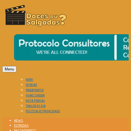
O Cinema? Uma Paixão!!
DOCES OU SALGADAS?
Menu
NEWS
ESTREIAS
PASSATEMPOS
HOME CINEMA
NOTA PESSOAL
TRAILER DO DIA
POLÍTICA DE PRIVACIDADE
NEWS
ESTREIAS
PASSATEMPOS