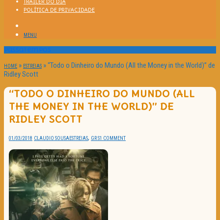
TRAILER DO DIA
POLÍTICA DE PRIVACIDADE
MENU
Passatempos
»
»
“Todo o Dinheiro do Mundo (All the Money in the World)” de
HOME
ESTREIAS
Ridley Scott
“TODO O DINHEIRO DO MUNDO (ALL
THE MONEY IN THE WORLD)” DE
RIDLEY SCOTT
,
01/03/2018
CLAUDIO SOUSA
ESTREIAS
GR S
1 COMMENT