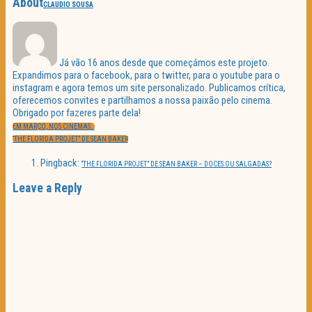
About
CLAUDIO SOUSA
Já vão 16 anos desde que começámos este projeto.
Expandimos para o facebook, para o twitter, para o youtube para o
instagram e agora temos um site personalizado. Publicamos crítica,
oferecemos convites e partilhamos a nossa paixão pelo cinema.
Obrigado por fazeres parte dela!
Navegação
PREVIOUS
de
EM MARÇO, NOS CINEMAS…
POST:
artigos
NEXT
“THE FLORIDA PROJET” DE SEAN BAKER
POST:
Pingback:
“THE FLORIDA PROJET” DE SEAN BAKER – DOCES OU SALGADAS?
Leave a Reply