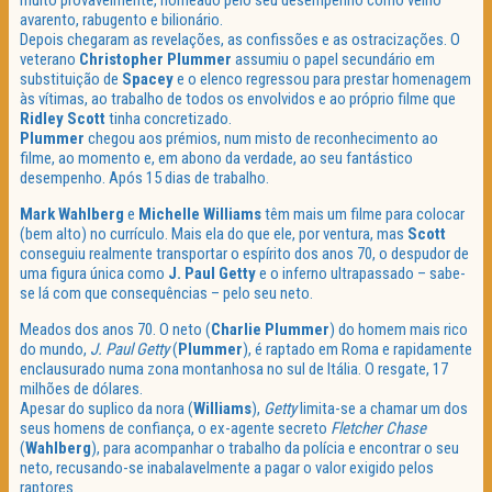
muito provavelmente, nomeado pelo seu desempenho como velho
avarento, rabugento e bilionário.
Depois chegaram as revelações, as confissões e as ostracizações. O
veterano
Christopher Plummer
assumiu o papel secundário em
substituição de
Spacey
e o elenco regressou para prestar homenagem
às vítimas, ao trabalho de todos os envolvidos e ao próprio filme que
Ridley Scott
tinha concretizado.
Plummer
chegou aos prémios, num misto de reconhecimento ao
filme, ao momento e, em abono da verdade, ao seu fantástico
desempenho. Após 15 dias de trabalho.
Mark Wahlberg
e
Michelle Williams
têm mais um filme para colocar
(bem alto) no currículo. Mais ela do que ele, por ventura, mas
Scott
conseguiu realmente transportar o espírito dos anos 70, o despudor de
uma figura única como
J. Paul Getty
e o inferno ultrapassado – sabe-
se lá com que consequências – pelo seu neto.
Meados dos anos 70. O neto (
Charlie Plummer
) do homem mais rico
do mundo,
J. Paul Getty
(
Plummer
), é raptado em Roma e rapidamente
enclausurado numa zona montanhosa no sul de Itália. O resgate, 17
milhões de dólares.
Apesar do suplico da nora (
Williams
),
Getty
limita-se a chamar um dos
seus homens de confiança, o ex-agente secreto
Fletcher Chase
(
Wahlberg
), para acompanhar o trabalho da polícia e encontrar o seu
neto, recusando-se inabalavelmente a pagar o valor exigido pelos
raptores.