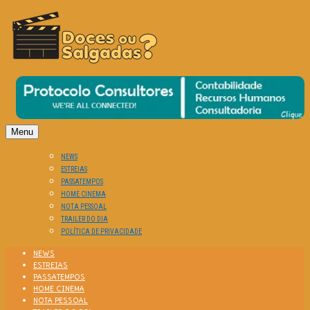
O Cinema? Uma Paixão!!
DOCES OU SALGADAS?
Menu
NEWS
ESTREIAS
PASSATEMPOS
HOME CINEMA
NOTA PESSOAL
TRAILER DO DIA
POLÍTICA DE PRIVACIDADE
NEWS
ESTREIAS
PASSATEMPOS
HOME CINEMA
NOTA PESSOAL