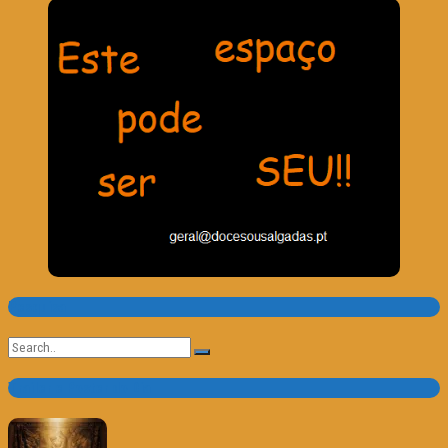
Pesquisa
Search
for:
Trailer e Poster do Dia