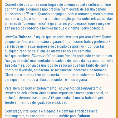
Comédia de costumes com toques de cinema social e cultura, o filme
confirma que a comédia não precisa (nem deve!!) de ser um género
autónomo da 7ª arte. Quando conjugado com o romance, com o drama
ou com a ação, o humor e a boa disposição ganha outro relevo, sai das
amarras de “cinema menor” e garante, no pior cenário, aquela inegável
sensação de conforto e bem-estar que o cinema ligeiro potencia.
Jocelyn
(
Dubosc
) é aquilo que se pode designar por
bon-vivant
. Quase
cinquentenário, o empresário e garanhão tem como hobby preferido –
para lá de gerir a sua empresa de calçado desportivo – conquistar
qualquer “rabo de saia” que se atravesse no seu caminho.
Até que conhece
Florence
. O Don Juan francês pode não estar com as
“calças na mão” mas sentado na cadeira de rodas da sua recentemente
falecida mãe, por via de um jogo de sedução que tem tanto de idiota
como de divertido, apresenta-se totalmente indefeso e desarmado.
Claro que a mentira tem perna curta, como todos sabemos. Mesmo
para quem tem toda a lábia do mundo… e mais alguma.
Para além do bom entretenimento,
Tout le Monde Debout
tem o
surplus
de deixar bem vincada uma importante mensagem social, de
inclusão, demonstrando por A+B que ainda há muito trabalho pela
frente em termos de igualdade e inclusão.
Com graça, inteligência e elegância é bem mais fácil passar a
mensagem e, nesse aspeto, todo o mérito para
Dubosc
.