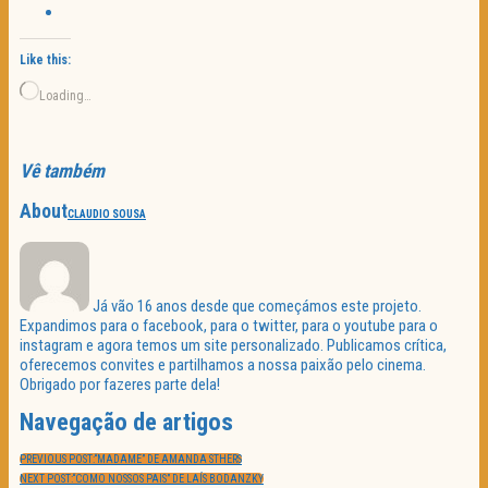
Like this:
Loading…
Vê também
About
CLAUDIO SOUSA
Já vão 16 anos desde que começámos este projeto.
Expandimos para o facebook, para o twitter, para o youtube para o
instagram e agora temos um site personalizado. Publicamos crítica,
oferecemos convites e partilhamos a nossa paixão pelo cinema.
Obrigado por fazeres parte dela!
Navegação de artigos
PREVIOUS POST:
“MADAME” DE AMANDA STHERS
NEXT POST:
“COMO NOSSOS PAIS” DE LAÍS BODANZKY