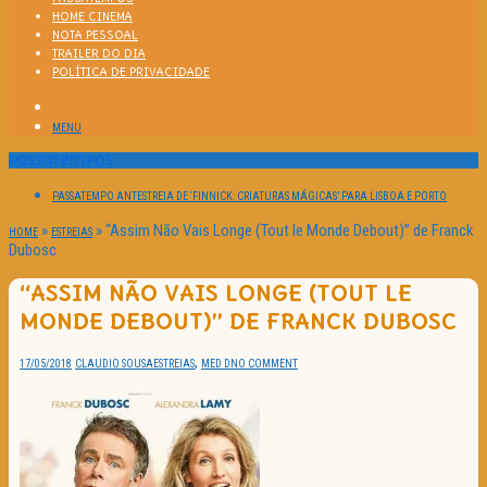
HOME CINEMA
NOTA PESSOAL
TRAILER DO DIA
POLÍTICA DE PRIVACIDADE
MENU
Passatempos
PASSATEMPO ANTESTREIA DE ‘FINNICK: CRIATURAS MÁGICAS’ PARA LISBOA E PORTO
»
»
“Assim Não Vais Longe (Tout le Monde Debout)” de Franck
HOME
ESTREIAS
Dubosc
“ASSIM NÃO VAIS LONGE (TOUT LE
MONDE DEBOUT)” DE FRANCK DUBOSC
,
17/05/2018
CLAUDIO SOUSA
ESTREIAS
MED D
NO COMMENT