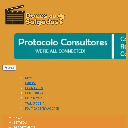
O Cinema? Uma Paixão!!
DOCES OU SALGADAS?
Menu
NEWS
ESTREIAS
PASSATEMPOS
HOME CINEMA
NOTA PESSOAL
TRAILER DO DIA
POLÍTICA DE PRIVACIDADE
NEWS
ESTREIAS
PASSATEMPOS