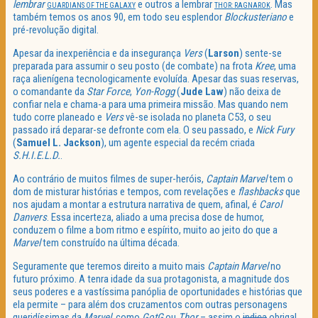
lembrar
e outros a lembrar
. Mas
GUARDIANS OF THE GALAXY
THOR: RAGNAROK
também temos os anos 90, em todo seu esplendor
Blockusteriano
e
pré-revolução digital.
Apesar da inexperiência e da insegurança
Vers
(
Larson
) sente-se
preparada para assumir o seu posto (de combate) na frota
Kree
, uma
raça alienígena tecnologicamente evoluída. Apesar das suas reservas,
o comandante da
Star Force
,
Yon-Rogg
(
Jude Law
) não deixa de
confiar nela e chama-a para uma primeira missão. Mas quando nem
tudo corre planeado e
Vers
vê-se isolada no planeta C53, o seu
passado irá deparar-se defronte com ela. O seu passado, e
Nick Fury
(
Samuel L. Jackson
), um agente especial da recém criada
S.H.I.E.L.D.
.
Ao contrário de muitos filmes de super-heróis,
Captain Marvel
tem o
dom de misturar histórias e tempos, com revelações e
flashbacks
que
nos ajudam a montar a estrutura narrativa de quem, afinal, é
Carol
Danvers
. Essa incerteza, aliado a uma precisa dose de humor,
conduzem o filme a bom ritmo e espírito, muito ao jeito do que a
Marvel
tem construído na última década.
Seguramente que teremos direito a muito mais
Captain Marvel
no
futuro próximo. A tenra idade da sua protagonista, a magnitude dos
seus poderes e a vastíssima panóplia de oportunidades e histórias que
ela permite – para além dos cruzamentos com outras personagens
queridíssimas da
Marvel
, como
GotG
ou
Thor
– assim o
indica
obriga!