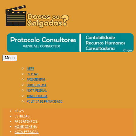
O Cinema? Uma Paixão!!
DOCES OU SALGADAS?
Menu
NEWS
ESTREIAS
PASSATEMPOS
HOME CINEMA
NOTA PESSOAL
TRAILER DO DIA
POLÍTICA DE PRIVACIDADE
NEWS
ESTREIAS
PASSATEMPOS
HOME CINEMA
NOTA PESSOAL