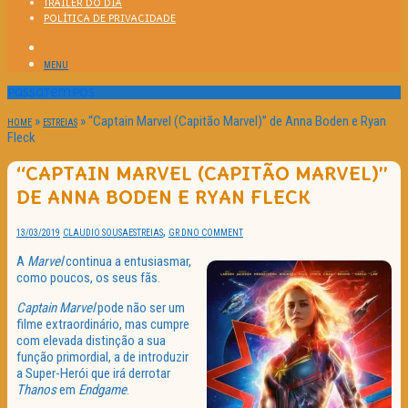
TRAILER DO DIA
POLÍTICA DE PRIVACIDADE
MENU
Passatempos
»
»
“Captain Marvel (Capitão Marvel)” de Anna Boden e Ryan
HOME
ESTREIAS
Fleck
“CAPTAIN MARVEL (CAPITÃO MARVEL)”
DE ANNA BODEN E RYAN FLECK
,
13/03/2019
CLAUDIO SOUSA
ESTREIAS
GR D
NO COMMENT
A
Marvel
continua a entusiasmar,
como poucos, os seus fãs.
Captain Marvel
pode não ser um
filme extraordinário, mas cumpre
com elevada distinção a sua
função primordial, a de introduzir
a Super-Herói que irá derrotar
Thanos
em
Endgame
.