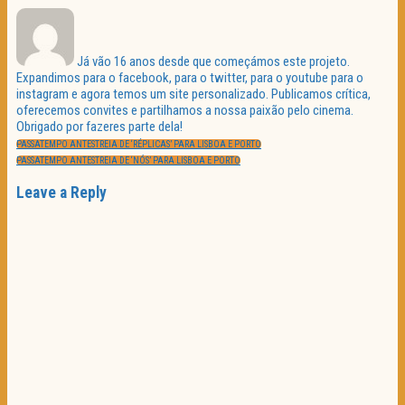
Já vão 16 anos desde que começámos este projeto.
Expandimos para o facebook, para o twitter, para o youtube para o
instagram e agora temos um site personalizado. Publicamos crítica,
oferecemos convites e partilhamos a nossa paixão pelo cinema.
Obrigado por fazeres parte dela!
Navegação
PREVIOUS
de
PASSATEMPO ANTESTREIA DE ‘RÉPLICAS’ PARA LISBOA E PORTO
POST:
artigos
NEXT
PASSATEMPO ANTESTREIA DE ‘NÓS’ PARA LISBOA E PORTO
POST:
Leave a Reply