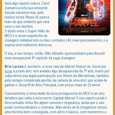
Será algo injusto reduzir
Carol
Danvers
a esta sua eminente
função narrativa mas, pelo
menos nesta
Phase III
, parece
mais do que evidente que será
esse o seu destino.
O duelo entre o Super-Vilão do
MCU e a
nova
coqueluche da
Avengers Initiative
tem os dias contados (43, mais precisamente), e a
espera será realmente dolorosa.
O seu, a seu tempo, então. Não faltarão oportunidades para discutir
esse inesquecível 4º capítulo da saga
Avengers
.
Brie Larson
é, portanto, a nova cara da
Marvel
. Depois do
Oscar
por
, a jovem atriz tem andado algo desaparecida da 7ª arte, muito por
ROOM
culpa desta sua dupla participação nos filmes da
Marvel
mas, também,
pela sempre complicada gestão da carreira de uma atriz que acaba de
ganhar o
Oscar®
de Atriz Principal, com pouco mais de 25 anos!
Curiosamente a tenra idade da nova protagonista do MCU é um dos
detalhes que salta à vista neste
Captain Marvel
. O seu aspeto jovial e
descontraído retira-lhe algum carisma e segurança, ainda que o seu
poder (extraordinário) o contrarie. Mas antes de lá chegarmos temos
uma história bem conseguida, com altos e baixos, com momentos a