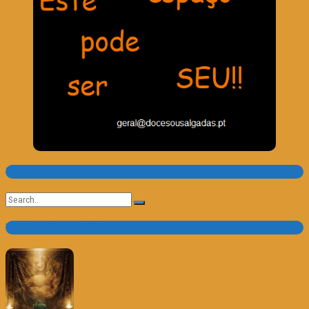
Pesquisa
Search
for:
Trailer e Poster do Dia