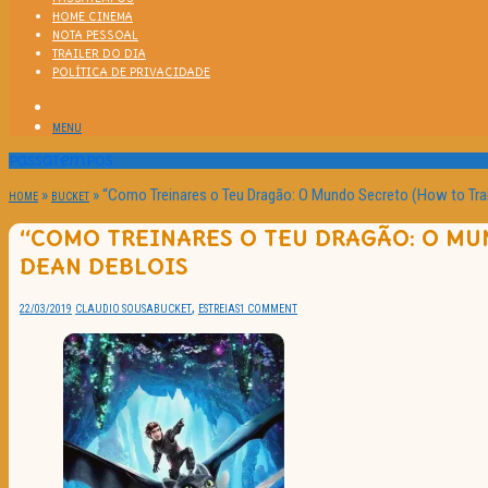
HOME CINEMA
NOTA PESSOAL
TRAILER DO DIA
POLÍTICA DE PRIVACIDADE
MENU
Passatempos
»
»
“Como Treinares o Teu Dragão: O Mundo Secreto (How to Trai
HOME
BUCKET
“COMO TREINARES O TEU DRAGÃO: O MU
DEAN DEBLOIS
,
22/03/2019
CLAUDIO SOUSA
BUCKET
ESTREIAS
1 COMMENT