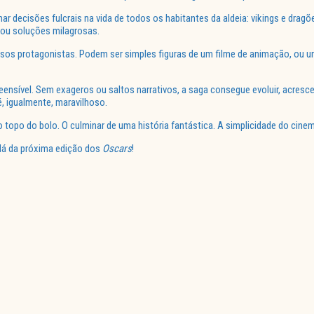
 decisões fulcrais na vida de todos os habitantes da aldeia: vikings e dragõ
 ou soluções milagrosas.
s protagonistas. Podem ser simples figuras de um filme de animação, ou uma
repreensível. Sem exageros ou saltos narrativos, a saga consegue evoluir, acre
, igualmente, maravilhoso.
no topo do bolo. O culminar de uma história fantástica. A simplicidade do cine
 lá da próxima edição dos
Oscars
!