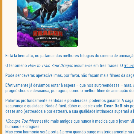
Está lá bem alto, no patamar das melhores trilogias do cinema de animaçã
O fenómeno
How to Train Your Dragon
resume-se em três frases: O
SEGUN
Pode ser deveras apetecível mas, por favor, não façam mais filmes da sag
Efetivamente já devíamos estar à espera – que nos surpreendesse – mas, a
prognósticos e descansa, por agora, como o melhor filme de animação do
Palavras profundamente sentidas e ponderadas, podemos garantir. A sag
segurança e qualidade. Nada é fácil, dúbio ou desleixado.
Dean DeBlois
po
deste ano (estreados e por estrear), a sua qualidade intrínseca superará a
Hiccup
e
Toothless
estão mais amigos que nunca à medida que o jovem viki
humanos e dragões.
Mas essa harmonia será posta à prova quando surge misteriosamente na al