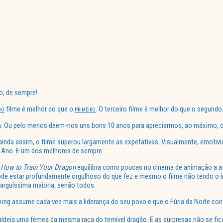
o, de sempre!
filme é melhor do que o
. O terceiro filme é melhor do que o segundo
DO
PRIMEIRO
a. Ou pelo menos deem-nos uns bons 10 anos para apreciarmos, ao máximo, o q
inda assim, o filme superou largamente as expetativas. Visualmente, emotivi
 Ano. E um dos melhores de sempre.
a
How to Train Your Dragon
equilibra como poucas no cinema de animação a at
de estar profundamente orgulhoso do que fez e mesmo o filme não tendo o 
 larguíssima maioria, senão todos.
ng assume cada vez mais a liderança do seu povo e que o Fúria da Noite cont
deia uma fêmea da mesma raça do temível dragão. E as surpresas não se fica