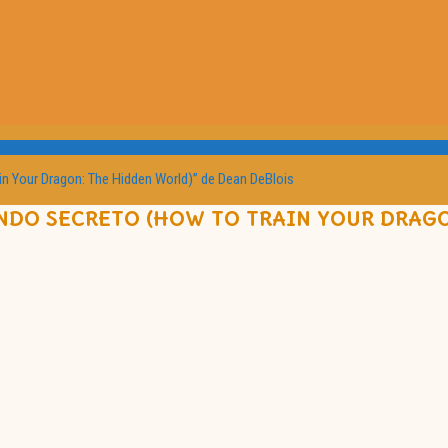
n Your Dragon: The Hidden World)” de Dean DeBlois
NDO SECRETO (HOW TO TRAIN YOUR DRAGO