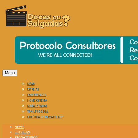
O Cinema? Uma Paixão!!
DOCES OU SALGADAS?
Menu
NEWS
ESTREIAS
PASSATEMPOS
HOME CINEMA
NOTA PESSOAL
TRAILER DO DIA
POLÍTICA DE PRIVACIDADE
NEWS
ESTREIAS
PASSATEMPOS