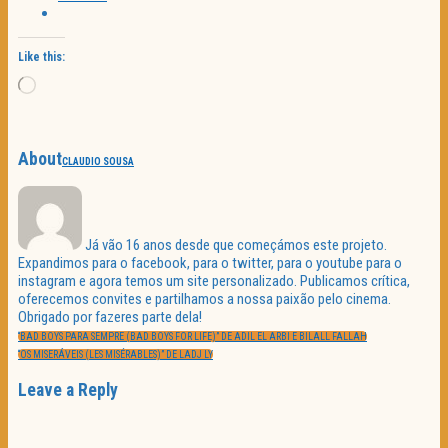
Like this:
Loading…
About
CLAUDIO SOUSA
Já vão 16 anos desde que começámos este projeto.
Expandimos para o facebook, para o twitter, para o youtube para o
instagram e agora temos um site personalizado. Publicamos crítica,
oferecemos convites e partilhamos a nossa paixão pelo cinema.
Obrigado por fazeres parte dela!
Navegação
PREVIOUS
de
“BAD BOYS PARA SEMPRE (BAD BOYS FOR LIFE)” DE ADIL EL ARBI E BILALL FALLAH
POST:
artigos
NEXT
“OS MISERÁVEIS (LES MISÉRABLES)” DE LADJ LY
POST:
Leave a Reply