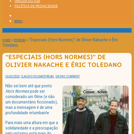
TRAILER DO DIA
POLÍTICA DE PRIVACIDADE
MENU
Passatempos
»
»
“Especiais (Hors Normes)” de Olivier Nakache e Éric
HOME
ESTREIAS
Toledano
“ESPECIAIS (HORS NORMES)” DE
OLIVIER NAKACHE E ÉRIC TOLEDANO
,
26/03/2020
CLAUDIO SOUSA
ESTREIAS
GR D
NO COMMENT
Não sei bem até que ponto
Hors Normes
pode ser
considerado um filme (e não
um documentário ficcionado),
mas a mensagem é de uma
profundidade retumbante.
Para mais uma altura em que a
solidariedade e a preocupação
pelo próximo está mais do