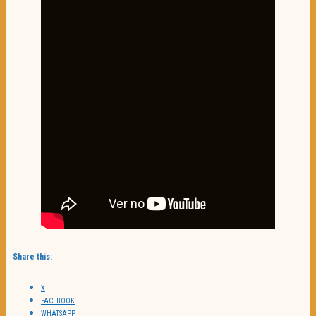
Share this:
X
FACEBOOK
WHATSAPP