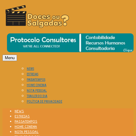
O Cinema? Uma Paixão!!
DOCES OU SALGADAS?
Menu
NEWS
ESTREIAS
PASSATEMPOS
HOME CINEMA
NOTA PESSOAL
TRAILER DO DIA
POLÍTICA DE PRIVACIDADE
NEWS
ESTREIAS
PASSATEMPOS
HOME CINEMA
NOTA PESSOAL