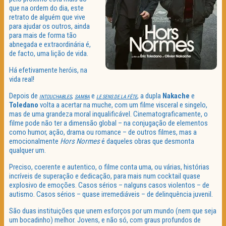
que na ordem do dia, este
retrato de alguém que vive
para ajudar os outros, ainda
para mais de forma tão
abnegada e extraordinária é,
de facto, uma lição de vida.
Há efetivamente heróis, na
vida real!
Depois de
,
e
, a dupla
Nakache
e
INTOUCHABLES
SAMBA
LE SENS DE LA FÊTE
Toledano
volta a acertar na muche, com um filme visceral e singelo,
mas de uma grandeza moral inqualificável. Cinematograficamente, o
filme pode não ter a dimensão global – na conjugação de elementos
como humor, ação, drama ou romance – de outros filmes, mas a
emocionalmente
Hors Normes
é daqueles obras que desmonta
qualquer um.
Preciso, coerente e autentico, o filme conta uma, ou várias, histórias
incríveis de superação e dedicação, para mais num cocktail quase
explosivo de emoções. Casos sérios – nalguns casos violentos – de
autismo. Casos sérios – quase irremediáveis – de delinquência juvenil.
São duas instituições que unem esforços por um mundo (nem que seja
um bocadinho) melhor. Jovens, e não só, com graus profundos de