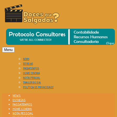
O Cinema? Uma Paixão!!
DOCES OU SALGADAS?
Menu
NEWS
ESTREIAS
PASSATEMPOS
HOME CINEMA
NOTA PESSOAL
TRAILER DO DIA
POLÍTICA DE PRIVACIDADE
NEWS
ESTREIAS
PASSATEMPOS
HOME CINEMA
NOTA PESSOAL