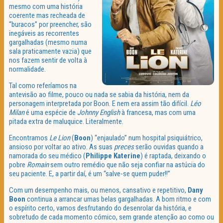
mesmo com uma história
coerente mas recheada de
“buracos” por preencher, são
inegáveis as recorrentes
gargalhadas (mesmo numa
sala praticamente vazia) que
nos fazem sentir de volta à
normalidade.
Tal como referíamos na
antevisão ao filme, pouco ou nada se sabia da história, nem da
personagem interpretada por Boon. E nem era assim tão difícil.
Léo
Milan
é uma espécie de
Johnny English
à francesa, mas com uma
pitada extra de maluquice. Literalmente.
Encontramos
Le Lion
(
Boon
) “enjaulado” num hospital psiquiátrico,
ansioso por voltar ao ativo. As suas
preces
serão ouvidas quando a
namorada do seu médico (
Philippe Katerine
) é raptada, deixando o
pobre
Romain
sem outro remédio que não seja confiar na astúcia do
seu paciente. E, a partir daí, é um “salve-se quem puder!!”
Com um desempenho mais, ou menos, cansativo e repetitivo,
Dany
Boon
continua a arrancar umas belas gargalhadas. A bom ritmo e com
o espírito certo, vamos desfrutando do desenrolar da história, e
sobretudo de cada momento cómico, sem grande atenção ao como ou