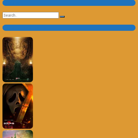
Pesquisa
Search
for:
Trailer e Poster do Dia