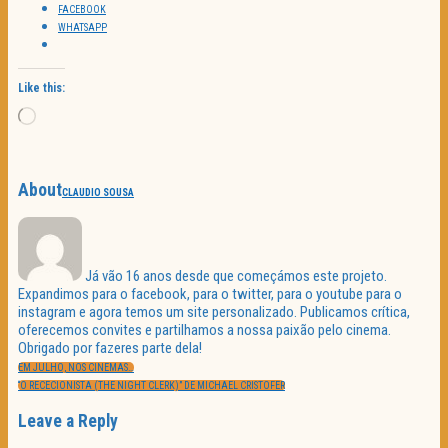
FACEBOOK
WHATSAPP
Like this:
Loading…
About
CLAUDIO SOUSA
Já vão 16 anos desde que começámos este projeto.
Expandimos para o facebook, para o twitter, para o youtube para o
instagram e agora temos um site personalizado. Publicamos crítica,
oferecemos convites e partilhamos a nossa paixão pelo cinema.
Obrigado por fazeres parte dela!
Navegação
PREVIOUS
de
EM JULHO, NOS CINEMAS…
POST:
artigos
NEXT
“O RECECIONISTA (THE NIGHT CLERK)” DE MICHAEL CRISTOFER
POST:
Leave a Reply