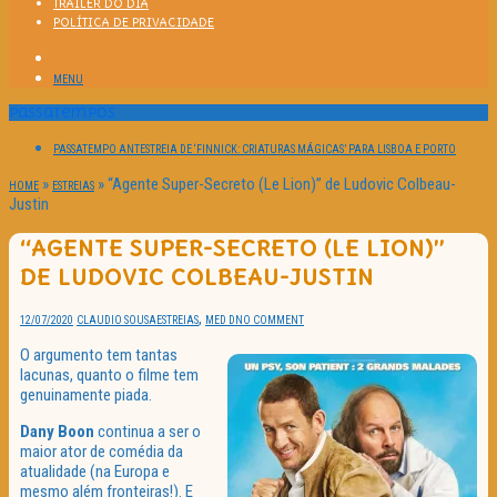
TRAILER DO DIA
POLÍTICA DE PRIVACIDADE
MENU
Passatempos
PASSATEMPO ANTESTREIA DE ‘FINNICK: CRIATURAS MÁGICAS’ PARA LISBOA E PORTO
»
»
“Agente Super-Secreto (Le Lion)” de Ludovic Colbeau-
HOME
ESTREIAS
Justin
“AGENTE SUPER-SECRETO (LE LION)”
DE LUDOVIC COLBEAU-JUSTIN
,
12/07/2020
CLAUDIO SOUSA
ESTREIAS
MED D
NO COMMENT
O argumento tem tantas
lacunas, quanto o filme tem
genuinamente piada.
Dany Boon
continua a ser o
maior ator de comédia da
atualidade (na Europa e
mesmo além fronteiras!). E