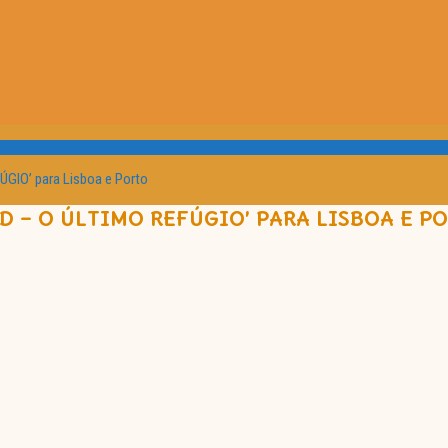
GIO’ para Lisboa e Porto
 – O ÚLTIMO REFÚGIO’ PARA LISBOA E P