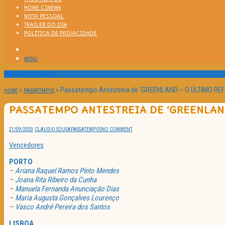
HOME CINEMA
NOTA PESSOAL
TRAILER DO DIA
POLÍTICA DE PRIVACIDADE
MENU
Passatempos
»
»
Passatempo Antestreia de ‘GREENLAND – O ÚLTIMO REFÚ
HOME
PASSATEMPOS
PASSATEMPO ANTESTREIA DE ‘GREENLAND
21/09/2020
CLAUDIO SOUSA
PASSATEMPOS
NO COMMENT
Vencedores
PORTO
– Ariana Raquel Ramos Pinto Mendes
– Joana Rita Ribeiro da Cunha
– Manuela Fernanda Anunciação Dias
– Maria Augusta Gonçalves Lourenço
– Vasco André Pereira dos Santos
LISBOA