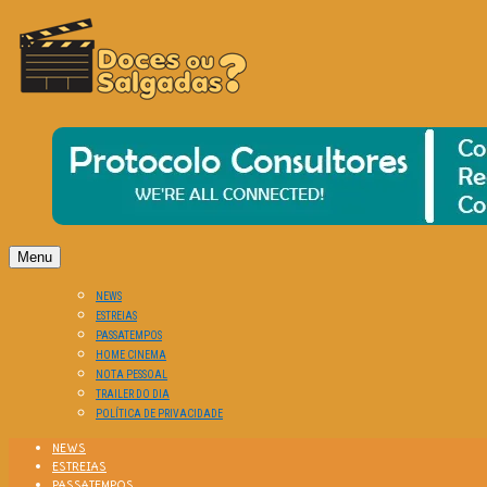
O Cinema? Uma Paixão!!
DOCES OU SALGADAS?
Menu
NEWS
ESTREIAS
PASSATEMPOS
HOME CINEMA
NOTA PESSOAL
TRAILER DO DIA
POLÍTICA DE PRIVACIDADE
NEWS
ESTREIAS
PASSATEMPOS