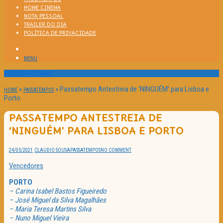
HOME CINEMA
NOTA PESSOAL
TRAILER DO DIA
POLÍTICA DE PRIVACIDADE
MENU
Passatempos
»
»
Passatempo Antestreia de ‘NINGUÉM’ para Lisboa e
HOME
PASSATEMPOS
Porto
PASSATEMPO ANTESTREIA DE
‘NINGUÉM’ PARA LISBOA E PORTO
24/05/2021
CLAUDIO SOUSA
PASSATEMPOS
NO COMMENT
Vencedores
PORTO
– Carina Isabel Bastos Figueiredo
– José Miguel da Silva Magalhães
– Maria Teresa Martins Silva
– Nuno Miguel Vieira