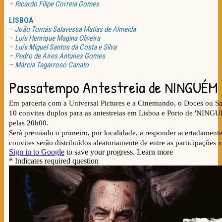
– Ricardo Filipe Correia Gomes
LISBOA
– João Tomás Salavessa Matias de Almeida
– Luís Henrique Magina Oliveira
– Luís Miguel Santos da Costa e Silva
– Pedro de Aires Antunes Gomes
– Márcia Tagarroso Canato