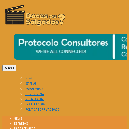
O Cinema? Uma Paixão!!
DOCES OU SALGADAS?
Menu
NEWS
ESTREIAS
PASSATEMPOS
HOME CINEMA
NOTA PESSOAL
TRAILER DO DIA
POLÍTICA DE PRIVACIDADE
NEWS
ESTREIAS
PASSATEMPOS