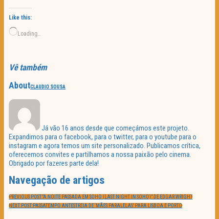
Like this:
Loading…
Vê também
About
CLAUDIO SOUSA
Já vão 16 anos desde que começámos este projeto.
Expandimos para o facebook, para o twitter, para o youtube para o
instagram e agora temos um site personalizado. Publicamos crítica,
oferecemos convites e partilhamos a nossa paixão pelo cinema.
Obrigado por fazeres parte dela!
Navegação de artigos
PREVIOUS POST:
“A NOITE PASSADA EM SOHO (LAST NIGHT IN SOHO)” DE EDGAR WRIGHT
NEXT POST:
PASSATEMPO ANTESTREIA DE ‘MÃES PARALELAS’ PARA LISBOA E PORTO