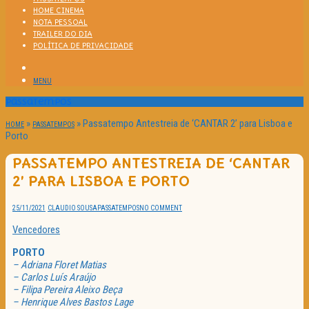
HOME CINEMA
NOTA PESSOAL
TRAILER DO DIA
POLÍTICA DE PRIVACIDADE
MENU
Passatempos
»
»
Passatempo Antestreia de ‘CANTAR 2’ para Lisboa e
HOME
PASSATEMPOS
Porto
PASSATEMPO ANTESTREIA DE ‘CANTAR
2’ PARA LISBOA E PORTO
25/11/2021
CLAUDIO SOUSA
PASSATEMPOS
NO COMMENT
Vencedores
PORTO
– Adriana Floret Matias
– Carlos Luís Araújo
– Filipa Pereira Aleixo Beça
– Henrique Alves Bastos Lage