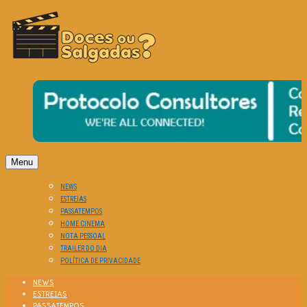
O Cinema? Uma Paixão!!
DOCES OU SALGADAS?
Menu
NEWS
ESTREIAS
PASSATEMPOS
HOME CINEMA
NOTA PESSOAL
TRAILER DO DIA
POLÍTICA DE PRIVACIDADE
NEWS
ESTREIAS
PASSATEMPOS