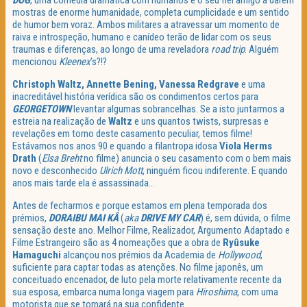
DOG
, uma comédia dramática com humanos e o seu fiel amigo a darem
mostras de enorme humanidade, completa cumplicidade e um sentido
de humor bem voraz. Ambos militares a atravessar um momento de
raiva e introspeção, humano e canídeo terão de lidar com os seus
traumas e diferenças, ao longo de uma reveladora
road trip
. Alguém
mencionou
Kleenex
’s?!?
Christoph Waltz, Annette Bening, Vanessa Redgrave
e uma
inacreditável história verídica são os condimentos certos para
GEORGETOWN
levantar algumas sobrancelhas. Se a isto juntarmos a
estreia na realização de
Waltz
e uns quantos twists, surpresas e
revelações em torno deste casamento peculiar, temos filme!
Estávamos nos anos 90 e quando a filantropa idosa
Viola Herms
Drath
(
Elsa Breht
no filme) anuncia o seu casamento com o bem mais
novo e desconhecido
Ulrich Mott
, ninguém ficou indiferente. E quando
anos mais tarde ela é assassinada…
Antes de fecharmos e porque estamos em plena temporada dos
prémios,
DORAIBU MAI KÂ
(
aka
DRIVE MY CAR
) é, sem dúvida, o filme
sensação deste ano. Melhor Filme, Realizador, Argumento Adaptado e
Filme Estrangeiro são as 4 nomeações que a obra de
Ryûsuke
Hamaguchi
alcançou nos prémios da Academia de
Hollywood
,
suficiente para captar todas as atenções. No filme japonês, um
conceituado encenador, de luto pela morte relativamente recente da
sua esposa, embarca numa longa viagem para
Hiroshima
, com uma
motorista que se tornará na sua confidente.