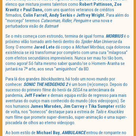
elenco que mistura jovens talentos como
Robert Pattinson, Zoe
Kravitz
e
Paul Dano,
com uns quantos veteranos de créditos
firmados,
Colin Farrell, Andy Serkis
e
Jeffrey Wright.
Para além do
”morcego” teremos
Catwoman, Ridler, Penguim
e uma nova e
perturbadora visão de
Batman
!
Se o mês começa com estrondo, termina de igual forma.
MORBIUS
é o
próximo vilão tornado anti-herói dentro do
Spider-Man Universe
da
Sony. O enorme
Jared Leto
dá corpo a
Michael Morbius
, cuja dolorosa
existência se irá transformar por completo com uma cura “milagrosa”
com efeitos secundários imprevisíveis. Nunca ser mau foi tão bom,
como agora! Só falta mesmo saber quando/se o Homem-Aranha se
juntará na 7ª arte, aos seus ”amiguinhos” da BD.
Para lá dos grandes
blockbusters
, há todo um novo mundo por
conhecer.
SONIC THE HEDGEHOG 2
é um bom (re)começo. Depois do
sucesso do primeiro filme do herói da
SEGA
na antecâmara da
pandemia,
Jeff Fowler
e demais equipa estão de regresso para mais
aventuras do ouriço mais conhecido do mundo (dos videojogos). Se
nos humanos
James Marsden, Jim Carrey
e
Tika Sumpter
estão
de volta, nos “bonecos” destaque para a estreia de
Tails
e
Knuckles
num filme que promete super-diversão, super-animação e uma super-
piscadela de olhos ao eterno videojogo.
Ao bom estilo de
Michael Bay
,
AMBULANCE
entrou de rompante no