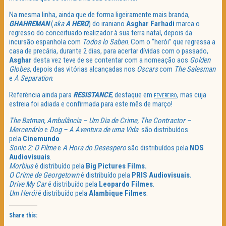
Na mesma linha, ainda que de forma ligeiramente mais branda,
GHAHREMAN
(
aka
A HERO
) do iraniano
Asghar Farhadi
marca o
regresso do conceituado realizador à sua terra natal, depois da
incursão espanhola com
Todos lo Saben
. Com o “herói” que regressa a
casa de precária, durante 2 dias, para acertar dívidas com o passado,
Asghar
desta vez teve de se contentar com a nomeação aos
Golden
Globes
, depois das vitórias alcançadas nos
Oscars
com
The Salesman
e
A Separation
.
Referência ainda para
RESISTANCE
, destaque em
, mas cuja
FEVEREIRO
estreia foi adiada e confirmada para este mês de março!
The Batman, Ambulância – Um Dia de Crime, The Contractor –
Mercenário
e
Dog – A Aventura de uma Vida
são distribuídos
pela
Cinemundo
.
Sonic 2: O Filme
e
A Hora do Desespero
são distribuídos pela
NOS
Audiovisuais
.
Morbius
é distribuído pela
Big Pictures Films.
O Crime de Georgetown
é distribuído pela
PRIS Audiovisuais.
Drive My Car
é distribuído pela
Leopardo Filmes
.
Um Herói
é distribuído pela
Alambique Filmes
.
Share this: