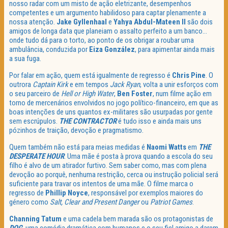
nosso radar com um misto de ação eletrizante, desempenhos
competentes e um argumento habilidoso para captar plenamente a
nossa atenção.
Jake Gyllenhaal
e
Yahya Abdul-Mateen II
são dois
amigos de longa data que planeiam o assalto perfeito a um banco…
onde tudo dá para o torto, ao ponto de os obrigar a roubar uma
ambulância, conduzida por
Eiza González
, para apimentar ainda mais
a sua fuga.
Por falar em ação, quem está igualmente de regresso é
Chris Pine
. O
outrora
Captain Kirk
e em tempos
Jack Ryan
, volta a unir esforços com
o seu parceiro de
Hell or High Water
,
Ben Foster
, num filme ação em
torno de mercenários envolvidos no jogo político-financeiro, em que as
boas intenções de uns quantos ex-militares são usurpadas por gente
sem escrúpulos.
THE CONTRACTOR
é tudo isso e ainda mais uns
pózinhos de traição, devoção e pragmatismo.
Quem também não está para meias medidas é
Naomi Watts
em
THE
DESPERATE HOUR
. Uma mãe é posta à prova quando a escola do seu
filho é alvo de um atirador furtivo. Sem saber como, mas com plena
devoção ao porquê, nenhuma restrição, cerca ou instrução policial será
suficiente para travar os intentos de uma mãe. O filme marca o
regresso de
Phillip Noyce
, responsável por exemplos maiores do
género como
Salt, Clear and Present Danger
ou
Patriot Games
.
Channing Tatum
e uma cadela bem marada são os protagonistas de