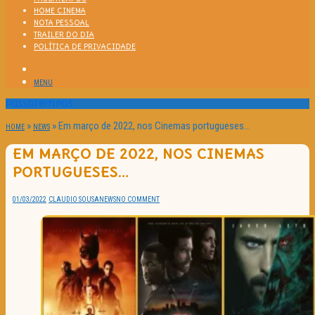
HOME CINEMA
NOTA PESSOAL
TRAILER DO DIA
POLÍTICA DE PRIVACIDADE
MENU
Passatempos
»
»
Em março de 2022, nos Cinemas portugueses…
HOME
NEWS
EM MARÇO DE 2022, NOS CINEMAS
PORTUGUESES…
01/03/2022
CLAUDIO SOUSA
NEWS
NO COMMENT