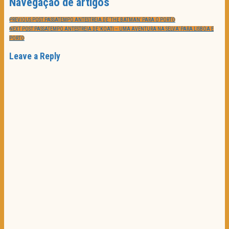
Navegação de artigos
PREVIOUS POST:
PASSATEMPO ANTESTREIA DE ‘THE BATMAN’ PARA O PORTO
NEXT POST:
PASSATEMPO ANTESTREIA DE ‘KOATI – UMA AVENTURA NA SELVA’ PARA LISBOA E
PORTO
Leave a Reply