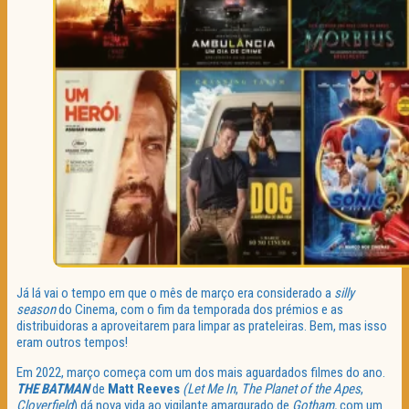
Já lá vai o tempo em que o mês de março era considerado a
silly
season
do Cinema, com o fim da temporada dos prémios e as
distribuidoras a aproveitarem para limpar as prateleiras. Bem, mas isso
eram outros tempos!
Em 2022, março começa com um dos mais aguardados filmes do ano.
THE BATMAN
de
Matt Reeves
(Let Me In
,
The Planet of the Apes
,
Cloverfield
) dá nova vida ao vigilante amargurado de
Gotham,
com um