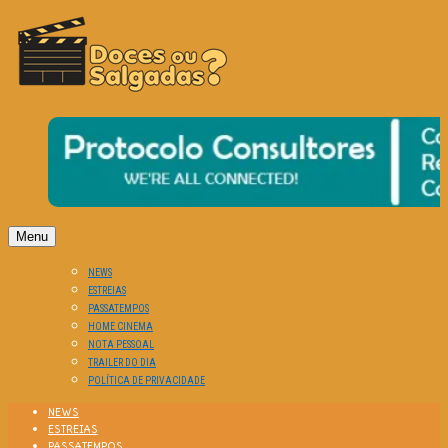
O Cinema? Uma Paixão!!
DOCES OU SALGADAS?
Menu
NEWS
ESTREIAS
PASSATEMPOS
HOME CINEMA
NOTA PESSOAL
TRAILER DO DIA
POLÍTICA DE PRIVACIDADE
NEWS
ESTREIAS
PASSATEMPOS