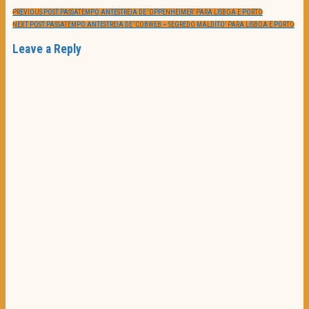
PREVIOUS POST:
PASSATEMPO ANTESTREIA DE ‘OPPENHEIMER’ PARA LISBOA E PORTO
NEXT POST:
PASSATEMPO ANTESTREIA DE ‘COBWEB – SEGREDO MALDITO’ PARA LISBOA E PORTO
Leave a Reply