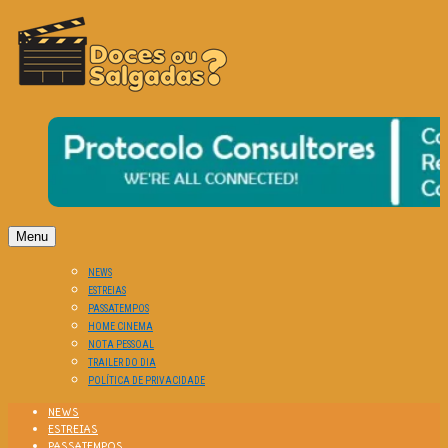
O Cinema? Uma Paixão!!
DOCES OU SALGADAS?
Menu
NEWS
ESTREIAS
PASSATEMPOS
HOME CINEMA
NOTA PESSOAL
TRAILER DO DIA
POLÍTICA DE PRIVACIDADE
NEWS
ESTREIAS
PASSATEMPOS