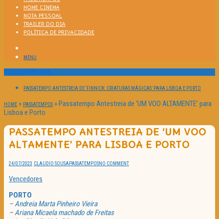
HOME CINEMA
NOTA PESSOAL
TRAILER DO DIA
POLÍTICA DE PRIVACIDADE
MENU
Passatempos
PASSATEMPO ANTESTREIA DE ‘FINNICK: CRIATURAS MÁGICAS’ PARA LISBOA E PORTO
»
»
Passatempo Antestreia de ‘UM VOO ALTAMENTE’ para
HOME
PASSATEMPOS
Lisboa e Porto
PASSATEMPO ANTESTREIA DE ‘UM VOO
ALTAMENTE’ PARA LISBOA E PORTO
24/07/2023
CLAUDIO SOUSA
PASSATEMPOS
NO COMMENT
Vencedores
PORTO
– Andreia Marta Pinheiro Vieira
– Ariana Micaela machado de Freitas