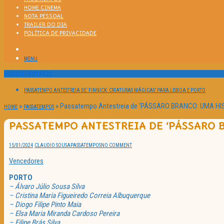
HOME CINEMA
NOTA PESSOAL
TRAILER DO DIA
POLÍTICA DE PRIVACIDADE
MENU
Passatempos
PASSATEMPO ANTESTREIA DE ‘FINNICK: CRIATURAS MÁGICAS’ PARA LISBOA E PORTO
»
»
Passatempo Antestreia de ‘PÁSSARO BRANCO: UMA HIS
HOME
PASSATEMPOS
PASSATEMPO ANTESTREIA DE ‘PÁSSARO 
15/01/2024
CLAUDIO SOUSA
PASSATEMPOS
NO COMMENT
Vencedores
PORTO
– Álvaro Júlio Sousa Silva
– Cristina Maria Figueiredo Correia Albuquerque
– Diogo Filipe Pinto Maia
– Elsa Maria Miranda Cardoso Pereira
– Filipe Brás Silva