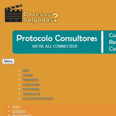
O Cinema? Uma Paixão!!
DOCES OU SALGADAS?
Menu
NEWS
ESTREIAS
PASSATEMPOS
HOME CINEMA
NOTA PESSOAL
TRAILER DO DIA
POLÍTICA DE PRIVACIDADE
NEWS
ESTREIAS
PASSATEMPOS